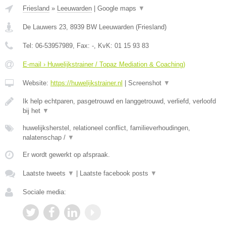
Friesland
»
Leeuwarden
|
Google maps
▼
De Lauwers 23
,
8939 BW
Leeuwarden
(
Friesland
)
Tel:
06-53957989
, Fax:
-
, KvK:
01 15 93 83
E-mail › Huwelijkstrainer / Topaz Mediation & Coaching)
Website:
https://huwelijkstrainer.nl
|
Screenshot
▼
Ik help echtparen, pasgetrouwd en langgetrouwd, verliefd, verloofd
bij het
▼
huwelijksherstel, relationeel conflict, familieverhoudingen,
nalatenschap /
▼
Er wordt gewerkt op afspraak.
Laatste tweets
▼
|
Laatste facebook posts
▼
Sociale media: