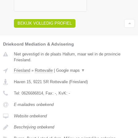
BEKIJK VOLLEDIG PROFIEL
Driekoord Mediation & Advisering
Niet gevestigd in de plaats Hallum, maar wel in de provincie
Friesland.
Friesland
»
Rottevalle
|
Google maps
▼
Haven 15
,
9221 SR
Rottevalle
(
Friesland
)
Tel:
0626686814
, Fax:
-
, KvK:
-
E-mailadres onbekend
Website onbekend
Beschrijving onbekend