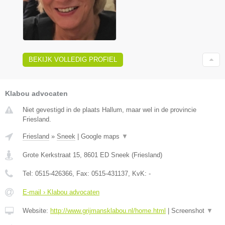
BEKIJK VOLLEDIG PROFIEL
Klabou advocaten
Niet gevestigd in de plaats Hallum, maar wel in de provincie
Friesland.
Friesland
»
Sneek
|
Google maps
▼
Grote Kerkstraat 15
,
8601 ED
Sneek
(
Friesland
)
Tel:
0515-426366
, Fax:
0515-431137
, KvK:
-
E-mail › Klabou advocaten
Website:
http://www.grijmansklabou.nl/home.html
|
Screenshot
▼