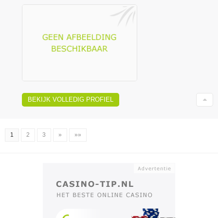
BEKIJK VOLLEDIG PROFIEL
1
2
3
»
»»