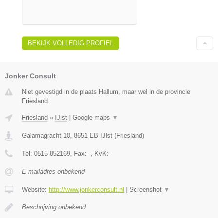
BEKIJK VOLLEDIG PROFIEL
Jonker Consult
Niet gevestigd in de plaats Hallum, maar wel in de provincie
Friesland.
Friesland
»
IJlst
|
Google maps
▼
Galamagracht 10
,
8651 EB
IJlst
(
Friesland
)
Tel:
0515-852169
, Fax:
-
, KvK:
-
E-mailadres onbekend
Website:
http://www.jonkerconsult.nl
|
Screenshot
▼
Beschrijving onbekend