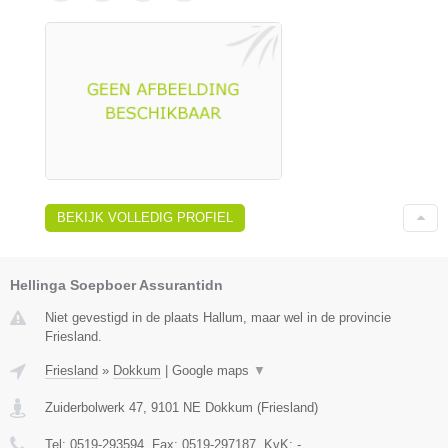
BEKIJK VOLLEDIG PROFIEL
Hellinga Soepboer Assurantidn
Niet gevestigd in de plaats Hallum, maar wel in de provincie
Friesland.
Friesland
»
Dokkum
|
Google maps
▼
Zuiderbolwerk 47
,
9101 NE
Dokkum
(
Friesland
)
Tel:
0519-293594
, Fax:
0519-297187
, KvK:
-