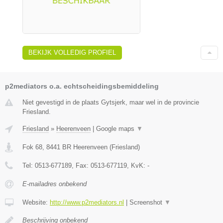
BEKIJK VOLLEDIG PROFIEL
p2mediators o.a. echtscheidingsbemiddeling
Niet gevestigd in de plaats Gytsjerk, maar wel in de provincie
Friesland.
Friesland
»
Heerenveen
|
Google maps
▼
Fok 68
,
8441 BR
Heerenveen
(
Friesland
)
Tel:
0513-677189
, Fax:
0513-677119
, KvK:
-
E-mailadres onbekend
Website:
http://www.p2mediators.nl
|
Screenshot
▼
Beschrijving onbekend