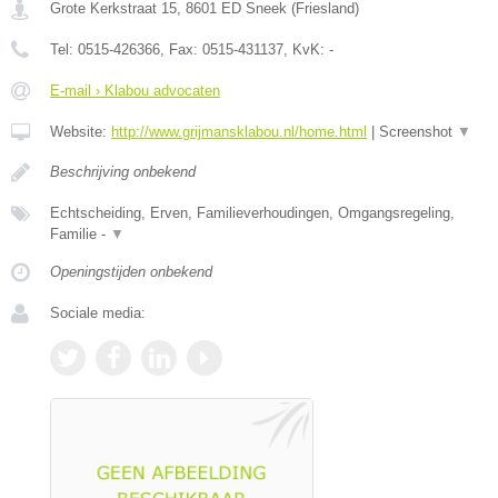
Grote Kerkstraat 15
,
8601 ED
Sneek
(
Friesland
)
Tel:
0515-426366
, Fax:
0515-431137
, KvK:
-
E-mail › Klabou advocaten
Website:
http://www.grijmansklabou.nl/home.html
|
Screenshot
▼
Beschrijving onbekend
Echtscheiding, Erven, Familieverhoudingen, Omgangsregeling,
Familie -
▼
Openingstijden onbekend
Sociale media: