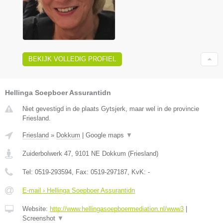
BEKIJK VOLLEDIG PROFIEL
Hellinga Soepboer Assurantidn
Niet gevestigd in de plaats Gytsjerk, maar wel in de provincie
Friesland.
Friesland
»
Dokkum
|
Google maps
▼
Zuiderbolwerk 47
,
9101 NE
Dokkum
(
Friesland
)
Tel:
0519-293594
, Fax:
0519-297187
, KvK:
-
E-mail › Hellinga Soepboer Assurantidn
Website:
http://www.hellingasoepboermediation.nl/www3
|
Screenshot
▼