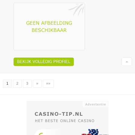
BEKIJK VOLLEDIG PROFIEL
1
2
3
»
»»