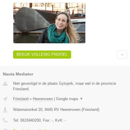
BEKIJK VOLLEDIG PROFIEL
Nauta Mediator
Niet gevestigd in de plaats Gytsjerk, maar wel in de provincie
Friesland.
Friesland
»
Heerenveen
|
Google maps
▼
Waterranonkel 20
,
8445 RV
Heerenveen
(
Friesland
)
Tel:
0615940200
, Fax:
-
, KvK:
-