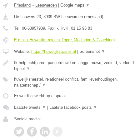
Friesland
»
Leeuwarden
|
Google maps
▼
De Lauwers 23
,
8939 BW
Leeuwarden
(
Friesland
)
Tel:
06-53957989
, Fax:
-
, KvK:
01 15 93 83
E-mail › Huwelijkstrainer / Topaz Mediation & Coaching)
Website:
https://huwelijkstrainer.nl
|
Screenshot
▼
Ik help echtparen, pasgetrouwd en langgetrouwd, verliefd, verloofd
bij het
▼
huwelijksherstel, relationeel conflict, familieverhoudingen,
nalatenschap /
▼
Er wordt gewerkt op afspraak.
Laatste tweets
▼
|
Laatste facebook posts
▼
Sociale media: