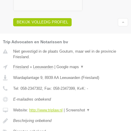
BEKIJK VOLLEDIG PROFIEL
Trip Advocaten en Notarissen bv
Niet gevestigd in de plaats Goutum, maar wel in de provincie
Friesland.
Friesland
»
Leeuwarden
|
Google maps
▼
Wiardaplantage 9
,
8939 AA
Leeuwarden
(
Friesland
)
Tel:
058-2347302
, Fax:
058-2347399
, KvK:
-
E-mailadres onbekend
Website:
http://www.triplaw.nl
|
Screenshot
▼
Beschrijving onbekend