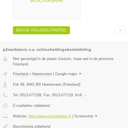
BEKIJK VOLLEDIG PROFIEL
p2mediators o.a. echtscheidingsbemiddeling
Niet gevestigd in de plaats Goutum, maar wel in de provincie
Friesland.
Friesland
»
Heerenveen
|
Google maps
▼
Fok 68
,
8441 BR
Heerenveen
(
Friesland
)
Tel:
0513-677189
, Fax:
0513-677119
, KvK:
-
E-mailadres onbekend
Website:
http://www.p2mediators.nl
|
Screenshot
▼
Beschrijving onbekend