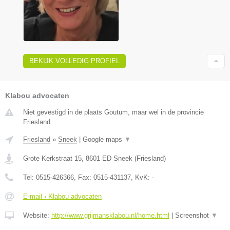
BEKIJK VOLLEDIG PROFIEL
Klabou advocaten
Niet gevestigd in de plaats Goutum, maar wel in de provincie
Friesland.
Friesland
»
Sneek
|
Google maps
▼
Grote Kerkstraat 15
,
8601 ED
Sneek
(
Friesland
)
Tel:
0515-426366
, Fax:
0515-431137
, KvK:
-
E-mail › Klabou advocaten
Website:
http://www.grijmansklabou.nl/home.html
|
Screenshot
▼