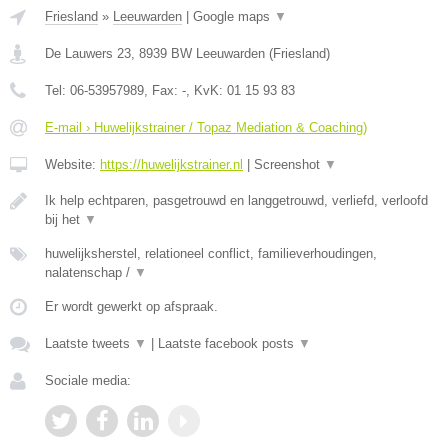
Friesland
»
Leeuwarden
|
Google maps
▼
De Lauwers 23
,
8939 BW
Leeuwarden
(
Friesland
)
Tel:
06-53957989
, Fax:
-
, KvK:
01 15 93 83
E-mail › Huwelijkstrainer / Topaz Mediation & Coaching)
Website:
https://huwelijkstrainer.nl
|
Screenshot
▼
Ik help echtparen, pasgetrouwd en langgetrouwd, verliefd, verloofd
bij het
▼
huwelijksherstel, relationeel conflict, familieverhoudingen,
nalatenschap /
▼
Er wordt gewerkt op afspraak.
Laatste tweets
▼
|
Laatste facebook posts
▼
Sociale media: