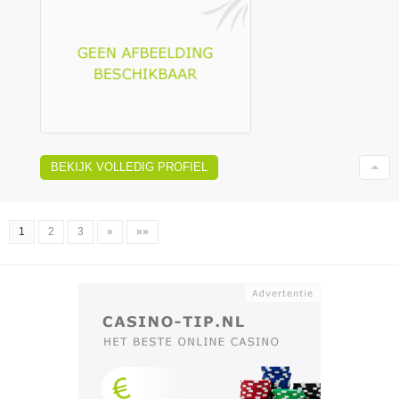
BEKIJK VOLLEDIG PROFIEL
1
2
3
»
»»