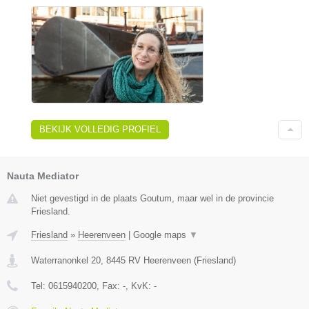
BEKIJK VOLLEDIG PROFIEL
Nauta Mediator
Niet gevestigd in de plaats Goutum, maar wel in de provincie
Friesland.
Friesland
»
Heerenveen
|
Google maps
▼
Waterranonkel 20
,
8445 RV
Heerenveen
(
Friesland
)
Tel:
0615940200
, Fax:
-
, KvK:
-