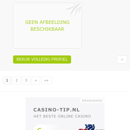
BEKIJK VOLLEDIG PROFIEL
1
2
3
»
»»