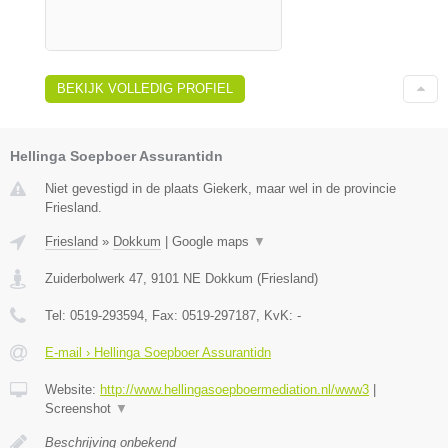
BEKIJK VOLLEDIG PROFIEL
Hellinga Soepboer Assurantidn
Niet gevestigd in de plaats Giekerk, maar wel in de provincie
Friesland.
Friesland
»
Dokkum
|
Google maps
▼
Zuiderbolwerk 47
,
9101 NE
Dokkum
(
Friesland
)
Tel:
0519-293594
, Fax:
0519-297187
, KvK:
-
E-mail › Hellinga Soepboer Assurantidn
Website:
http://www.hellingasoepboermediation.nl/www3
|
Screenshot
▼
Beschrijving onbekend