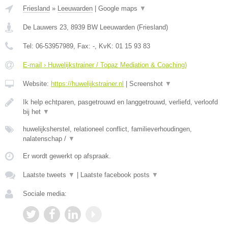
Friesland
»
Leeuwarden
|
Google maps
▼
De Lauwers 23
,
8939 BW
Leeuwarden
(
Friesland
)
Tel:
06-53957989
, Fax:
-
, KvK:
01 15 93 83
E-mail › Huwelijkstrainer / Topaz Mediation & Coaching)
Website:
https://huwelijkstrainer.nl
|
Screenshot
▼
Ik help echtparen, pasgetrouwd en langgetrouwd, verliefd, verloofd
bij het
▼
huwelijksherstel, relationeel conflict, familieverhoudingen,
nalatenschap /
▼
Er wordt gewerkt op afspraak.
Laatste tweets
▼
|
Laatste facebook posts
▼
Sociale media: