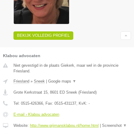
BEKIJK VOLLEDIG PROFIEL
Klabou advocaten
Niet gevestigd in de plaats Giekerk, maar wel in de provincie
Friesland.
Friesland
»
Sneek
|
Google maps
▼
Grote Kerkstraat 15
,
8601 ED
Sneek
(
Friesland
)
Tel:
0515-426366
, Fax:
0515-431137
, KvK:
-
E-mail › Klabou advocaten
Website:
http://www.grijmansklabou.nl/home.html
|
Screenshot
▼