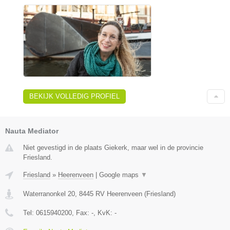
BEKIJK VOLLEDIG PROFIEL
Nauta Mediator
Niet gevestigd in de plaats Giekerk, maar wel in de provincie
Friesland.
Friesland
»
Heerenveen
|
Google maps
▼
Waterranonkel 20
,
8445 RV
Heerenveen
(
Friesland
)
Tel:
0615940200
, Fax:
-
, KvK:
-