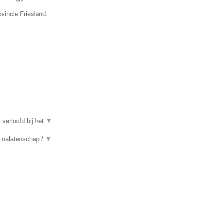
vincie Friesland.
 verloofd bij het
▼
n, nalatenschap /
▼