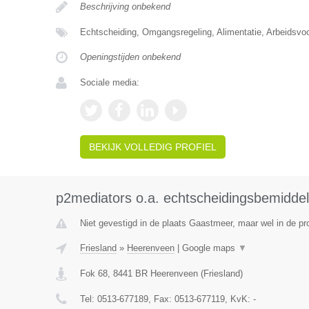
Beschrijving onbekend
Echtscheiding, Omgangsregeling, Alimentatie, Arbeidsvo
Openingstijden onbekend
Sociale media:
BEKIJK VOLLEDIG PROFIEL
p2mediators o.a. echtscheidingsbemiddel
Niet gevestigd in de plaats Gaastmeer, maar wel in de pro
Friesland
»
Heerenveen
|
Google maps
▼
Fok 68
,
8441 BR
Heerenveen
(
Friesland
)
Tel:
0513-677189
, Fax:
0513-677119
, KvK:
-