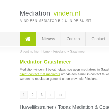
Mediation
-vinden.nl
VIND EEN MEDIATOR BIJ U IN DE BUURT!
Nieuws
Zoeken
Contact
U bent nu hier:
Home
»
Friesland
»
Gaastmeer
Mediator Gaastmeer
Mediation-vinden.nl bevat helaas nog geen
mediators in Gaas
direct contact met mediators
om via één e-mail in contact te k
worden nu resultaten getoond uit de provincie Friesland.
1
2
3
»
»»
Huwelijkstrainer / Topaz Mediation & Coa