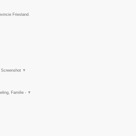
vincie Friesland.
|
Screenshot
▼
ling, Familie -
▼