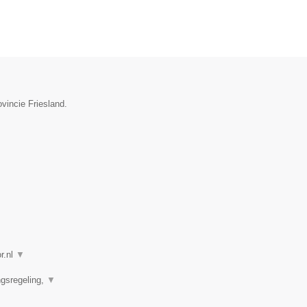
vincie Friesland.
r.nl
▼
ngsregeling,
▼