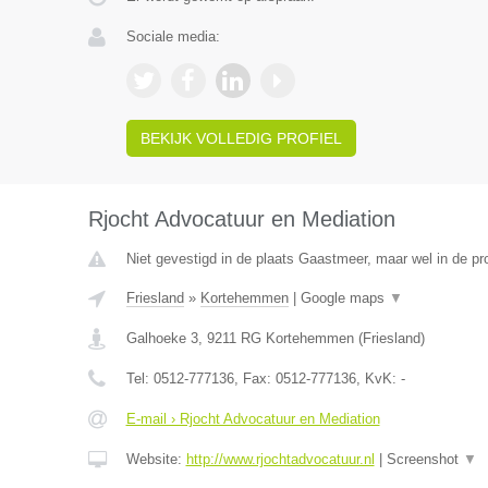
Sociale media:
BEKIJK VOLLEDIG PROFIEL
Rjocht Advocatuur en Mediation
Niet gevestigd in de plaats Gaastmeer, maar wel in de pro
Friesland
»
Kortehemmen
|
Google maps
▼
Galhoeke 3
,
9211 RG
Kortehemmen
(
Friesland
)
Tel:
0512-777136
, Fax:
0512-777136
, KvK:
-
E-mail › Rjocht Advocatuur en Mediation
Website:
http://www.rjochtadvocatuur.nl
|
Screenshot
▼