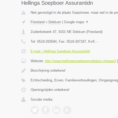
Hellinga Soepboer Assurantidn
Niet gevestigd in de plaats Gaastmeer, maar wel in de pro
Friesland
»
Dokkum
|
Google maps
▼
Zuiderbolwerk 47
,
9101 NE
Dokkum
(
Friesland
)
Tel:
0519-293594
, Fax:
0519-297187
, KvK:
-
E-mail › Hellinga Soepboer Assurantidn
Website:
http://www.hellingasoepboermediation.nl/www3
Beschrijving onbekend
Echtscheiding, Erven, Familieverhoudingen, Omgangsrege
Openingstijden onbekend
Sociale media: