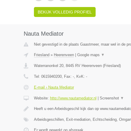
BEKIJK VOLLEDIG PROFIEL
Nauta Mediator
Niet gevestigd in de plaats Gaastmeer, maar wel in de pro
Friesland
»
Heerenveen
|
Google maps
▼
Waterranonkel 20
,
8445 RV
Heerenveen
(
Friesland
)
Tel:
0615940200
, Fax:
-
, KvK:
-
E-mail › Nauta Mediator
Website:
http://www.nautamediator.nl
|
Screenshot
▼
Heeft u een Arbeidsgeschil kijk dan op www.nautamediato
Arbeidsgeschillen, Exit-mediation, Echtscheiding, Omga
Er wordt gewerkt op afspraak.