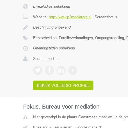
E-mailadres onbekend
Website:
http://www.p2mediators.nl
|
Screenshot
▼
Beschrijving onbekend
Echtscheiding, Familieverhoudingen, Omgangsregeling, F
Openingstijden onbekend
Sociale media:
BEKIJK VOLLEDIG PROFIEL
Fokus. Bureau voor mediation
Niet gevestigd in de plaats Gaastmeer, maar wel in de pro
Friesland
»
Leeuwarden
|
Google maps
▼