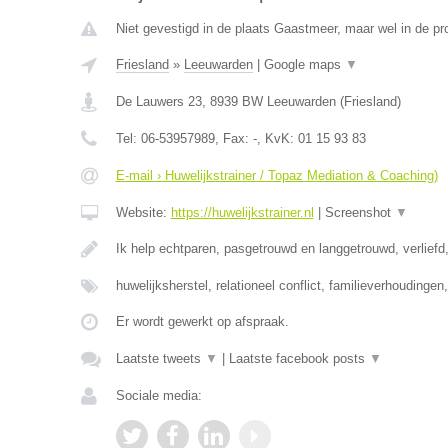
Niet gevestigd in de plaats Gaastmeer, maar wel in de pro
Friesland
»
Leeuwarden
|
Google maps
▼
De Lauwers 23
,
8939 BW
Leeuwarden
(
Friesland
)
Tel:
06-53957989
, Fax:
-
, KvK:
01 15 93 83
E-mail › Huwelijkstrainer / Topaz Mediation & Coaching)
Website:
https://huwelijkstrainer.nl
|
Screenshot
▼
Ik help echtparen, pasgetrouwd en langgetrouwd, verliefd,
huwelijksherstel, relationeel conflict, familieverhoudinge
Er wordt gewerkt op afspraak.
Laatste tweets
▼
|
Laatste facebook posts
▼
Sociale media: