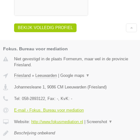
BEKIJK VOLLEDIG PROFIEL
Fokus. Bureau voor mediation
Niet gevestigd in de plaats Formerum, maar wel in de provincie
Friesland.
Friesland
»
Leeuwarden
|
Google maps
▼
Johannesleane 1
,
9086 CM
Leeuwarden
(
Friesland
)
Tel:
058-2893122
, Fax:
-
, KvK:
-
E-mail › Fokus. Bureau voor mediation
Website:
http://www.fokusmediation.nl
|
Screenshot
▼
Beschrijving onbekend