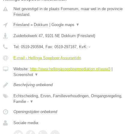
Niet gevestigd in de plaats Formerum, maar wel in de provincie
Friesland.
Friesland
»
Dokkum
|
Google maps
▼
Zuiderbolwerk 47
,
9101 NE
Dokkum
(
Friesland
)
Tel:
0519-293594
, Fax:
0519-297187
, KvK:
-
E-mail › Hellinga Soepboer Assurantidn
Website:
http://www.hellingasoepboermediation.nl/www3
|
Screenshot
▼
Beschrijving onbekend
Echtscheiding, Erven, Familieverhoudingen, Omgangsregeling,
Familie -
▼
Openingstijden onbekend
Sociale media: