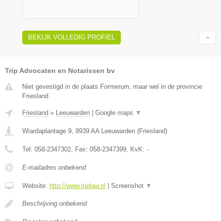
BEKIJK VOLLEDIG PROFIEL
Trip Advocaten en Notarissen bv
Niet gevestigd in de plaats Formerum, maar wel in de provincie
Friesland.
Friesland
»
Leeuwarden
|
Google maps
▼
Wiardaplantage 9
,
8939 AA
Leeuwarden
(
Friesland
)
Tel:
058-2347302
, Fax:
058-2347399
, KvK:
-
E-mailadres onbekend
Website:
http://www.triplaw.nl
|
Screenshot
▼
Beschrijving onbekend