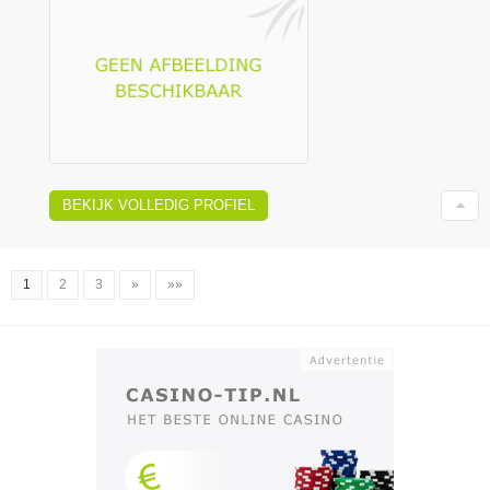
BEKIJK VOLLEDIG PROFIEL
1
2
3
»
»»