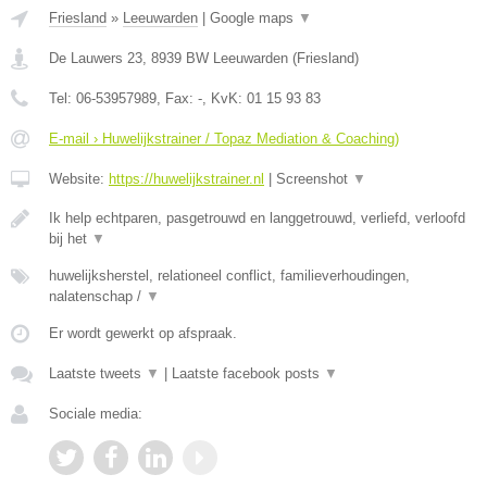
Friesland
»
Leeuwarden
|
Google maps
▼
De Lauwers 23
,
8939 BW
Leeuwarden
(
Friesland
)
Tel:
06-53957989
, Fax:
-
, KvK:
01 15 93 83
E-mail › Huwelijkstrainer / Topaz Mediation & Coaching)
Website:
https://huwelijkstrainer.nl
|
Screenshot
▼
Ik help echtparen, pasgetrouwd en langgetrouwd, verliefd, verloofd
bij het
▼
huwelijksherstel, relationeel conflict, familieverhoudingen,
nalatenschap /
▼
Er wordt gewerkt op afspraak.
Laatste tweets
▼
|
Laatste facebook posts
▼
Sociale media: