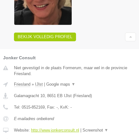
BEKIJK VOLLEDIG PROFIEL
Jonker Consult
Niet gevestigd in de plaats Formerum, maar wel in de provincie
Friesland.
Friesland
»
IJlst
|
Google maps
▼
Galamagracht 10
,
8651 EB
IJlst
(
Friesland
)
Tel:
0515-852169
, Fax:
-
, KvK:
-
E-mailadres onbekend
Website:
http://www.jonkerconsult.nl
|
Screenshot
▼