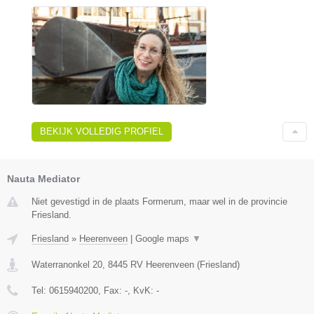
BEKIJK VOLLEDIG PROFIEL
Nauta Mediator
Niet gevestigd in de plaats Formerum, maar wel in de provincie
Friesland.
Friesland
»
Heerenveen
|
Google maps
▼
Waterranonkel 20
,
8445 RV
Heerenveen
(
Friesland
)
Tel:
0615940200
, Fax:
-
, KvK:
-