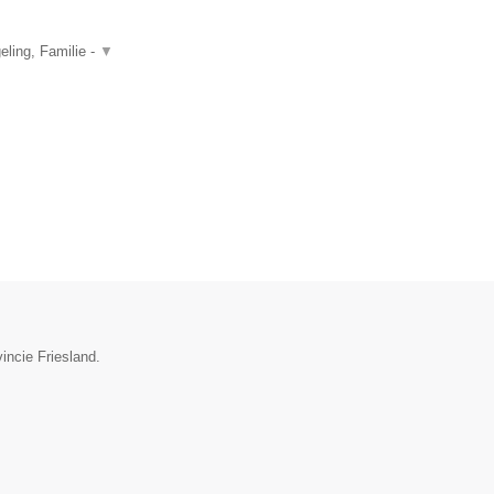
ling, Familie -
▼
incie Friesland.