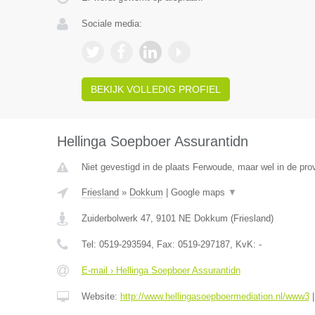
Sociale media:
BEKIJK VOLLEDIG PROFIEL
Hellinga Soepboer Assurantidn
Niet gevestigd in de plaats Ferwoude, maar wel in de prov
Friesland
»
Dokkum
|
Google maps
▼
Zuiderbolwerk 47
,
9101 NE
Dokkum
(
Friesland
)
Tel:
0519-293594
, Fax:
0519-297187
, KvK:
-
E-mail › Hellinga Soepboer Assurantidn
Website:
http://www.hellingasoepboermediation.nl/www3