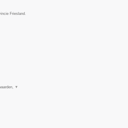
incie Friesland.
rwaarden,
▼