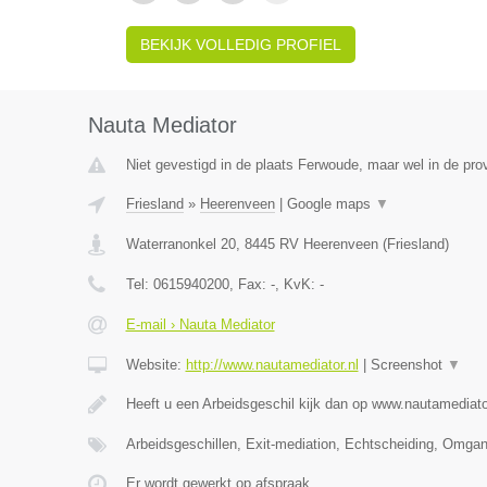
BEKIJK VOLLEDIG PROFIEL
Nauta Mediator
Niet gevestigd in de plaats Ferwoude, maar wel in de prov
Friesland
»
Heerenveen
|
Google maps
▼
Waterranonkel 20
,
8445 RV
Heerenveen
(
Friesland
)
Tel:
0615940200
, Fax:
-
, KvK:
-
E-mail › Nauta Mediator
Website:
http://www.nautamediator.nl
|
Screenshot
▼
Heeft u een Arbeidsgeschil kijk dan op www.nautamediato
Arbeidsgeschillen, Exit-mediation, Echtscheiding, Omga
Er wordt gewerkt op afspraak.