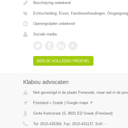
Beschrijving onbekend
Echtscheiding, Erven, Familieverhoudingen, Omgangsrege
Openingstijden onbekend
Sociale media:
BEKIJK VOLLEDIG PROFIEL
Klabou advocaten
Niet gevestigd in de plaats Ferwoude, maar wel in de prov
Friesland
»
Sneek
|
Google maps
▼
Grote Kerkstraat 15
,
8601 ED
Sneek
(
Friesland
)
Tel:
0515-426366
, Fax:
0515-431137
, KvK:
-