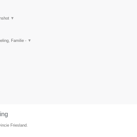
nshot
▼
ling, Familie -
▼
ing
incie Friesland.