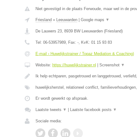
Niet gevestigd in de plaats Ferwoude, maar wel in de prov
Friesland
»
Leeuwarden
|
Google maps
▼
De Lauwers 23
,
8939 BW
Leeuwarden
(
Friesland
)
Tel:
06-53957989
, Fax:
-
, KvK:
01 15 93 83
E-mail › Huwelijkstrainer / Topaz Mediation & Coaching)
Website:
https://huwelijkstrainer.nl
|
Screenshot
▼
Ik help echtparen, pasgetrouwd en langgetrouwd, verliefd,
huwelijksherstel, relationeel conflict, familieverhoudinge
Er wordt gewerkt op afspraak.
Laatste tweets
▼
|
Laatste facebook posts
▼
Sociale media: