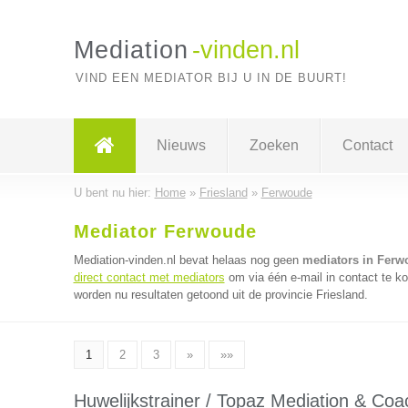
Mediation
-vinden.nl
VIND EEN MEDIATOR BIJ U IN DE BUURT!
Nieuws
Zoeken
Contact
U bent nu hier:
Home
»
Friesland
»
Ferwoude
Mediator Ferwoude
Mediation-vinden.nl bevat helaas nog geen
mediators in Ferw
direct contact met mediators
om via één e-mail in contact te k
worden nu resultaten getoond uit de provincie Friesland.
1
2
3
»
»»
Huwelijkstrainer / Topaz Mediation & Coa