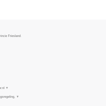
incie Friesland.
r.nl
▼
ngsregeling,
▼