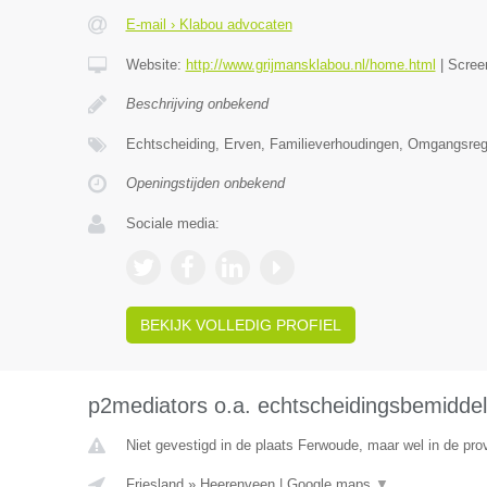
E-mail › Klabou advocaten
Website:
http://www.grijmansklabou.nl/home.html
|
Scree
Beschrijving onbekend
Echtscheiding, Erven, Familieverhoudingen, Omgangsrege
Openingstijden onbekend
Sociale media:
BEKIJK VOLLEDIG PROFIEL
p2mediators o.a. echtscheidingsbemiddel
Niet gevestigd in de plaats Ferwoude, maar wel in de prov
Friesland
»
Heerenveen
|
Google maps
▼