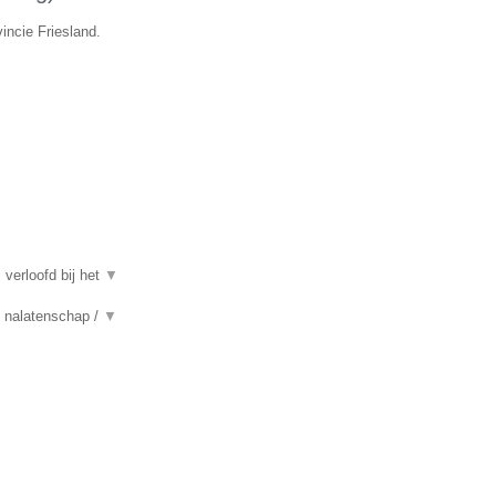
incie Friesland.
 verloofd bij het
▼
n, nalatenschap /
▼