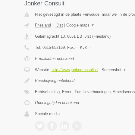
Jonker Consult
Niet gevestigd in de plaats Ferwoude, maar wel in de prov
Friesland
»
IJlst
|
Google maps
▼
Galamagracht 10
,
8651 EB
IJlst
(
Friesland
)
Tel:
0515-852169
, Fax:
-
, KvK:
-
E-mailadres onbekend
Website:
http://www.jonkerconsult.nl
|
Screenshot
▼
Beschrijving onbekend
Echtscheiding, Erven, Familieverhoudingen, Arbeidsvoo
Openingstijden onbekend
Sociale media: