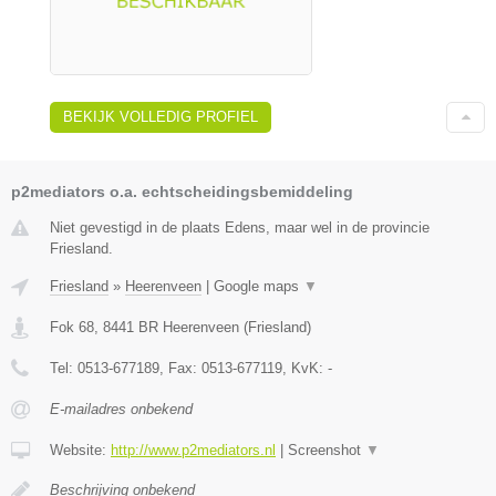
BEKIJK VOLLEDIG PROFIEL
p2mediators o.a. echtscheidingsbemiddeling
Niet gevestigd in de plaats Edens, maar wel in de provincie
Friesland.
Friesland
»
Heerenveen
|
Google maps
▼
Fok 68
,
8441 BR
Heerenveen
(
Friesland
)
Tel:
0513-677189
, Fax:
0513-677119
, KvK:
-
E-mailadres onbekend
Website:
http://www.p2mediators.nl
|
Screenshot
▼
Beschrijving onbekend