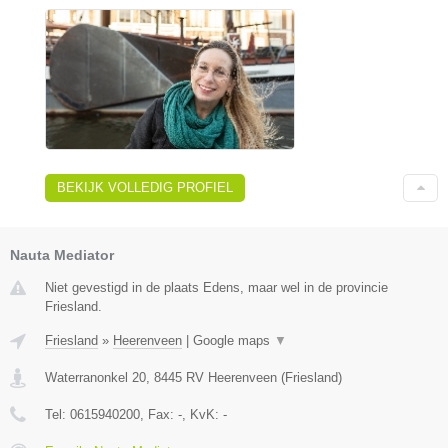
BEKIJK VOLLEDIG PROFIEL
Nauta Mediator
Niet gevestigd in de plaats Edens, maar wel in de provincie
Friesland.
Friesland
»
Heerenveen
|
Google maps
▼
Waterranonkel 20
,
8445 RV
Heerenveen
(
Friesland
)
Tel:
0615940200
, Fax:
-
, KvK:
-