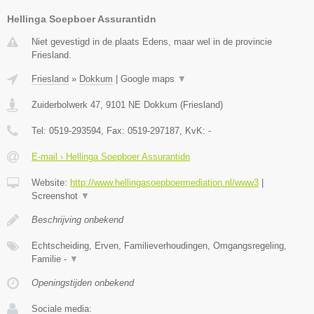
Hellinga Soepboer Assurantidn
Niet gevestigd in de plaats Edens, maar wel in de provincie
Friesland.
Friesland
»
Dokkum
|
Google maps
▼
Zuiderbolwerk 47
,
9101 NE
Dokkum
(
Friesland
)
Tel:
0519-293594
, Fax:
0519-297187
, KvK:
-
E-mail › Hellinga Soepboer Assurantidn
Website:
http://www.hellingasoepboermediation.nl/www3
|
Screenshot
▼
Beschrijving onbekend
Echtscheiding, Erven, Familieverhoudingen, Omgangsregeling,
Familie -
▼
Openingstijden onbekend
Sociale media: