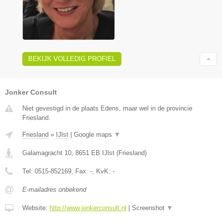
BEKIJK VOLLEDIG PROFIEL
Jonker Consult
Niet gevestigd in de plaats Edens, maar wel in de provincie
Friesland.
Friesland
»
IJlst
|
Google maps
▼
Galamagracht 10
,
8651 EB
IJlst
(
Friesland
)
Tel:
0515-852169
, Fax:
-
, KvK:
-
E-mailadres onbekend
Website:
http://www.jonkerconsult.nl
|
Screenshot
▼