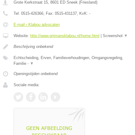
Grote Kerkstraat 15
,
8601 ED
Sneek
(
Friesland
)
Tel:
0515-426366
, Fax:
0515-431137
, KvK:
-
E-mail › Klabou advocaten
Website:
http://www.grijmansklabou.nl/home.html
|
Screenshot
▼
Beschrijving onbekend
Echtscheiding, Erven, Familieverhoudingen, Omgangsregeling,
Familie -
▼
Openingstijden onbekend
Sociale media: