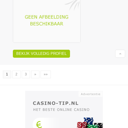
BEKIJK VOLLEDIG PROFIEL
1
2
3
»
»»