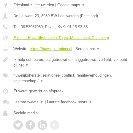
Friesland
»
Leeuwarden
|
Google maps
▼
De Lauwers 23
,
8939 BW
Leeuwarden
(
Friesland
)
Tel:
06-53957989
, Fax:
-
, KvK:
01 15 93 83
E-mail › Huwelijkstrainer / Topaz Mediation & Coaching)
Website:
https://huwelijkstrainer.nl
|
Screenshot
▼
Ik help echtparen, pasgetrouwd en langgetrouwd, verliefd, verloofd
bij het
▼
huwelijksherstel, relationeel conflict, familieverhoudingen,
nalatenschap /
▼
Er wordt gewerkt op afspraak.
Laatste tweets
▼
|
Laatste facebook posts
▼
Sociale media: