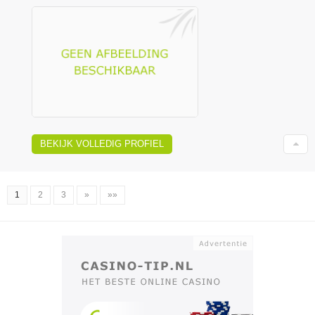
BEKIJK VOLLEDIG PROFIEL
1
2
3
»
»»