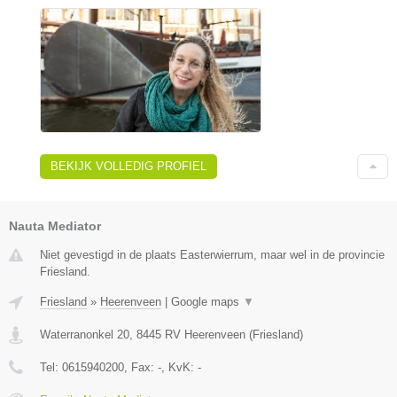
BEKIJK VOLLEDIG PROFIEL
Nauta Mediator
Niet gevestigd in de plaats Easterwierrum, maar wel in de provincie
Friesland.
Friesland
»
Heerenveen
|
Google maps
▼
Waterranonkel 20
,
8445 RV
Heerenveen
(
Friesland
)
Tel:
0615940200
, Fax:
-
, KvK:
-