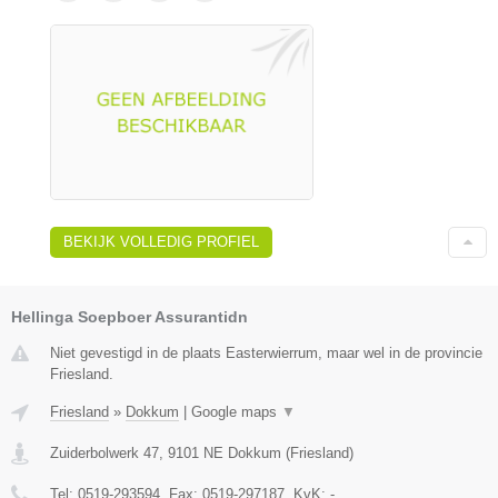
BEKIJK VOLLEDIG PROFIEL
Hellinga Soepboer Assurantidn
Niet gevestigd in de plaats Easterwierrum, maar wel in de provincie
Friesland.
Friesland
»
Dokkum
|
Google maps
▼
Zuiderbolwerk 47
,
9101 NE
Dokkum
(
Friesland
)
Tel:
0519-293594
, Fax:
0519-297187
, KvK:
-