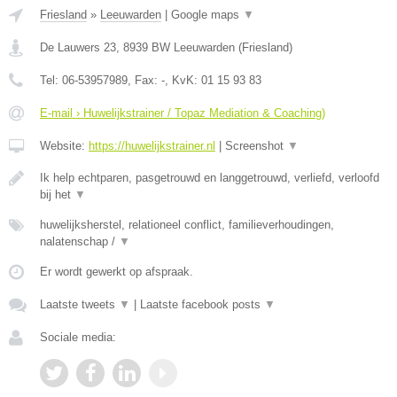
Friesland
»
Leeuwarden
|
Google maps
▼
De Lauwers 23
,
8939 BW
Leeuwarden
(
Friesland
)
Tel:
06-53957989
, Fax:
-
, KvK:
01 15 93 83
E-mail › Huwelijkstrainer / Topaz Mediation & Coaching)
Website:
https://huwelijkstrainer.nl
|
Screenshot
▼
Ik help echtparen, pasgetrouwd en langgetrouwd, verliefd, verloofd
bij het
▼
huwelijksherstel, relationeel conflict, familieverhoudingen,
nalatenschap /
▼
Er wordt gewerkt op afspraak.
Laatste tweets
▼
|
Laatste facebook posts
▼
Sociale media: