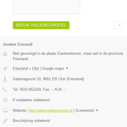
BEKIJK VOLLEDIG PROFIEL
Jonker Consult
Niet gevestigd in de plaats Easterwierrum, maar wel in de provincie
Friesland.
Friesland
»
IJlst
|
Google maps
▼
Galamagracht 10
,
8651 EB
IJlst
(
Friesland
)
Tel:
0515-852169
, Fax:
-
, KvK:
-
E-mailadres onbekend
Website:
http://www.jonkerconsult.nl
|
Screenshot
▼
Beschrijving onbekend