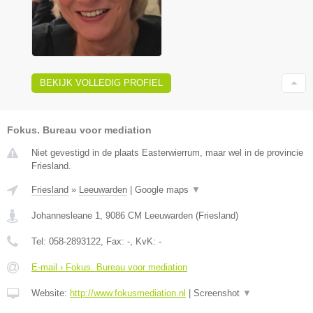
BEKIJK VOLLEDIG PROFIEL
Fokus. Bureau voor mediation
Niet gevestigd in de plaats Easterwierrum, maar wel in de provincie
Friesland.
Friesland
»
Leeuwarden
|
Google maps
▼
Johannesleane 1
,
9086 CM
Leeuwarden
(
Friesland
)
Tel:
058-2893122
, Fax:
-
, KvK:
-
E-mail › Fokus. Bureau voor mediation
Website:
http://www.fokusmediation.nl
|
Screenshot
▼