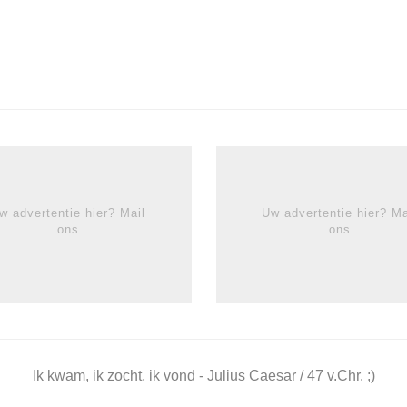
w advertentie hier? Mail
Uw advertentie hier? Ma
ons
ons
Ik kwam, ik zocht, ik vond - Julius Caesar / 47 v.Chr. ;)