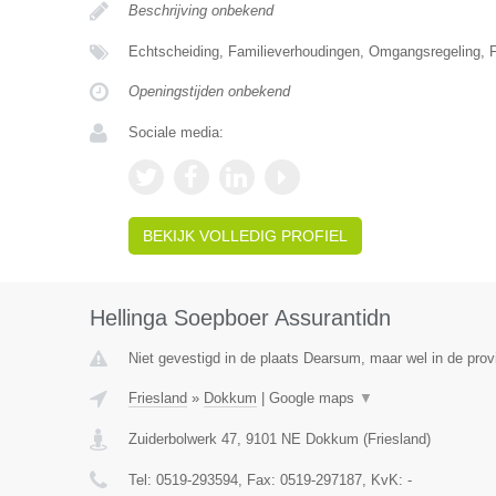
Beschrijving onbekend
Echtscheiding, Familieverhoudingen, Omgangsregeling, F
Openingstijden onbekend
Sociale media:
BEKIJK VOLLEDIG PROFIEL
Hellinga Soepboer Assurantidn
Niet gevestigd in de plaats Dearsum, maar wel in de provi
Friesland
»
Dokkum
|
Google maps
▼
Zuiderbolwerk 47
,
9101 NE
Dokkum
(
Friesland
)
Tel:
0519-293594
, Fax:
0519-297187
, KvK:
-