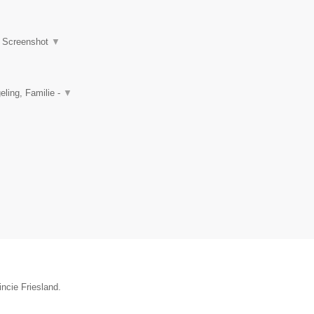
|
Screenshot
▼
ling, Familie -
▼
ncie Friesland.