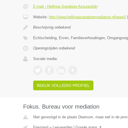
E-mail › Hellinga Soepboer Assurantidn
Website:
http://www.hellingasoepboermediation.nl/www3
Beschrijving onbekend
Echtscheiding, Erven, Familieverhoudingen, Omgangsrege
Openingstijden onbekend
Sociale media:
BEKIJK VOLLEDIG PROFIEL
Fokus. Bureau voor mediation
Niet gevestigd in de plaats Dearsum, maar wel in de provi
Friesland
»
Leeuwarden
|
Google maps
▼