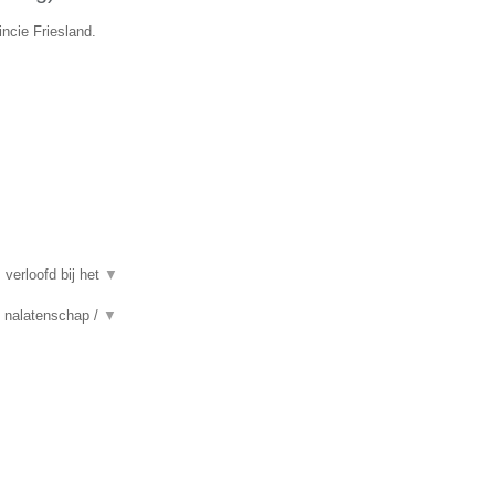
ncie Friesland.
 verloofd bij het
▼
n, nalatenschap /
▼