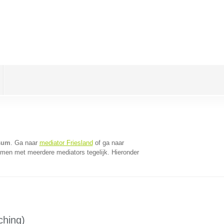
sum
. Ga naar
mediator Friesland
of ga naar
omen met meerdere mediators tegelijk. Hieronder
ching)