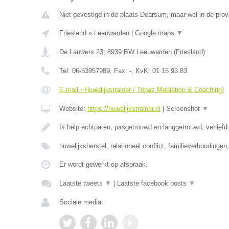
Niet gevestigd in de plaats Dearsum, maar wel in de provi
Friesland
»
Leeuwarden
|
Google maps
▼
De Lauwers 23
,
8939 BW
Leeuwarden
(
Friesland
)
Tel:
06-53957989
, Fax:
-
, KvK:
01 15 93 83
E-mail › Huwelijkstrainer / Topaz Mediation & Coaching)
Website:
https://huwelijkstrainer.nl
|
Screenshot
▼
Ik help echtparen, pasgetrouwd en langgetrouwd, verliefd,
huwelijksherstel, relationeel conflict, familieverhoudinge
Er wordt gewerkt op afspraak.
Laatste tweets
▼
|
Laatste facebook posts
▼
Sociale media: