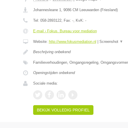
Johannesleane 1
,
9086 CM
Leeuwarden
(
Friesland
)
Tel:
058-2893122
, Fax:
-
, KvK:
-
E-mail › Fokus. Bureau voor mediation
Website:
http://www.fokusmediation.nl
|
Screenshot
▼
Beschrijving onbekend
Familieverhoudingen, Omgangsregeling, Omgangsvormen
Openingstijden onbekend
Sociale media:
BEKIJK VOLLEDIG PROFIEL