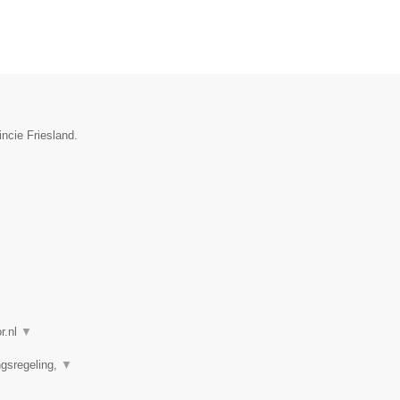
ncie Friesland.
r.nl
▼
ngsregeling,
▼