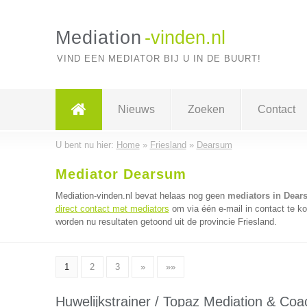
Mediation
-vinden.nl
VIND EEN MEDIATOR BIJ U IN DE BUURT!
Nieuws
Zoeken
Contact
U bent nu hier:
Home
»
Friesland
»
Dearsum
Mediator Dearsum
Mediation-vinden.nl bevat helaas nog geen
mediators in Dear
direct contact met mediators
om via één e-mail in contact te k
worden nu resultaten getoond uit de provincie Friesland.
1
2
3
»
»»
Huwelijkstrainer / Topaz Mediation & Coa