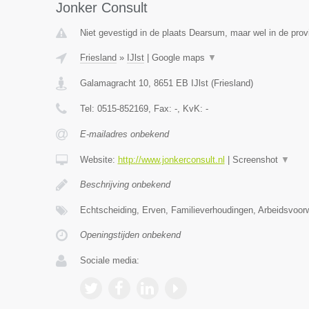
Jonker Consult
Niet gevestigd in de plaats Dearsum, maar wel in de provi
Friesland
»
IJlst
|
Google maps
▼
Galamagracht 10
,
8651 EB
IJlst
(
Friesland
)
Tel:
0515-852169
, Fax:
-
, KvK:
-
E-mailadres onbekend
Website:
http://www.jonkerconsult.nl
|
Screenshot
▼
Beschrijving onbekend
Echtscheiding, Erven, Familieverhoudingen, Arbeidsvoo
Openingstijden onbekend
Sociale media: