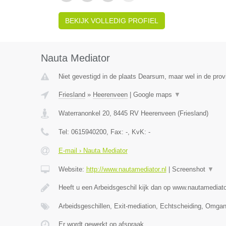
BEKIJK VOLLEDIG PROFIEL
Nauta Mediator
Niet gevestigd in de plaats Dearsum, maar wel in de provi
Friesland
»
Heerenveen
|
Google maps
▼
Waterranonkel 20
,
8445 RV
Heerenveen
(
Friesland
)
Tel:
0615940200
, Fax:
-
, KvK:
-
E-mail › Nauta Mediator
Website:
http://www.nautamediator.nl
|
Screenshot
▼
Heeft u een Arbeidsgeschil kijk dan op www.nautamediato
Arbeidsgeschillen, Exit-mediation, Echtscheiding, Omga
Er wordt gewerkt op afspraak.