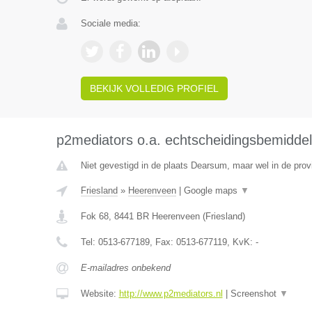
Sociale media:
BEKIJK VOLLEDIG PROFIEL
p2mediators o.a. echtscheidingsbemiddel
Niet gevestigd in de plaats Dearsum, maar wel in de provi
Friesland
»
Heerenveen
|
Google maps
▼
Fok 68
,
8441 BR
Heerenveen
(
Friesland
)
Tel:
0513-677189
, Fax:
0513-677119
, KvK:
-
E-mailadres onbekend
Website:
http://www.p2mediators.nl
|
Screenshot
▼