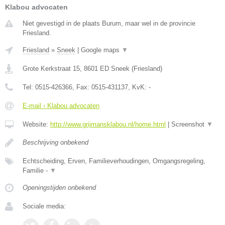
Klabou advocaten
Niet gevestigd in de plaats Burum, maar wel in de provincie
Friesland.
Friesland
»
Sneek
|
Google maps
▼
Grote Kerkstraat 15
,
8601 ED
Sneek
(
Friesland
)
Tel:
0515-426366
, Fax:
0515-431137
, KvK:
-
E-mail › Klabou advocaten
Website:
http://www.grijmansklabou.nl/home.html
|
Screenshot
▼
Beschrijving onbekend
Echtscheiding, Erven, Familieverhoudingen, Omgangsregeling,
Familie -
▼
Openingstijden onbekend
Sociale media: