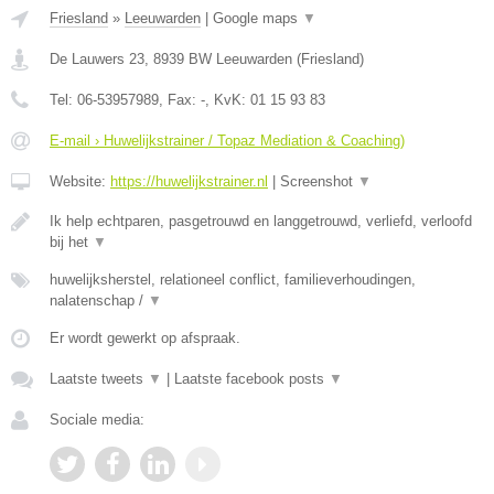
Friesland
»
Leeuwarden
|
Google maps
▼
De Lauwers 23
,
8939 BW
Leeuwarden
(
Friesland
)
Tel:
06-53957989
, Fax:
-
, KvK:
01 15 93 83
E-mail › Huwelijkstrainer / Topaz Mediation & Coaching)
Website:
https://huwelijkstrainer.nl
|
Screenshot
▼
Ik help echtparen, pasgetrouwd en langgetrouwd, verliefd, verloofd
bij het
▼
huwelijksherstel, relationeel conflict, familieverhoudingen,
nalatenschap /
▼
Er wordt gewerkt op afspraak.
Laatste tweets
▼
|
Laatste facebook posts
▼
Sociale media: