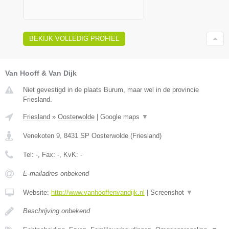
BEKIJK VOLLEDIG PROFIEL
Van Hooff & Van Dijk
Niet gevestigd in de plaats Burum, maar wel in de provincie
Friesland.
Friesland
»
Oosterwolde
|
Google maps
▼
Venekoten 9
,
8431 SP
Oosterwolde
(
Friesland
)
Tel:
-
, Fax:
-
, KvK:
-
E-mailadres onbekend
Website:
http://www.vanhooffenvandijk.nl
|
Screenshot
▼
Beschrijving onbekend