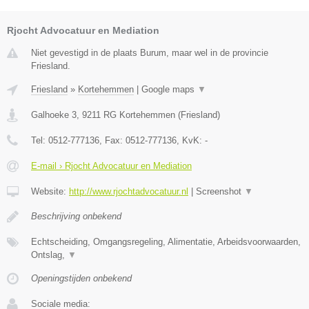
Rjocht Advocatuur en Mediation
Niet gevestigd in de plaats Burum, maar wel in de provincie
Friesland.
Friesland
»
Kortehemmen
|
Google maps
▼
Galhoeke 3
,
9211 RG
Kortehemmen
(
Friesland
)
Tel:
0512-777136
, Fax:
0512-777136
, KvK:
-
E-mail › Rjocht Advocatuur en Mediation
Website:
http://www.rjochtadvocatuur.nl
|
Screenshot
▼
Beschrijving onbekend
Echtscheiding, Omgangsregeling, Alimentatie, Arbeidsvoorwaarden,
Ontslag,
▼
Openingstijden onbekend
Sociale media: