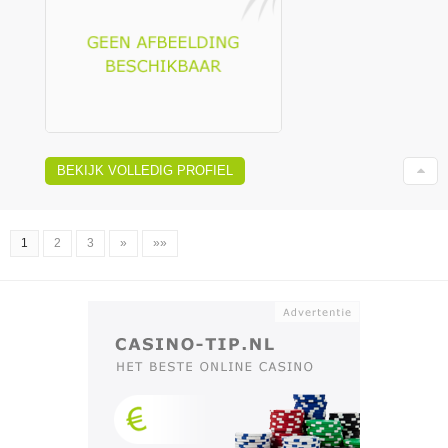
BEKIJK VOLLEDIG PROFIEL
1
2
3
»
»»