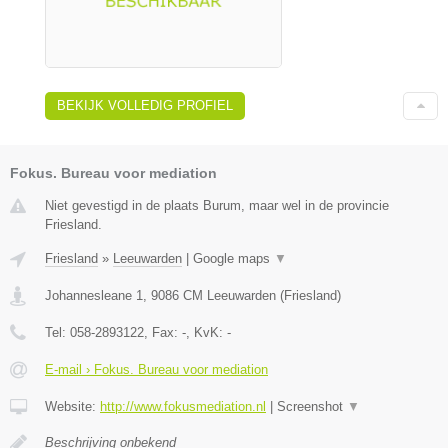
BEKIJK VOLLEDIG PROFIEL
Fokus. Bureau voor mediation
Niet gevestigd in de plaats Burum, maar wel in de provincie
Friesland.
Friesland
»
Leeuwarden
|
Google maps
▼
Johannesleane 1
,
9086 CM
Leeuwarden
(
Friesland
)
Tel:
058-2893122
, Fax:
-
, KvK:
-
E-mail › Fokus. Bureau voor mediation
Website:
http://www.fokusmediation.nl
|
Screenshot
▼
Beschrijving onbekend