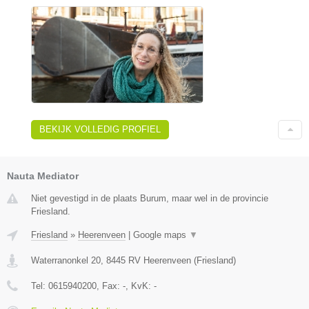
BEKIJK VOLLEDIG PROFIEL
Nauta Mediator
Niet gevestigd in de plaats Burum, maar wel in de provincie
Friesland.
Friesland
»
Heerenveen
|
Google maps
▼
Waterranonkel 20
,
8445 RV
Heerenveen
(
Friesland
)
Tel:
0615940200
, Fax:
-
, KvK:
-