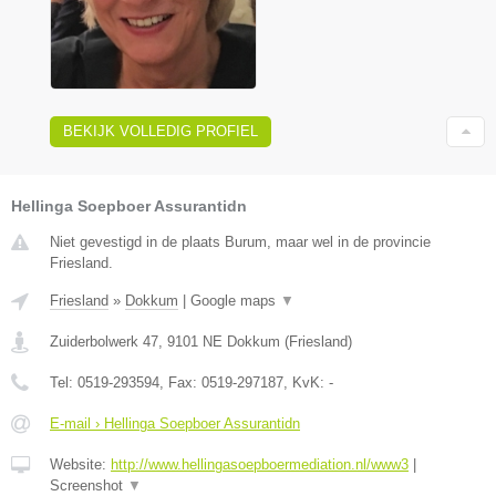
BEKIJK VOLLEDIG PROFIEL
Hellinga Soepboer Assurantidn
Niet gevestigd in de plaats Burum, maar wel in de provincie
Friesland.
Friesland
»
Dokkum
|
Google maps
▼
Zuiderbolwerk 47
,
9101 NE
Dokkum
(
Friesland
)
Tel:
0519-293594
, Fax:
0519-297187
, KvK:
-
E-mail › Hellinga Soepboer Assurantidn
Website:
http://www.hellingasoepboermediation.nl/www3
|
Screenshot
▼