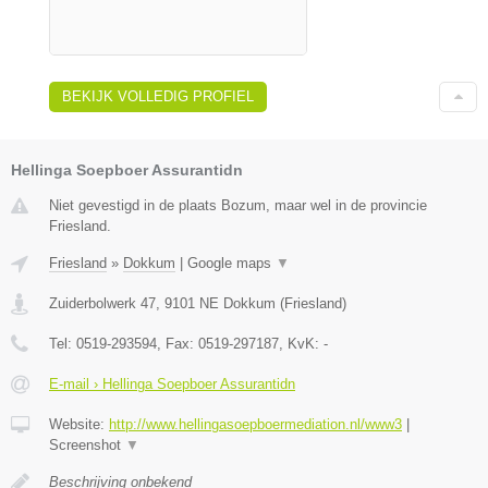
BEKIJK VOLLEDIG PROFIEL
Hellinga Soepboer Assurantidn
Niet gevestigd in de plaats Bozum, maar wel in de provincie
Friesland.
Friesland
»
Dokkum
|
Google maps
▼
Zuiderbolwerk 47
,
9101 NE
Dokkum
(
Friesland
)
Tel:
0519-293594
, Fax:
0519-297187
, KvK:
-
E-mail › Hellinga Soepboer Assurantidn
Website:
http://www.hellingasoepboermediation.nl/www3
|
Screenshot
▼
Beschrijving onbekend