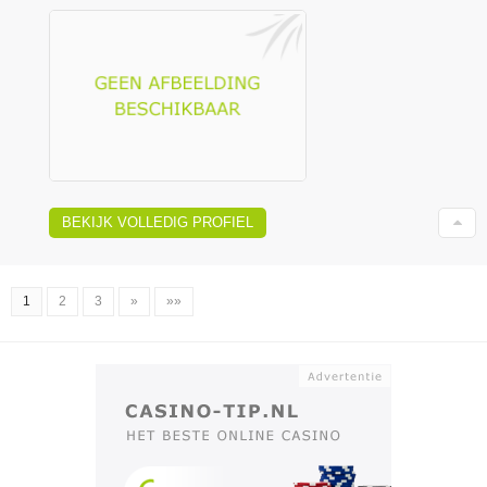
BEKIJK VOLLEDIG PROFIEL
1
2
3
»
»»