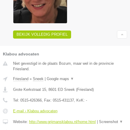
BEKIJK VOLLEDIG PROFIEL
Klabou advocaten
Niet gevestigd in de plaats Bozum, maar wel in de provincie
Friesland.
Friesland
»
Sneek
|
Google maps
▼
Grote Kerkstraat 15
,
8601 ED
Sneek
(
Friesland
)
Tel:
0515-426366
, Fax:
0515-431137
, KvK:
-
E-mail › Klabou advocaten
Website:
http://www.grijmansklabou.nl/home.html
|
Screenshot
▼