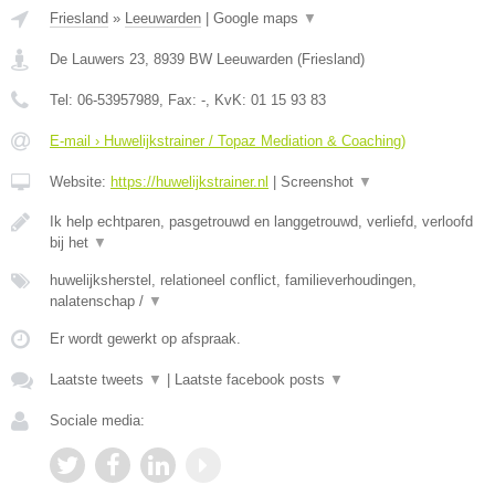
Friesland
»
Leeuwarden
|
Google maps
▼
De Lauwers 23
,
8939 BW
Leeuwarden
(
Friesland
)
Tel:
06-53957989
, Fax:
-
, KvK:
01 15 93 83
E-mail › Huwelijkstrainer / Topaz Mediation & Coaching)
Website:
https://huwelijkstrainer.nl
|
Screenshot
▼
Ik help echtparen, pasgetrouwd en langgetrouwd, verliefd, verloofd
bij het
▼
huwelijksherstel, relationeel conflict, familieverhoudingen,
nalatenschap /
▼
Er wordt gewerkt op afspraak.
Laatste tweets
▼
|
Laatste facebook posts
▼
Sociale media: