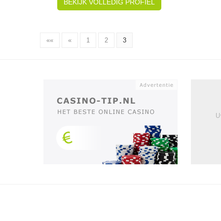
BEKIJK VOLLEDIG PROFIEL
««
«
1
2
3
U