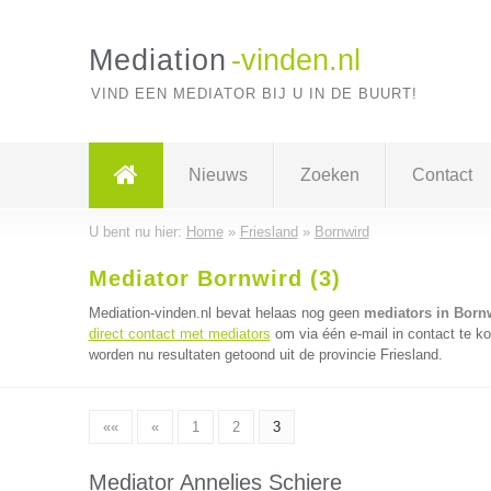
Mediation
-vinden.nl
VIND EEN MEDIATOR BIJ U IN DE BUURT!
Nieuws
Zoeken
Contact
U bent nu hier:
Home
»
Friesland
»
Bornwird
Mediator Bornwird (3)
Mediation-vinden.nl bevat helaas nog geen
mediators in Born
direct contact met mediators
om via één e-mail in contact te k
worden nu resultaten getoond uit de provincie Friesland.
««
«
1
2
3
Mediator Annelies Schiere