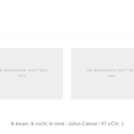
w advertentie hier? Mail
Uw advertentie hier? Ma
ons
ons
Ik kwam, ik zocht, ik vond - Julius Caesar / 47 v.Chr. ;)