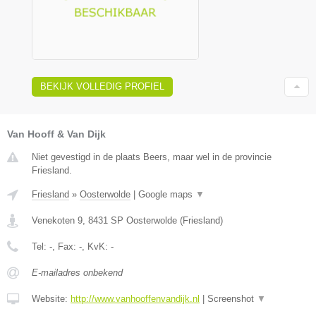
BEKIJK VOLLEDIG PROFIEL
Van Hooff & Van Dijk
Niet gevestigd in de plaats Beers, maar wel in de provincie
Friesland.
Friesland
»
Oosterwolde
|
Google maps
▼
Venekoten 9
,
8431 SP
Oosterwolde
(
Friesland
)
Tel:
-
, Fax:
-
, KvK:
-
E-mailadres onbekend
Website:
http://www.vanhooffenvandijk.nl
|
Screenshot
▼