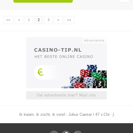
««
«
1
2
3
»
»»
Uw advertentie hier? Mail ons
Ik kwam, ik zocht, ik vond - Julius Caesar / 47 v.Chr. ;)