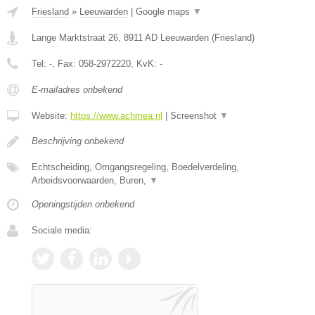
Friesland
»
Leeuwarden
|
Google maps
▼
Lange Marktstraat 26
,
8911 AD
Leeuwarden
(
Friesland
)
Tel:
-
, Fax:
058-2972220
, KvK:
-
E-mailadres onbekend
Website:
https://www.achmea.nl
|
Screenshot
▼
Beschrijving onbekend
Echtscheiding, Omgangsregeling, Boedelverdeling,
Arbeidsvoorwaarden, Buren,
▼
Openingstijden onbekend
Sociale media: