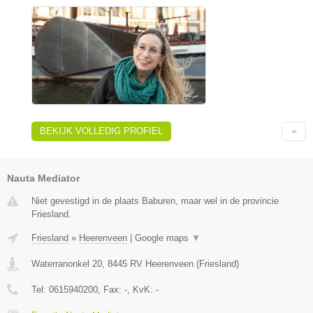
BEKIJK VOLLEDIG PROFIEL
Nauta Mediator
Niet gevestigd in de plaats Baburen, maar wel in de provincie
Friesland.
Friesland
»
Heerenveen
|
Google maps
▼
Waterranonkel 20
,
8445 RV
Heerenveen
(
Friesland
)
Tel:
0615940200
, Fax:
-
, KvK:
-