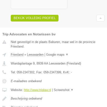
BEKIJK VOLLEDIG PROFIEL
Trip Advocaten en Notarissen bv
Niet gevestigd in de plaats Baburen, maar wel in de provincie
Friesland.
Friesland
»
Leeuwarden
|
Google maps
▼
Wiardaplantage 9
,
8939 AA
Leeuwarden
(
Friesland
)
Tel:
058-2347302
, Fax:
058-2347399
, KvK:
-
E-mailadres onbekend
Website:
http://www.triplaw.nl
|
Screenshot
▼
Beschrijving onbekend