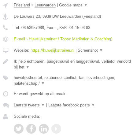
Friesland
»
Leeuwarden
|
Google maps
▼
De Lauwers 23
,
8939 BW
Leeuwarden
(
Friesland
)
Tel:
06-53957989
, Fax:
-
, KvK:
01 15 93 83
E-mail › Huwelijkstrainer / Topaz Mediation & Coaching)
Website:
https://huwelijkstrainer.nl
|
Screenshot
▼
Ik help echtparen, pasgetrouwd en langgetrouwd, verliefd, verloofd
bij het
▼
huwelijksherstel, relationeel conflict, familieverhoudingen,
nalatenschap /
▼
Er wordt gewerkt op afspraak.
Laatste tweets
▼
|
Laatste facebook posts
▼
Sociale media: