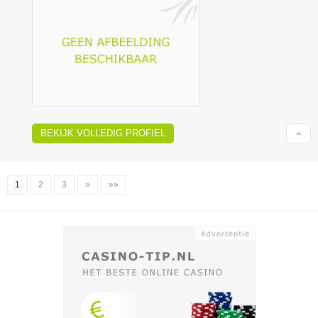
BEKIJK VOLLEDIG PROFIEL
1
2
3
»
»»