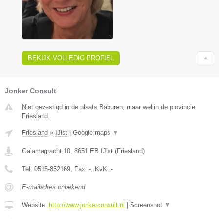
BEKIJK VOLLEDIG PROFIEL
Jonker Consult
Niet gevestigd in de plaats Baburen, maar wel in de provincie
Friesland.
Friesland
»
IJlst
|
Google maps
▼
Galamagracht 10
,
8651 EB
IJlst
(
Friesland
)
Tel:
0515-852169
, Fax:
-
, KvK:
-
E-mailadres onbekend
Website:
http://www.jonkerconsult.nl
|
Screenshot
▼