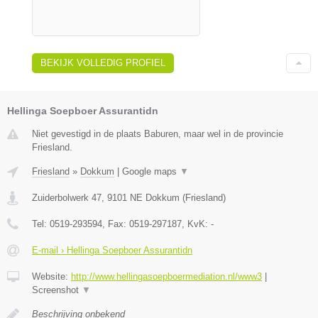
BEKIJK VOLLEDIG PROFIEL
Hellinga Soepboer Assurantidn
Niet gevestigd in de plaats Baburen, maar wel in de provincie
Friesland.
Friesland
»
Dokkum
|
Google maps
▼
Zuiderbolwerk 47
,
9101 NE
Dokkum
(
Friesland
)
Tel:
0519-293594
, Fax:
0519-297187
, KvK:
-
E-mail › Hellinga Soepboer Assurantidn
Website:
http://www.hellingasoepboermediation.nl/www3
|
Screenshot
▼
Beschrijving onbekend