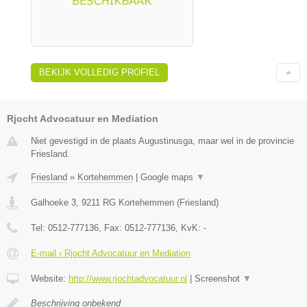
BEKIJK VOLLEDIG PROFIEL
Rjocht Advocatuur en Mediation
Niet gevestigd in de plaats Augustinusga, maar wel in de provincie
Friesland.
Friesland
»
Kortehemmen
|
Google maps
▼
Galhoeke 3
,
9211 RG
Kortehemmen
(
Friesland
)
Tel:
0512-777136
, Fax:
0512-777136
, KvK:
-
E-mail › Rjocht Advocatuur en Mediation
Website:
http://www.rjochtadvocatuur.nl
|
Screenshot
▼
Beschrijving onbekend