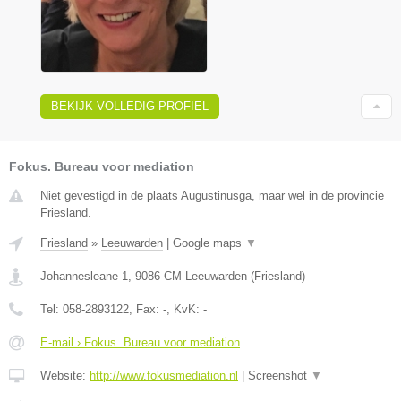
BEKIJK VOLLEDIG PROFIEL
Fokus. Bureau voor mediation
Niet gevestigd in de plaats Augustinusga, maar wel in de provincie
Friesland.
Friesland
»
Leeuwarden
|
Google maps
▼
Johannesleane 1
,
9086 CM
Leeuwarden
(
Friesland
)
Tel:
058-2893122
, Fax:
-
, KvK:
-
E-mail › Fokus. Bureau voor mediation
Website:
http://www.fokusmediation.nl
|
Screenshot
▼