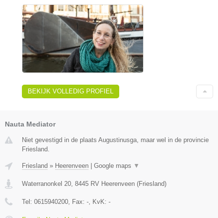
BEKIJK VOLLEDIG PROFIEL
Nauta Mediator
Niet gevestigd in de plaats Augustinusga, maar wel in de provincie
Friesland.
Friesland
»
Heerenveen
|
Google maps
▼
Waterranonkel 20
,
8445 RV
Heerenveen
(
Friesland
)
Tel:
0615940200
, Fax:
-
, KvK:
-