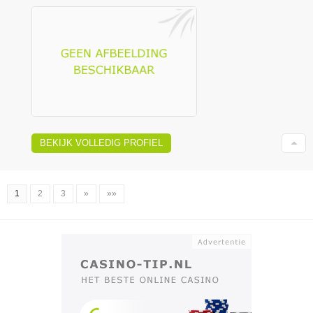
BEKIJK VOLLEDIG PROFIEL
1
2
3
»
»»