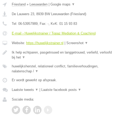
Friesland
»
Leeuwarden
|
Google maps
▼
De Lauwers 23
,
8939 BW
Leeuwarden
(
Friesland
)
Tel:
06-53957989
, Fax:
-
, KvK:
01 15 93 83
E-mail › Huwelijkstrainer / Topaz Mediation & Coaching)
Website:
https://huwelijkstrainer.nl
|
Screenshot
▼
Ik help echtparen, pasgetrouwd en langgetrouwd, verliefd, verloofd
bij het
▼
huwelijksherstel, relationeel conflict, familieverhoudingen,
nalatenschap /
▼
Er wordt gewerkt op afspraak.
Laatste tweets
▼
|
Laatste facebook posts
▼
Sociale media: