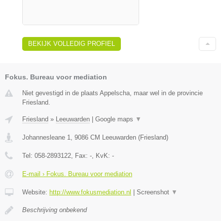
BEKIJK VOLLEDIG PROFIEL
Fokus. Bureau voor mediation
Niet gevestigd in de plaats Appelscha, maar wel in de provincie
Friesland.
Friesland
»
Leeuwarden
|
Google maps
▼
Johannesleane 1
,
9086 CM
Leeuwarden
(
Friesland
)
Tel:
058-2893122
, Fax:
-
, KvK:
-
E-mail › Fokus. Bureau voor mediation
Website:
http://www.fokusmediation.nl
|
Screenshot
▼
Beschrijving onbekend