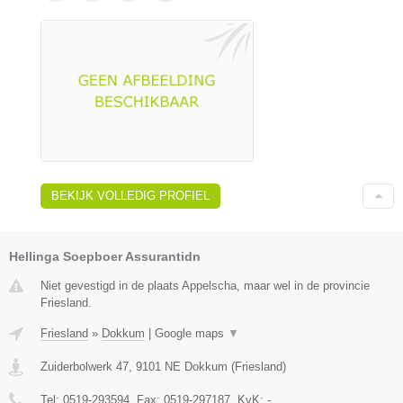
BEKIJK VOLLEDIG PROFIEL
Hellinga Soepboer Assurantidn
Niet gevestigd in de plaats Appelscha, maar wel in de provincie
Friesland.
Friesland
»
Dokkum
|
Google maps
▼
Zuiderbolwerk 47
,
9101 NE
Dokkum
(
Friesland
)
Tel:
0519-293594
, Fax:
0519-297187
, KvK:
-