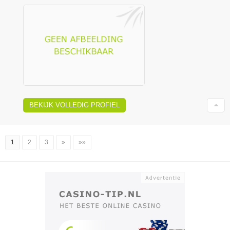
BEKIJK VOLLEDIG PROFIEL
1
2
3
»
»»