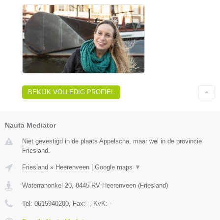
BEKIJK VOLLEDIG PROFIEL
Nauta Mediator
Niet gevestigd in de plaats Appelscha, maar wel in de provincie
Friesland.
Friesland
»
Heerenveen
|
Google maps
▼
Waterranonkel 20
,
8445 RV
Heerenveen
(
Friesland
)
Tel:
0615940200
, Fax:
-
, KvK:
-