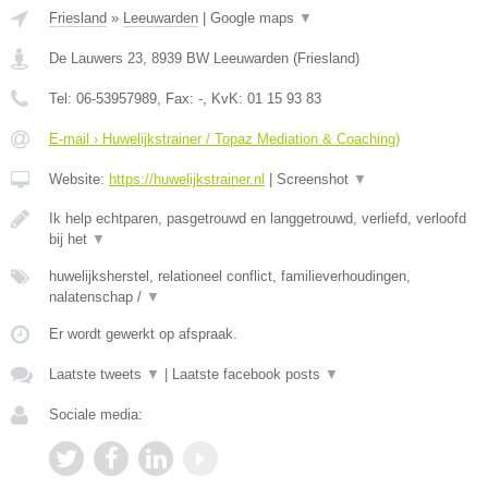
Friesland
»
Leeuwarden
|
Google maps
▼
De Lauwers 23
,
8939 BW
Leeuwarden
(
Friesland
)
Tel:
06-53957989
, Fax:
-
, KvK:
01 15 93 83
E-mail › Huwelijkstrainer / Topaz Mediation & Coaching)
Website:
https://huwelijkstrainer.nl
|
Screenshot
▼
Ik help echtparen, pasgetrouwd en langgetrouwd, verliefd, verloofd
bij het
▼
huwelijksherstel, relationeel conflict, familieverhoudingen,
nalatenschap /
▼
Er wordt gewerkt op afspraak.
Laatste tweets
▼
|
Laatste facebook posts
▼
Sociale media: