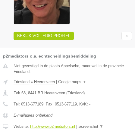
BEKIJK VOLLEDIG PROFIEL
p2mediators o.a. echtscheidingsbemiddeling
Niet gevestigd in de plaats Appelscha, maar wel in de provincie
Friesland.
Friesland
»
Heerenveen
|
Google maps
▼
Fok 68
,
8441 BR
Heerenveen
(
Friesland
)
Tel:
0513-677189
, Fax:
0513-677119
, KvK:
-
E-mailadres onbekend
Website:
http://www.p2mediators.nl
|
Screenshot
▼