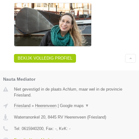
BEKIJK VOLLEDIG PROFIEL
Nauta Mediator
Niet gevestigd in de plaats Achlum, maar wel in de provincie
Friesland.
Friesland
»
Heerenveen
|
Google maps
▼
Waterranonkel 20
,
8445 RV
Heerenveen
(
Friesland
)
Tel:
0615940200
, Fax:
-
, KvK:
-