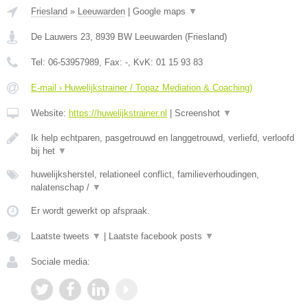
Friesland
»
Leeuwarden
|
Google maps
▼
De Lauwers 23
,
8939 BW
Leeuwarden
(
Friesland
)
Tel:
06-53957989
, Fax:
-
, KvK:
01 15 93 83
E-mail › Huwelijkstrainer / Topaz Mediation & Coaching)
Website:
https://huwelijkstrainer.nl
|
Screenshot
▼
Ik help echtparen, pasgetrouwd en langgetrouwd, verliefd, verloofd
bij het
▼
huwelijksherstel, relationeel conflict, familieverhoudingen,
nalatenschap /
▼
Er wordt gewerkt op afspraak.
Laatste tweets
▼
|
Laatste facebook posts
▼
Sociale media: