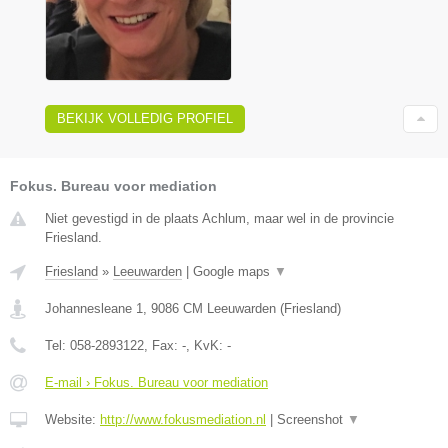
BEKIJK VOLLEDIG PROFIEL
Fokus. Bureau voor mediation
Niet gevestigd in de plaats Achlum, maar wel in de provincie
Friesland.
Friesland
»
Leeuwarden
|
Google maps
▼
Johannesleane 1
,
9086 CM
Leeuwarden
(
Friesland
)
Tel:
058-2893122
, Fax:
-
, KvK:
-
E-mail › Fokus. Bureau voor mediation
Website:
http://www.fokusmediation.nl
|
Screenshot
▼