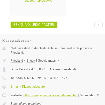
BEKIJK VOLLEDIG PROFIEL
Klabou advocaten
Niet gevestigd in de plaats Achlum, maar wel in de provincie
Friesland.
Friesland
»
Sneek
|
Google maps
▼
Grote Kerkstraat 15
,
8601 ED
Sneek
(
Friesland
)
Tel:
0515-426366
, Fax:
0515-431137
, KvK:
-
E-mail › Klabou advocaten
Website:
http://www.grijmansklabou.nl/home.html
|
Screenshot
▼
Beschrijving onbekend