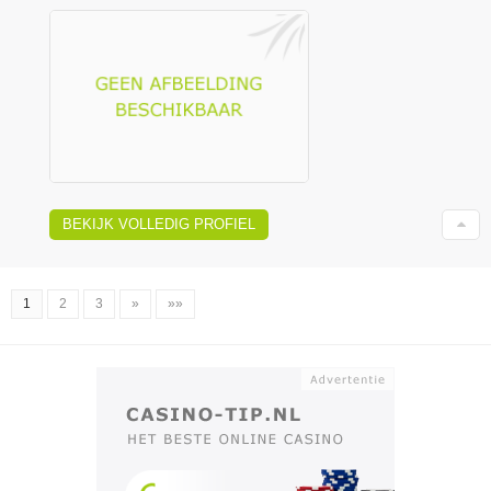
BEKIJK VOLLEDIG PROFIEL
1
2
3
»
»»