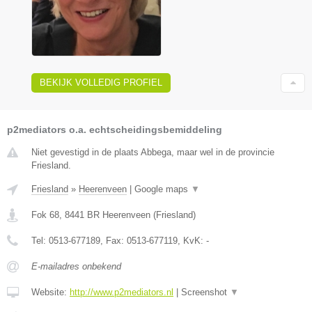
BEKIJK VOLLEDIG PROFIEL
p2mediators o.a. echtscheidingsbemiddeling
Niet gevestigd in de plaats Abbega, maar wel in de provincie
Friesland.
Friesland
»
Heerenveen
|
Google maps
▼
Fok 68
,
8441 BR
Heerenveen
(
Friesland
)
Tel:
0513-677189
, Fax:
0513-677119
, KvK:
-
E-mailadres onbekend
Website:
http://www.p2mediators.nl
|
Screenshot
▼