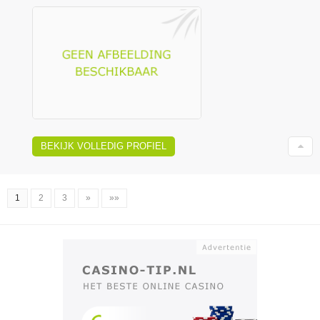
BEKIJK VOLLEDIG PROFIEL
1
2
3
»
»»