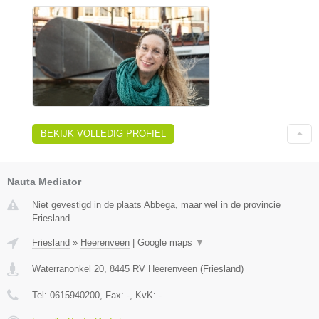
BEKIJK VOLLEDIG PROFIEL
Nauta Mediator
Niet gevestigd in de plaats Abbega, maar wel in de provincie
Friesland.
Friesland
»
Heerenveen
|
Google maps
▼
Waterranonkel 20
,
8445 RV
Heerenveen
(
Friesland
)
Tel:
0615940200
, Fax:
-
, KvK:
-