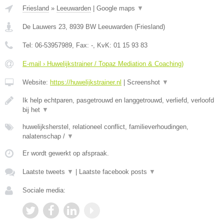
Friesland
»
Leeuwarden
|
Google maps
▼
De Lauwers 23
,
8939 BW
Leeuwarden
(
Friesland
)
Tel:
06-53957989
, Fax:
-
, KvK:
01 15 93 83
E-mail › Huwelijkstrainer / Topaz Mediation & Coaching)
Website:
https://huwelijkstrainer.nl
|
Screenshot
▼
Ik help echtparen, pasgetrouwd en langgetrouwd, verliefd, verloofd
bij het
▼
huwelijksherstel, relationeel conflict, familieverhoudingen,
nalatenschap /
▼
Er wordt gewerkt op afspraak.
Laatste tweets
▼
|
Laatste facebook posts
▼
Sociale media: