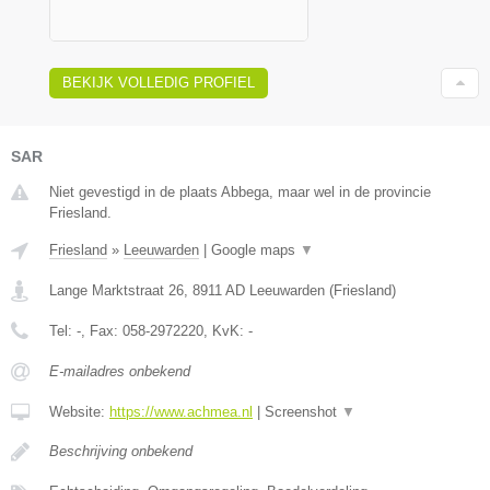
BEKIJK VOLLEDIG PROFIEL
SAR
Niet gevestigd in de plaats Abbega, maar wel in de provincie
Friesland.
Friesland
»
Leeuwarden
|
Google maps
▼
Lange Marktstraat 26
,
8911 AD
Leeuwarden
(
Friesland
)
Tel:
-
, Fax:
058-2972220
, KvK:
-
E-mailadres onbekend
Website:
https://www.achmea.nl
|
Screenshot
▼
Beschrijving onbekend