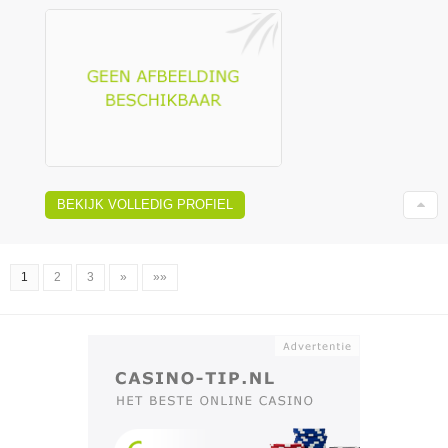
BEKIJK VOLLEDIG PROFIEL
1
2
3
»
»»