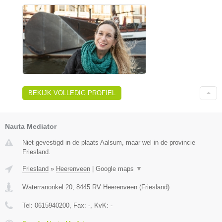
BEKIJK VOLLEDIG PROFIEL
Nauta Mediator
Niet gevestigd in de plaats Aalsum, maar wel in de provincie
Friesland.
Friesland
»
Heerenveen
|
Google maps
▼
Waterranonkel 20
,
8445 RV
Heerenveen
(
Friesland
)
Tel:
0615940200
, Fax:
-
, KvK:
-