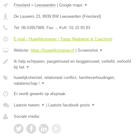
Friesland
»
Leeuwarden
|
Google maps
▼
De Lauwers 23
,
8939 BW
Leeuwarden
(
Friesland
)
Tel:
06-53957989
, Fax:
-
, KvK:
01 15 93 83
E-mail › Huwelijkstrainer / Topaz Mediation & Coaching)
Website:
https://huwelijkstrainer.nl
|
Screenshot
▼
Ik help echtparen, pasgetrouwd en langgetrouwd, verliefd, verloofd
bij het
▼
huwelijksherstel, relationeel conflict, familieverhoudingen,
nalatenschap /
▼
Er wordt gewerkt op afspraak.
Laatste tweets
▼
|
Laatste facebook posts
▼
Sociale media: