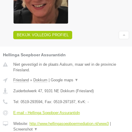
BEKIJK VOLLEDIG PROFIEL
Hellinga Soepboer Assurantidn
Niet gevestigd in de plaats Aalsum, maar wel in de provincie
Friesland.
Friesland
»
Dokkum
|
Google maps
▼
Zuiderbolwerk 47
,
9101 NE
Dokkum
(
Friesland
)
Tel:
0519-293594
, Fax:
0519-297187
, KvK:
-
E-mail › Hellinga Soepboer Assurantidn
Website:
http://www.hellingasoepboermediation.nl/www3
|
Screenshot
▼