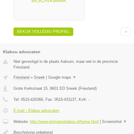
BEKIJK VOLLEDIG PROFIEL
Klabou advocaten
Niet gevestigd in de plaats Aalsum, maar wel in de provincie
Friesland.
Friesland
»
Sneek
|
Google maps
▼
Grote Kerkstraat 15
,
8601 ED
Sneek
(
Friesland
)
Tel:
0515-426366
, Fax:
0515-431137
, KvK:
-
E-mail › Klabou advocaten
Website:
http://www.grijmansklabou.nl/home.html
|
Screenshot
▼
Beschrijving onbekend