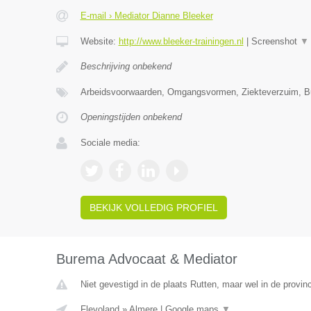
E-mail › Mediator Dianne Bleeker
Website:
http://www.bleeker-trainingen.nl
|
Screenshot
▼
Beschrijving onbekend
Arbeidsvoorwaarden, Omgangsvormen, Ziekteverzuim, Bur
Openingstijden onbekend
Sociale media:
BEKIJK VOLLEDIG PROFIEL
Burema Advocaat & Mediator
Niet gevestigd in de plaats Rutten, maar wel in de provin
Flevoland
»
Almere
|
Google maps
▼