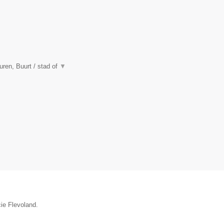
en, Buurt / stad of
▼
cie Flevoland.