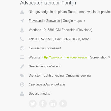
Advocatenkantoor Fontijn
Niet gevestigd in de plaats Rutten, maar wel in de provin
Flevoland
»
Zeewolde
|
Google maps
▼
Voorland 19
,
3891 GM
Zeewolde
(
Flevoland
)
Tel:
036 5225510
, Fax:
0365220668
, KvK:
-
E-mailadres onbekend
Website:
http://www.communiceerweer.nl
|
Screenshot
▼
Beschrijving onbekend
Diensten: Echtscheiding, Omgangsregeling
Openingstijden onbekend
Sociale media: