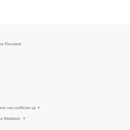
cie Flevoland.
sen van conflicten op
▼
ke Mediation,
▼