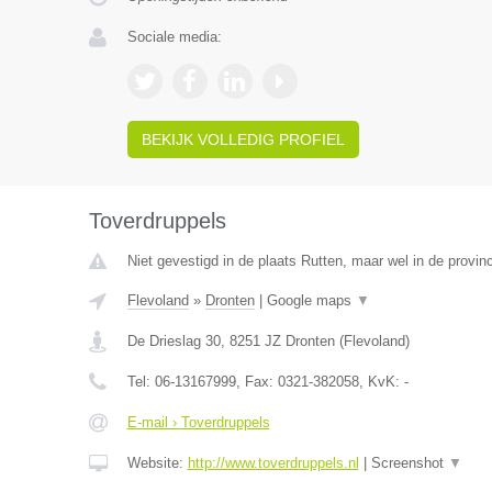
Sociale media:
BEKIJK VOLLEDIG PROFIEL
Toverdruppels
Niet gevestigd in de plaats Rutten, maar wel in de provin
Flevoland
»
Dronten
|
Google maps
▼
De Drieslag 30
,
8251 JZ
Dronten
(
Flevoland
)
Tel:
06-13167999
, Fax:
0321-382058
, KvK:
-
E-mail › Toverdruppels
Website:
http://www.toverdruppels.nl
|
Screenshot
▼