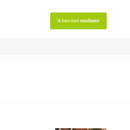
Ik ben een
mediator