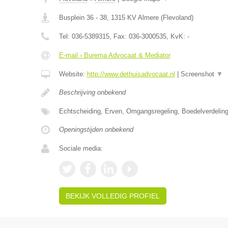
Busplein 36 - 38
,
1315 KV
Almere
(
Flevoland
)
Tel:
036-5389315
, Fax:
036-3000535
, KvK:
-
E-mail › Burema Advocaat & Mediator
Website:
http://www.dethuisadvocaat.nl
|
Screenshot
▼
Beschrijving onbekend
Echtscheiding, Erven, Omgangsregeling, Boedelverdeling
Openingstijden onbekend
Sociale media:
BEKIJK VOLLEDIG PROFIEL