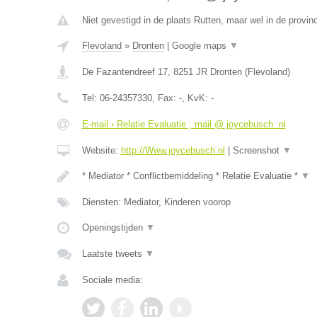
Niet gevestigd in de plaats Rutten, maar wel in de provin
Flevoland
»
Dronten
|
Google maps
▼
De Fazantendreef 17
,
8251 JR
Dronten
(
Flevoland
)
Tel:
06-24357330
, Fax:
-
, KvK:
-
E-mail › Relatie Evaluatie ; mail @ joycebusch .nl
Website:
http://Www.joycebusch.nl
|
Screenshot
▼
* Mediator * Conflictbemiddeling * Relatie Evaluatie *
▼
Diensten: Mediator, Kinderen voorop
Openingstijden
▼
Laatste tweets
▼
Sociale media: