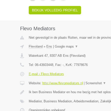
BEKIJK VOLLEDIG PROFIEL
Flevo Mediators
Niet gevestigd in de plaats Rutten, maar wel in de provin
Flevoland
»
Ens
|
Google maps
▼
Waterkant 47
,
8307 AB
Ens
(
Flevoland
)
Tel:
06-43603448
, Fax:
-
, KvK:
77978676
E-mail › Flevo Mediators
Website:
http://www.flevomediators.nl
|
Screenshot
▼
Ik ben Business Mediator en hou me bezig met het oplos
Mediatior, Business Mediation, Arbeidsmediation, Zakelij
Openingstijden onbekend