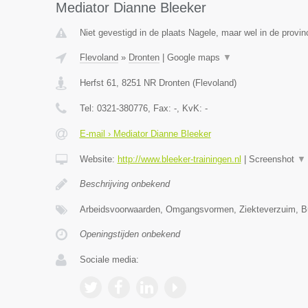
Mediator Dianne Bleeker
Niet gevestigd in de plaats Nagele, maar wel in de provin
Flevoland
»
Dronten
|
Google maps
▼
Herfst 61
,
8251 NR
Dronten
(
Flevoland
)
Tel:
0321-380776
, Fax:
-
, KvK:
-
E-mail › Mediator Dianne Bleeker
Website:
http://www.bleeker-trainingen.nl
|
Screenshot
▼
Beschrijving onbekend
Arbeidsvoorwaarden, Omgangsvormen, Ziekteverzuim, Bur
Openingstijden onbekend
Sociale media: