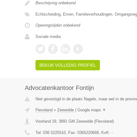
Beschrijving onbekend
Echtscheiding, Erven, Familieverhoudingen, Omgangsrege
Openingstijden onbekend
Sociale media:
BEKIJK VOLLEDIG PROFIEL
Advocatenkantoor Fontijn
Niet gevestigd in de plaats Nagele, maar wel in de provin
Flevoland
»
Zeewolde
|
Google maps
▼
Voorland 19
,
3891 GM
Zeewolde
(
Flevoland
)
Tel:
036 5225510
, Fax:
0365220668
, KvK:
-