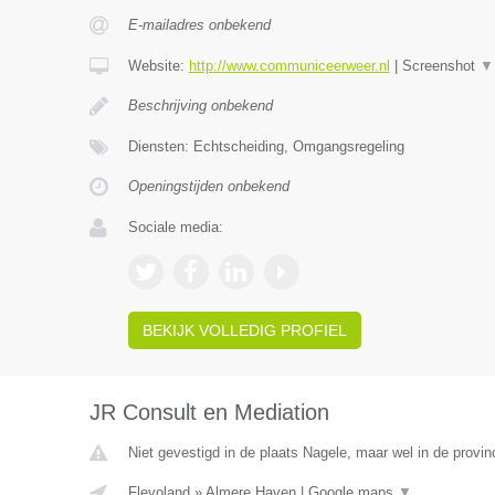
E-mailadres onbekend
Website:
http://www.communiceerweer.nl
|
Screenshot
▼
Beschrijving onbekend
Diensten: Echtscheiding, Omgangsregeling
Openingstijden onbekend
Sociale media:
BEKIJK VOLLEDIG PROFIEL
JR Consult en Mediation
Niet gevestigd in de plaats Nagele, maar wel in de provin
Flevoland
»
Almere Haven
|
Google maps
▼