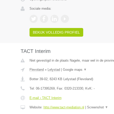
Sociale media:
BEKIJK VOLLEDIG PROFIEL
TACT Interim
Niet gevestigd in de plaats Nagele, maar wel in de provin
Flevoland
»
Lelystad
|
Google maps
▼
Botter 39-02
,
8243 KB
Lelystad
(
Flevoland
)
Tel:
06-17395269
, Fax:
0320-213330
, KvK:
-
E-mail › TACT Interim
Website:
http://www.tact-mediation.nl
|
Screenshot
▼