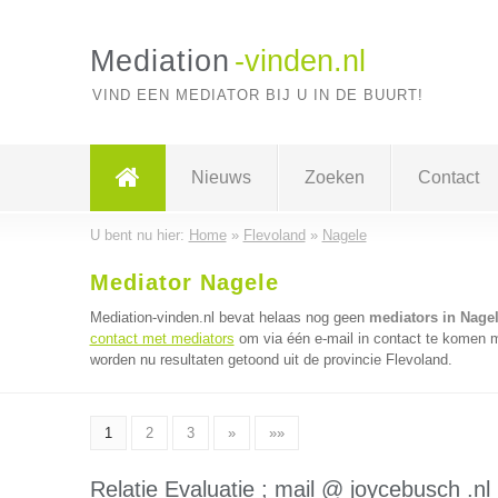
Mediation
-vinden.nl
VIND EEN MEDIATOR BIJ U IN DE BUURT!
Nieuws
Zoeken
Contact
U bent nu hier:
Home
»
Flevoland
»
Nagele
Mediator Nagele
Mediation-vinden.nl bevat helaas nog geen
mediators in Nage
contact met mediators
om via één e-mail in contact te komen m
worden nu resultaten getoond uit de provincie Flevoland.
1
2
3
»
»»
Relatie Evaluatie ; mail @ joycebusch .nl