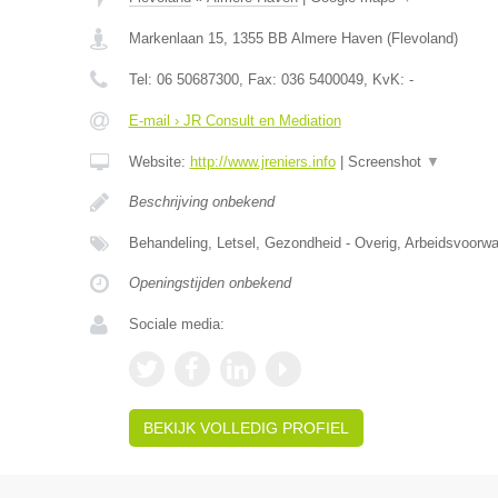
Markenlaan 15
,
1355 BB
Almere Haven
(
Flevoland
)
Tel:
06 50687300
, Fax:
036 5400049
, KvK:
-
E-mail › JR Consult en Mediation
Website:
http://www.jreniers.info
|
Screenshot
▼
Beschrijving onbekend
Behandeling, Letsel, Gezondheid - Overig, Arbeidsvoorw
Openingstijden onbekend
Sociale media:
BEKIJK VOLLEDIG PROFIEL