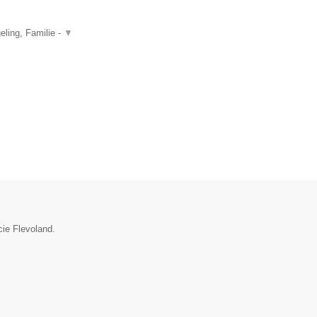
ling, Familie -
▼
cie Flevoland.