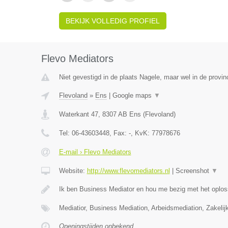
BEKIJK VOLLEDIG PROFIEL
Flevo Mediators
Niet gevestigd in de plaats Nagele, maar wel in de provin
Flevoland
»
Ens
|
Google maps
▼
Waterkant 47
,
8307 AB
Ens
(
Flevoland
)
Tel:
06-43603448
, Fax:
-
, KvK:
77978676
E-mail › Flevo Mediators
Website:
http://www.flevomediators.nl
|
Screenshot
▼
Ik ben Business Mediator en hou me bezig met het oplos
Mediatior, Business Mediation, Arbeidsmediation, Zakelij
Openingstijden onbekend