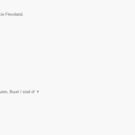
cie Flevoland.
en, Buurt / stad of
▼