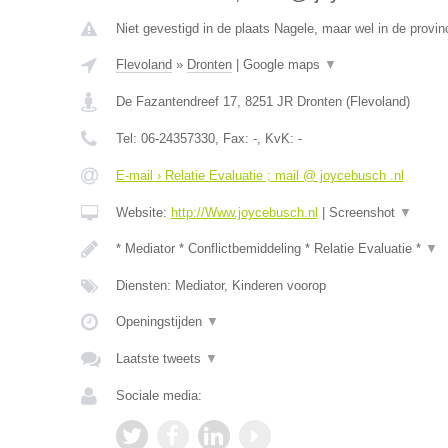
Niet gevestigd in de plaats Nagele, maar wel in de provin
Flevoland
»
Dronten
|
Google maps
▼
De Fazantendreef 17
,
8251 JR
Dronten
(
Flevoland
)
Tel:
06-24357330
, Fax:
-
, KvK:
-
E-mail › Relatie Evaluatie ; mail @ joycebusch .nl
Website:
http://Www.joycebusch.nl
|
Screenshot
▼
* Mediator * Conflictbemiddeling * Relatie Evaluatie *
▼
Diensten: Mediator, Kinderen voorop
Openingstijden
▼
Laatste tweets
▼
Sociale media: