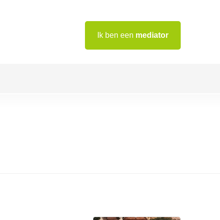
Ik ben een
mediator