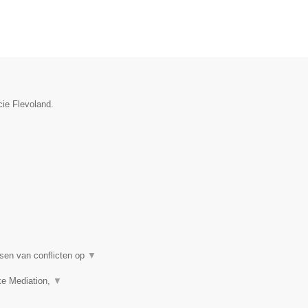
cie Flevoland.
sen van conflicten op
▼
ke Mediation,
▼