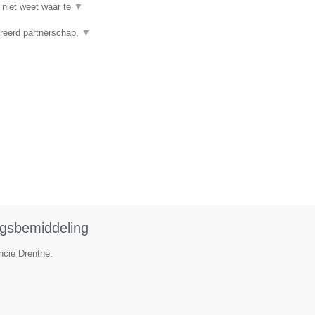
 niet weet waar te
▼
reerd partnerschap,
▼
ngsbemiddeling
ncie Drenthe.