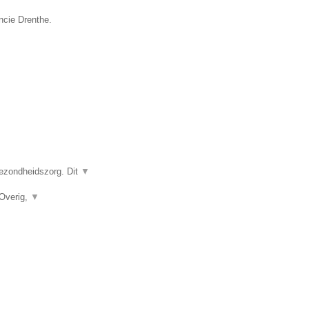
ncie Drenthe.
gezondheidszorg. Dit
▼
 Overig,
▼