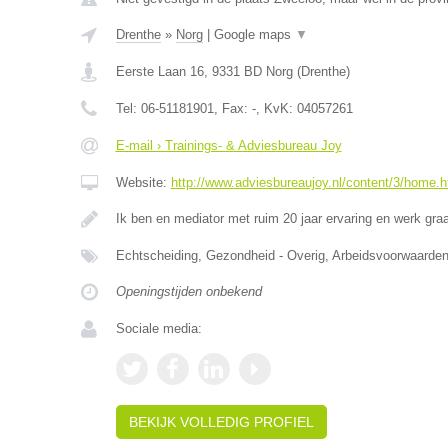
Drenthe
»
Norg
|
Google maps
▼
Eerste Laan 16
,
9331 BD
Norg
(
Drenthe
)
Tel:
06-51181901
, Fax:
-
, KvK:
04057261
E-mail › Trainings- & Adviesbureau Joy
Website:
http://www.adviesbureaujoy.nl/content/3/home.h
Ik ben en mediator met ruim 20 jaar ervaring en werk g
Echtscheiding, Gezondheid - Overig, Arbeidsvoorwaar
Openingstijden onbekend
Sociale media:
BEKIJK VOLLEDIG PROFIEL