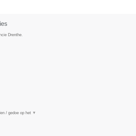
ies
ncie Drenthe.
den / gedoe op het
▼