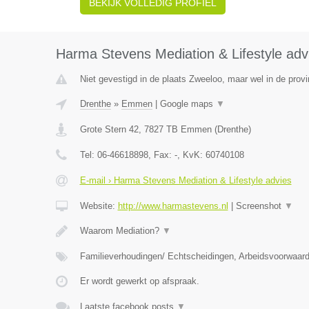
BEKIJK VOLLEDIG PROFIEL
Harma Stevens Mediation & Lifestyle adv
Niet gevestigd in de plaats Zweeloo, maar wel in de provi
Drenthe
»
Emmen
|
Google maps
▼
Grote Stern 42
,
7827 TB
Emmen
(
Drenthe
)
Tel:
06-46618898
, Fax:
-
, KvK:
60740108
E-mail › Harma Stevens Mediation & Lifestyle advies
Website:
http://www.harmastevens.nl
|
Screenshot
▼
Waarom Mediation?
▼
Familieverhoudingen/ Echtscheidingen, Arbeidsvoorwaar
Er wordt gewerkt op afspraak.
Laatste facebook posts
▼