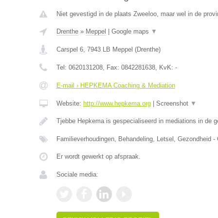
Niet gevestigd in de plaats Zweeloo, maar wel in de provi
Drenthe
»
Meppel
|
Google maps
▼
Carspel 6
,
7943 LB
Meppel
(
Drenthe
)
Tel:
0620131208
, Fax:
0842281638
, KvK:
-
E-mail › HEPKEMA Coaching & Mediation
Website:
http://www.hepkema.org
|
Screenshot
▼
Tjebbe Hepkema is gespecialiseerd in mediations in de 
Familieverhoudingen, Behandeling, Letsel, Gezondheid -
Er wordt gewerkt op afspraak.
Sociale media: