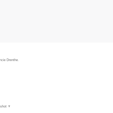
ncie Drenthe.
nshot
▼