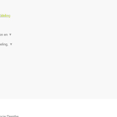
ddeling
ion en
▼
eling,
▼
ncie Drenthe.