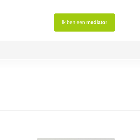
Ik ben een
mediator