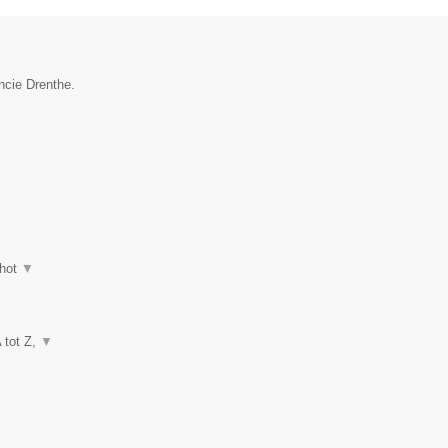
ncie Drenthe.
hot
▼
A tot Z,
▼