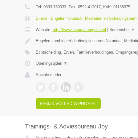
Tel:
0593-769033
, Fax:
0592-412017
, KvK:
01138075
E-mail › Engelen Notariaat, Mediation en Scheidingsbemi
Website:
http://www.notariaatengelen.nl
|
Screenshot
▼
Engelen combineert de disciplines van Notariaat, Mediat
Echtscheiding, Erven, Familieverhoudingen, Omgangsreg
Openingstijden
▼
Sociale media:
BEKIJK VOLLEDIG PROFIEL
Trainings- & Adviesbureau Joy
Niet gevestigd in de plaats Zweeloo, maar wel in de provi