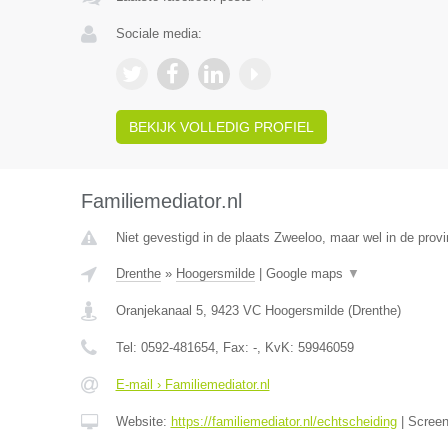
Sociale media:
BEKIJK VOLLEDIG PROFIEL
Familiemediator.nl
Niet gevestigd in de plaats Zweeloo, maar wel in de provi
Drenthe
»
Hoogersmilde
|
Google maps
▼
Oranjekanaal 5
,
9423 VC
Hoogersmilde
(
Drenthe
)
Tel:
0592-481654
, Fax:
-
, KvK:
59946059
E-mail › Familiemediator.nl
Website:
https://familiemediator.nl/echtscheiding
|
Scree