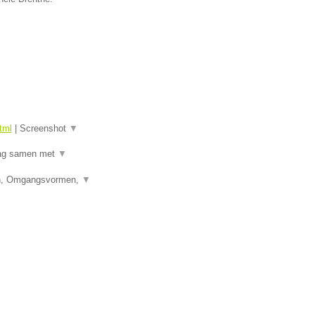
tml
|
Screenshot
▼
raag samen met
▼
den, Omgangsvormen,
▼