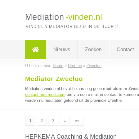
Mediation
-vinden.nl
VIND EEN MEDIATOR BIJ U IN DE BUURT!
Nieuws
Zoeken
Contact
U bent nu hier:
Home
»
Drenthe
»
Zweeloo
Mediator Zweeloo
Mediation-vinden.nl bevat helaas nog geen
mediators in Zwee
contact met mediators
om via één e-mail in contact te komen m
worden nu resultaten getoond uit de provincie Drenthe.
1
2
3
»
»»
HEPKEMA Coaching & Mediation