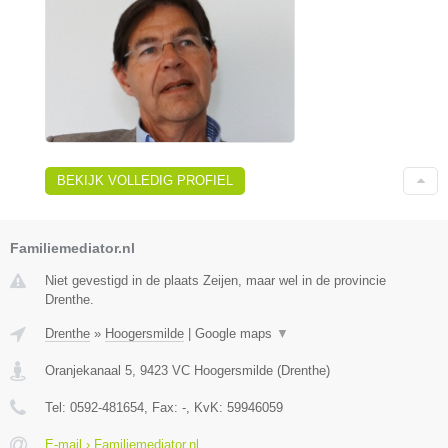
BEKIJK VOLLEDIG PROFIEL
Familiemediator.nl
Niet gevestigd in de plaats Zeijen, maar wel in de provincie
Drenthe.
Drenthe
»
Hoogersmilde
|
Google maps
▼
Oranjekanaal 5
,
9423 VC
Hoogersmilde
(
Drenthe
)
Tel:
0592-481654
, Fax:
-
, KvK:
59946059
E-mail › Familiemediator.nl