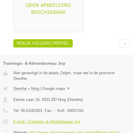
BEKIJK VOLLEDIG PROFIEL
Trainings- & Adviesbureau Joy
Niet gevestigd in de plaats Zeijen, maar wel in de provincie
Drenthe.
Drenthe
»
Norg
|
Google maps
▼
Eerste Laan 16
,
9331 BD
Norg
(
Drenthe
)
Tel:
06-51181901
, Fax:
-
, KvK:
04057261
E-mail › Trainings- & Adviesbureau Joy
Website:
http://www.adviesbureaujoy.nl/content/3/home.html
|