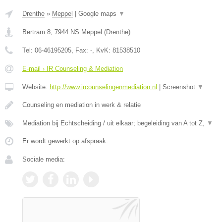
Drenthe
»
Meppel
|
Google maps
▼
Bertram 8
,
7944 NS
Meppel
(
Drenthe
)
Tel:
06-46195205
, Fax:
-
, KvK:
81538510
E-mail › IR Counseling & Mediation
Website:
http://www.ircounselingenmediation.nl
|
Screenshot
▼
Counseling en mediation in werk & relatie
Mediation bij Echtscheiding / uit elkaar; begeleiding van A tot Z,
▼
Er wordt gewerkt op afspraak.
Sociale media: