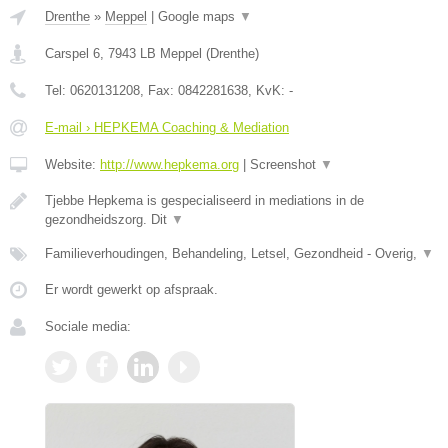
Drenthe
»
Meppel
|
Google maps
▼
Carspel 6
,
7943 LB
Meppel
(
Drenthe
)
Tel:
0620131208
, Fax:
0842281638
, KvK:
-
E-mail › HEPKEMA Coaching & Mediation
Website:
http://www.hepkema.org
|
Screenshot
▼
Tjebbe Hepkema is gespecialiseerd in mediations in de
gezondheidszorg. Dit
▼
Familieverhoudingen, Behandeling, Letsel, Gezondheid - Overig,
▼
Er wordt gewerkt op afspraak.
Sociale media: