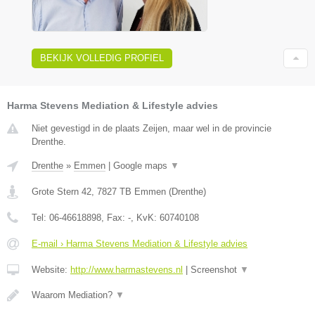
BEKIJK VOLLEDIG PROFIEL
Harma Stevens Mediation & Lifestyle advies
Niet gevestigd in de plaats Zeijen, maar wel in de provincie
Drenthe.
Drenthe
»
Emmen
|
Google maps
▼
Grote Stern 42
,
7827 TB
Emmen
(
Drenthe
)
Tel:
06-46618898
, Fax:
-
, KvK:
60740108
E-mail › Harma Stevens Mediation & Lifestyle advies
Website:
http://www.harmastevens.nl
|
Screenshot
▼
Waarom Mediation?
▼