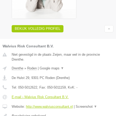
BEKIJK VOLLEDIG PROFIEL
Walvius Risk Consultant B.V.
Niet gevestigd in de plaats Zeijen, maar wel in de provincie
Drenthe.
Drenthe
»
Roden
|
Google maps
▼
De Hulst 29
,
9301 PC
Roden
(
Drenthe
)
Tel:
050-5012622
, Fax:
050-5011159
, KvK:
-
E-mail › Walvius Risk Consultant B.V.
Website:
http://www.walviusconsultant.nl
|
Screenshot
▼
Beschrijving onbekend