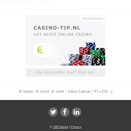
Uw advertentie hier? Mail ons
Ik kwam, ik zocht, ik vond - Julius Caesar / 47 v.Chr. ;)
©
JBB Media
|
Privacy