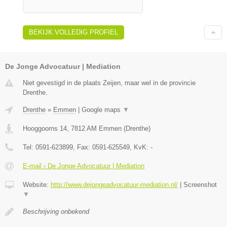
BEKIJK VOLLEDIG PROFIEL
De Jonge Advocatuur | Mediation
Niet gevestigd in de plaats Zeijen, maar wel in de provincie
Drenthe.
Drenthe
»
Emmen
|
Google maps
▼
Hooggoorns 14
,
7812 AM
Emmen
(
Drenthe
)
Tel:
0591-623899
, Fax:
0591-625549
, KvK:
-
E-mail › De Jonge Advocatuur | Mediation
Website:
http://www.dejongeadvocatuur-mediation.nl/
|
Screenshot
▼
Beschrijving onbekend