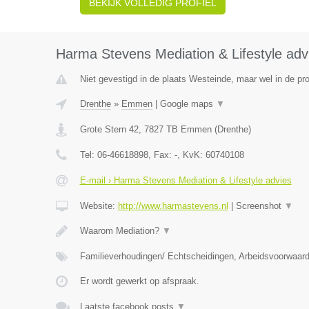
BEKIJK VOLLEDIG PROFIEL
Harma Stevens Mediation & Lifestyle adv
Niet gevestigd in de plaats Westeinde, maar wel in de pro
Drenthe
»
Emmen
|
Google maps
▼
Grote Stern 42
,
7827 TB
Emmen
(
Drenthe
)
Tel:
06-46618898
, Fax:
-
, KvK:
60740108
E-mail › Harma Stevens Mediation & Lifestyle advies
Website:
http://www.harmastevens.nl
|
Screenshot
▼
Waarom Mediation?
▼
Familieverhoudingen/ Echtscheidingen, Arbeidsvoorwaar
Er wordt gewerkt op afspraak.
Laatste facebook posts
▼