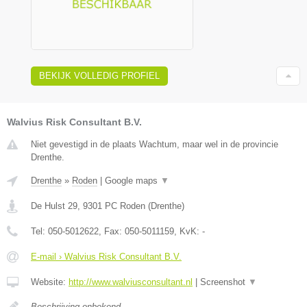
BEKIJK VOLLEDIG PROFIEL
Walvius Risk Consultant B.V.
Niet gevestigd in de plaats Wachtum, maar wel in de provincie
Drenthe.
Drenthe
»
Roden
|
Google maps
▼
De Hulst 29
,
9301 PC
Roden
(
Drenthe
)
Tel:
050-5012622
, Fax:
050-5011159
, KvK:
-
E-mail › Walvius Risk Consultant B.V.
Website:
http://www.walviusconsultant.nl
|
Screenshot
▼
Beschrijving onbekend