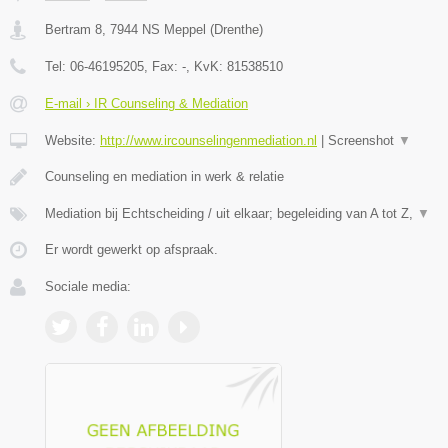
Bertram 8
,
7944 NS
Meppel
(
Drenthe
)
Tel:
06-46195205
, Fax:
-
, KvK:
81538510
E-mail › IR Counseling & Mediation
Website:
http://www.ircounselingenmediation.nl
|
Screenshot
▼
Counseling en mediation in werk & relatie
Mediation bij Echtscheiding / uit elkaar; begeleiding van A tot Z,
▼
Er wordt gewerkt op afspraak.
Sociale media: