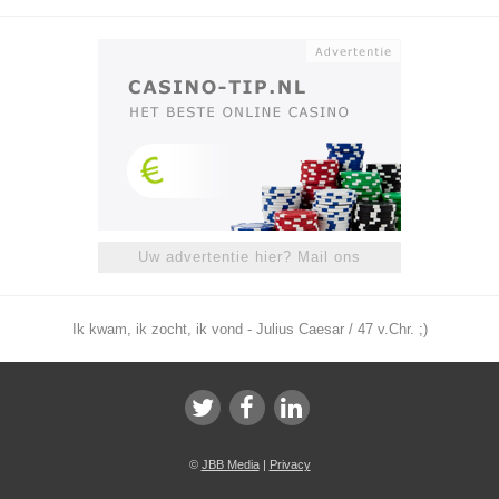
Uw advertentie hier? Mail ons
Ik kwam, ik zocht, ik vond - Julius Caesar / 47 v.Chr. ;)
©
JBB Media
|
Privacy