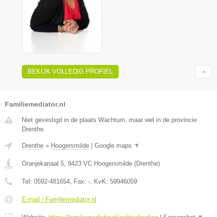
BEKIJK VOLLEDIG PROFIEL
Familiemediator.nl
Niet gevestigd in de plaats Wachtum, maar wel in de provincie
Drenthe.
Drenthe
»
Hoogersmilde
|
Google maps
▼
Oranjekanaal 5
,
9423 VC
Hoogersmilde
(
Drenthe
)
Tel:
0592-481654
, Fax:
-
, KvK:
59946059
E-mail › Familiemediator.nl