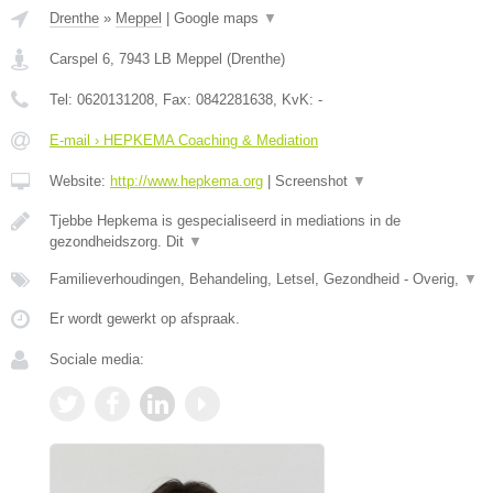
Drenthe
»
Meppel
|
Google maps
▼
Carspel 6
,
7943 LB
Meppel
(
Drenthe
)
Tel:
0620131208
, Fax:
0842281638
, KvK:
-
E-mail › HEPKEMA Coaching & Mediation
Website:
http://www.hepkema.org
|
Screenshot
▼
Tjebbe Hepkema is gespecialiseerd in mediations in de
gezondheidszorg. Dit
▼
Familieverhoudingen, Behandeling, Letsel, Gezondheid - Overig,
▼
Er wordt gewerkt op afspraak.
Sociale media: