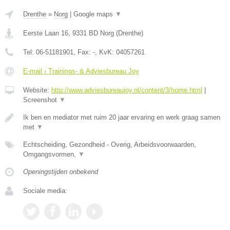
Drenthe
»
Norg
|
Google maps
▼
Eerste Laan 16
,
9331 BD
Norg
(
Drenthe
)
Tel:
06-51181901
, Fax:
-
, KvK:
04057261
E-mail › Trainings- & Adviesbureau Joy
Website:
http://www.adviesbureaujoy.nl/content/3/home.html
|
Screenshot
▼
Ik ben en mediator met ruim 20 jaar ervaring en werk graag samen
met
▼
Echtscheiding, Gezondheid - Overig, Arbeidsvoorwaarden,
Omgangsvormen,
▼
Openingstijden onbekend
Sociale media: