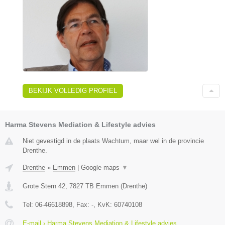
BEKIJK VOLLEDIG PROFIEL
Harma Stevens Mediation & Lifestyle advies
Niet gevestigd in de plaats Wachtum, maar wel in de provincie
Drenthe.
Drenthe
»
Emmen
|
Google maps
▼
Grote Stern 42
,
7827 TB
Emmen
(
Drenthe
)
Tel:
06-46618898
, Fax:
-
, KvK:
60740108
E-mail › Harma Stevens Mediation & Lifestyle advies