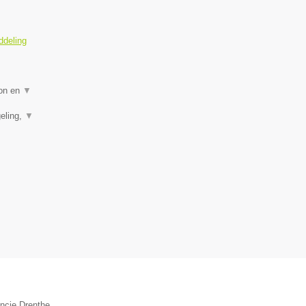
ddeling
ion en
▼
eling,
▼
incie Drenthe.