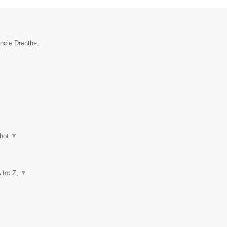
incie Drenthe.
hot
▼
A tot Z,
▼