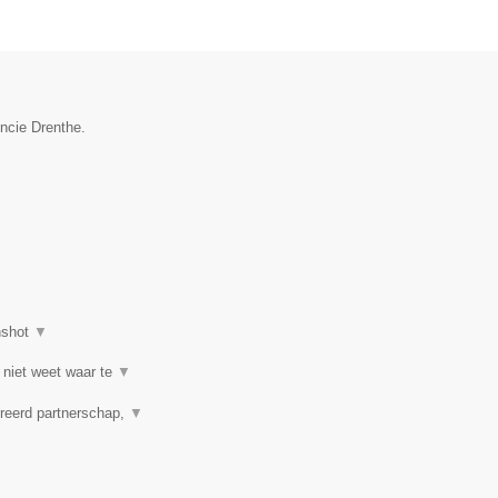
incie Drenthe.
nshot
▼
 niet weet waar te
▼
reerd partnerschap,
▼