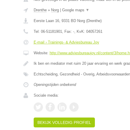
Drenthe
»
Norg
|
Google maps
▼
Eerste Laan 16
,
9331 BD
Norg
(
Drenthe
)
Tel:
06-51181901
, Fax:
-
, KvK:
04057261
E-mail › Trainings- & Adviesbureau Joy
Website:
http://www.adviesbureaujoy.nl/content/3/home.h
Ik ben en mediator met ruim 20 jaar ervaring en werk g
Echtscheiding, Gezondheid - Overig, Arbeidsvoorwaar
Openingstijden onbekend
Sociale media:
BEKIJK VOLLEDIG PROFIEL