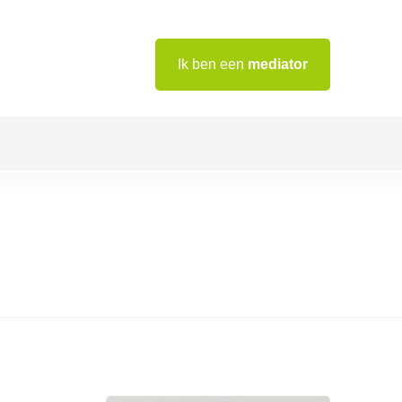
Ik ben een
mediator