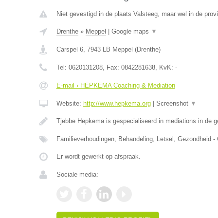
Niet gevestigd in de plaats Valsteeg, maar wel in de prov
Drenthe
»
Meppel
|
Google maps
▼
Carspel 6
,
7943 LB
Meppel
(
Drenthe
)
Tel:
0620131208
, Fax:
0842281638
, KvK:
-
E-mail › HEPKEMA Coaching & Mediation
Website:
http://www.hepkema.org
|
Screenshot
▼
Tjebbe Hepkema is gespecialiseerd in mediations in de 
Familieverhoudingen, Behandeling, Letsel, Gezondheid -
Er wordt gewerkt op afspraak.
Sociale media: