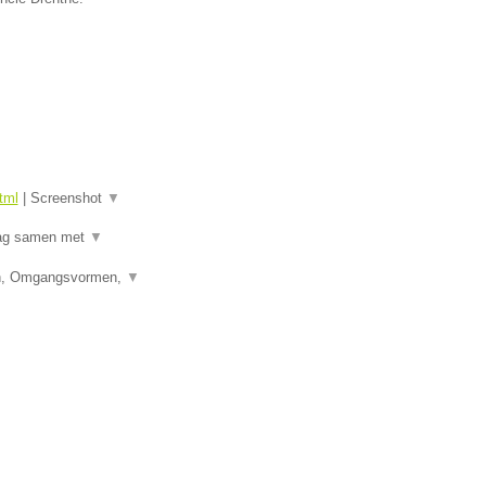
tml
|
Screenshot
▼
raag samen met
▼
den, Omgangsvormen,
▼