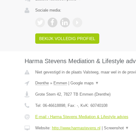
Sociale media:
BEKIJK VOLLEDIG PROFIEL
Harma Stevens Mediation & Lifestyle adv
Niet gevestigd in de plaats Valsteeg, maar wel in de prov
Drenthe
»
Emmen
|
Google maps
▼
Grote Stern 42
,
7827 TB
Emmen
(
Drenthe
)
Tel:
06-46618898
, Fax:
-
, KvK:
60740108
E-mail › Harma Stevens Mediation & Lifestyle advies
Website:
http://www.harmastevens.nl
|
Screenshot
▼