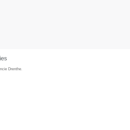
ies
incie Drenthe.