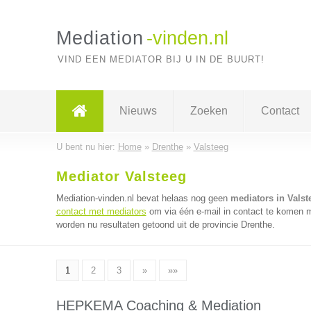
Mediation
-vinden.nl
VIND EEN MEDIATOR BIJ U IN DE BUURT!
Nieuws
Zoeken
Contact
U bent nu hier:
Home
»
Drenthe
»
Valsteeg
Mediator Valsteeg
Mediation-vinden.nl bevat helaas nog geen
mediators in Valst
contact met mediators
om via één e-mail in contact te komen m
worden nu resultaten getoond uit de provincie Drenthe.
1
2
3
»
»»
HEPKEMA Coaching & Mediation