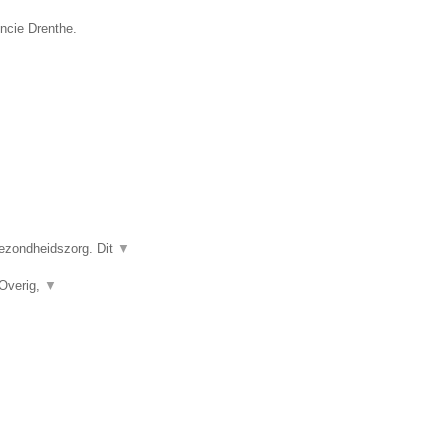
incie Drenthe.
gezondheidszorg. Dit
▼
 Overig,
▼