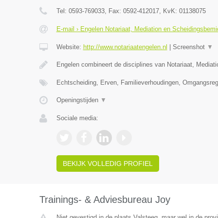
Tel:
0593-769033
, Fax:
0592-412017
, KvK:
01138075
E-mail › Engelen Notariaat, Mediation en Scheidingsbemi
Website:
http://www.notariaatengelen.nl
|
Screenshot
▼
Engelen combineert de disciplines van Notariaat, Mediat
Echtscheiding, Erven, Familieverhoudingen, Omgangsreg
Openingstijden
▼
Sociale media:
BEKIJK VOLLEDIG PROFIEL
Trainings- & Adviesbureau Joy
Niet gevestigd in de plaats Valsteeg, maar wel in de prov