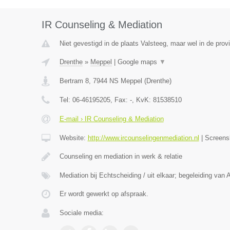
IR Counseling & Mediation
Niet gevestigd in de plaats Valsteeg, maar wel in de prov
Drenthe
»
Meppel
|
Google maps
▼
Bertram 8
,
7944 NS
Meppel
(
Drenthe
)
Tel:
06-46195205
, Fax:
-
, KvK:
81538510
E-mail › IR Counseling & Mediation
Website:
http://www.ircounselingenmediation.nl
|
Screens
Counseling en mediation in werk & relatie
Mediation bij Echtscheiding / uit elkaar; begeleiding van 
Er wordt gewerkt op afspraak.
Sociale media: