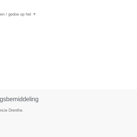
den / gedoe op het
▼
ngsbemiddeling
incie Drenthe.