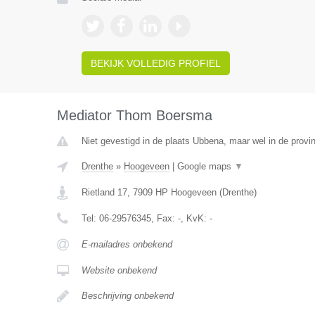
BEKIJK VOLLEDIG PROFIEL
Mediator Thom Boersma
Niet gevestigd in de plaats Ubbena, maar wel in de provi
Drenthe
»
Hoogeveen
|
Google maps
▼
Rietland 17
,
7909 HP
Hoogeveen
(
Drenthe
)
Tel:
06-29576345
, Fax:
-
, KvK:
-
E-mailadres onbekend
Website onbekend
Beschrijving onbekend