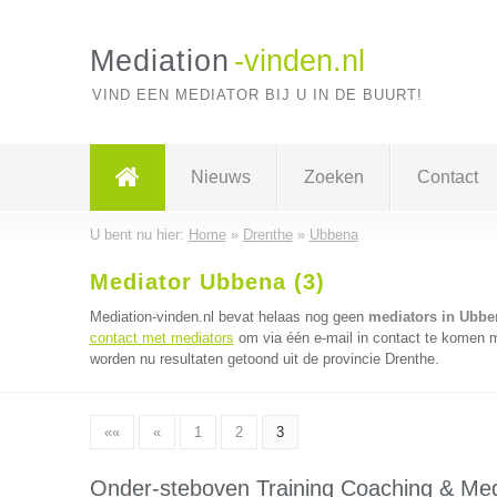
Mediation
-vinden.nl
VIND EEN MEDIATOR BIJ U IN DE BUURT!
Nieuws
Zoeken
Contact
U bent nu hier:
Home
»
Drenthe
»
Ubbena
Mediator Ubbena (3)
Mediation-vinden.nl bevat helaas nog geen
mediators in Ubbe
contact met mediators
om via één e-mail in contact te komen m
worden nu resultaten getoond uit de provincie Drenthe.
««
«
1
2
3
Onder-steboven Training Coaching & Med