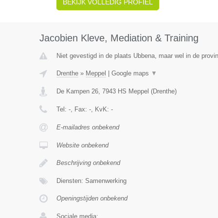
BEKIJK VOLLEDIG PROFIEL
Jacobien Kleve, Mediation & Training
Niet gevestigd in de plaats Ubbena, maar wel in de provi
Drenthe
»
Meppel
|
Google maps
▼
De Kampen 26
,
7943 HS
Meppel
(
Drenthe
)
Tel:
-
, Fax:
-
, KvK:
-
E-mailadres onbekend
Website onbekend
Beschrijving onbekend
Diensten: Samenwerking
Openingstijden onbekend
Sociale media: