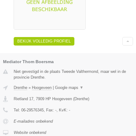
BEKIJK VOLLEDIG PROFIEL
Mediator Thom Boersma
Niet gevestigd in de plaats Tweede Valthermond, maar wel in de
provincie Drenthe.
Drenthe
»
Hoogeveen
|
Google maps
▼
Rietland 17
,
7909 HP
Hoogeveen
(
Drenthe
)
Tel:
06-29576345
, Fax:
-
, KvK:
-
E-mailadres onbekend
Website onbekend