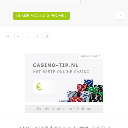
BEKIJK VOLLEDIG PROFIEL
««
«
1
2
3
Uw advertentie hier? Mail ons
Ik kwam, ik zocht, ik vond - Julius Caesar / 47 v.Chr. ;)