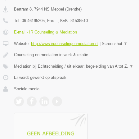
Bertram 8
,
7944 NS
Meppel
(
Drenthe
)
Tel:
06-46195205
, Fax:
-
, KvK:
81538510
E-mail › IR Counseling & Mediation
Website:
http://www.ircounselingenmediation.nl
|
Screenshot
▼
Counseling en mediation in werk & relatie
Mediation bij Echtscheiding / uit elkaar; begeleiding van A tot Z,
▼
Er wordt gewerkt op afspraak.
Sociale media: