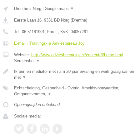
Drenthe
»
Norg
|
Google maps
▼
Eerste Laan 16
,
9331 BD
Norg
(
Drenthe
)
Tel:
06-51181901
, Fax:
-
, KvK:
04057261
E-mail › Trainings- & Adviesbureau Joy
Website:
http://www.adviesbureaujoy.nl/content/3/home.html
|
Screenshot
▼
Ik ben en mediator met ruim 20 jaar ervaring en werk graag samen
met
▼
Echtscheiding, Gezondheid - Overig, Arbeidsvoorwaarden,
Omgangsvormen,
▼
Openingstijden onbekend
Sociale media: