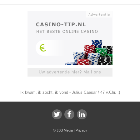
Uw advertentie hier? Mail ons
Ik kwam, ik zocht, ik vond - Julius Caesar / 47 v.Chr. ;)
©
JBB Media
|
Privacy