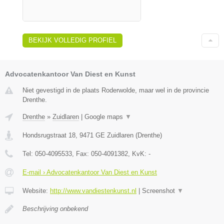
BEKIJK VOLLEDIG PROFIEL
Advocatenkantoor Van Diest en Kunst
Niet gevestigd in de plaats Roderwolde, maar wel in de provincie
Drenthe.
Drenthe
»
Zuidlaren
|
Google maps
▼
Hondsrugstraat 18
,
9471 GE
Zuidlaren
(
Drenthe
)
Tel:
050-4095533
, Fax:
050-4091382
, KvK:
-
E-mail › Advocatenkantoor Van Diest en Kunst
Website:
http://www.vandiestenkunst.nl
|
Screenshot
▼
Beschrijving onbekend