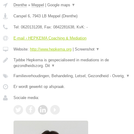
Drenthe
»
Meppel
|
Google maps
▼
Carspel 6
,
7943 LB
Meppel
(
Drenthe
)
Tel:
0620131208
, Fax:
0842281638
, KvK:
-
E-mail › HEPKEMA Coaching & Mediation
Website:
http://www.hepkema.org
|
Screenshot
▼
Tjebbe Hepkema is gespecialiseerd in mediations in de
gezondheidszorg. Dit
▼
Familieverhoudingen, Behandeling, Letsel, Gezondheid - Overig,
▼
Er wordt gewerkt op afspraak.
Sociale media: