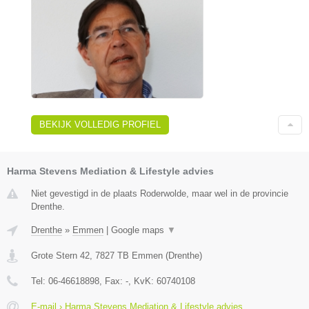
BEKIJK VOLLEDIG PROFIEL
Harma Stevens Mediation & Lifestyle advies
Niet gevestigd in de plaats Roderwolde, maar wel in de provincie
Drenthe.
Drenthe
»
Emmen
|
Google maps
▼
Grote Stern 42
,
7827 TB
Emmen
(
Drenthe
)
Tel:
06-46618898
, Fax:
-
, KvK:
60740108
E-mail › Harma Stevens Mediation & Lifestyle advies