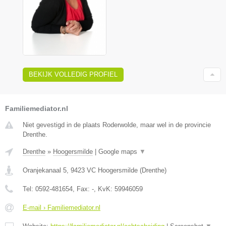
BEKIJK VOLLEDIG PROFIEL
Familiemediator.nl
Niet gevestigd in de plaats Roderwolde, maar wel in de provincie
Drenthe.
Drenthe
»
Hoogersmilde
|
Google maps
▼
Oranjekanaal 5
,
9423 VC
Hoogersmilde
(
Drenthe
)
Tel:
0592-481654
, Fax:
-
, KvK:
59946059
E-mail › Familiemediator.nl