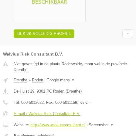
BEKIJK VOLLEDIG PROFIEL
Walvius Risk Consultant B.V.
Niet gevestigd in de plaats Roderwolde, maar wel in de provincie
Drenthe.
Drenthe
»
Roden
|
Google maps
▼
De Hulst 29
,
9301 PC
Roden
(
Drenthe
)
Tel:
050-5012622
, Fax:
050-5011159
, KvK:
-
E-mail › Walvius Risk Consultant B.V.
Website:
http://www.walviusconsultant.nl
|
Screenshot
▼
Beschrijving onbekend