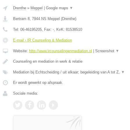
Drenthe
»
Meppel
|
Google maps
▼
Bertram 8
,
7944 NS
Meppel
(
Drenthe
)
Tel:
06-46195205
, Fax:
-
, KvK:
81538510
E-mail › IR Counseling & Mediation
Website:
http://www.ircounselingenmediation.nl
|
Screenshot
▼
Counseling en mediation in werk & relatie
Mediation bij Echtscheiding / uit elkaar; begeleiding van A tot Z,
▼
Er wordt gewerkt op afspraak.
Sociale media: