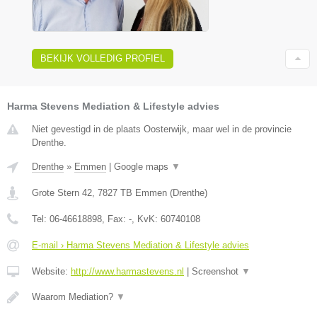
BEKIJK VOLLEDIG PROFIEL
Harma Stevens Mediation & Lifestyle advies
Niet gevestigd in de plaats Oosterwijk, maar wel in de provincie
Drenthe.
Drenthe
»
Emmen
|
Google maps
▼
Grote Stern 42
,
7827 TB
Emmen
(
Drenthe
)
Tel:
06-46618898
, Fax:
-
, KvK:
60740108
E-mail › Harma Stevens Mediation & Lifestyle advies
Website:
http://www.harmastevens.nl
|
Screenshot
▼
Waarom Mediation?
▼