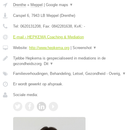
Drenthe
»
Meppel
|
Google maps
▼
Carspel 6
,
7943 LB
Meppel
(
Drenthe
)
Tel:
0620131208
, Fax:
0842281638
, KvK:
-
E-mail › HEPKEMA Coaching & Mediation
Website:
http://www.hepkema.org
|
Screenshot
▼
Tjebbe Hepkema is gespecialiseerd in mediations in de
gezondheidszorg. Dit
▼
Familieverhoudingen, Behandeling, Letsel, Gezondheid - Overig,
▼
Er wordt gewerkt op afspraak.
Sociale media: