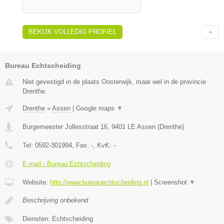
BEKIJK VOLLEDIG PROFIEL
Bureau Echtscheiding
Niet gevestigd in de plaats Oosterwijk, maar wel in de provincie
Drenthe.
Drenthe
»
Assen
|
Google maps
▼
Burgemeester Jollesstraat 16
,
9401 LE
Assen
(
Drenthe
)
Tel:
0592-301994
, Fax:
-
, KvK:
-
E-mail › Bureau Echtscheiding
Website:
http://www.bureauechtscheiding.nl
|
Screenshot
▼
Beschrijving onbekend
Diensten: Echtscheiding