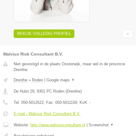
BEKIJK VOLLEDIG PROFIEL
Walvius Risk Consultant B.V.
Niet gevestigd in de plaats Oosterwijk, maar wel in de provincie
Drenthe.
Drenthe
»
Roden
|
Google maps
▼
De Hulst 29
,
9301 PC
Roden
(
Drenthe
)
Tel:
050-5012622
, Fax:
050-5011159
, KvK:
-
E-mail › Walvius Risk Consultant B.V.
Website:
http://www.walviusconsultant.nl
|
Screenshot
▼
Beschrijving onbekend