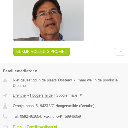
BEKIJK VOLLEDIG PROFIEL
Familiemediator.nl
Niet gevestigd in de plaats Oosterwijk, maar wel in de provincie
Drenthe.
Drenthe
»
Hoogersmilde
|
Google maps
▼
Oranjekanaal 5
,
9423 VC
Hoogersmilde
(
Drenthe
)
Tel:
0592-481654
, Fax:
-
, KvK:
59946059
E-mail › Familiemediator.nl