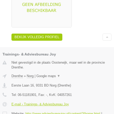
BEKIJK VOLLEDIG PROFIEL
Trainings- & Adviesbureau Joy
Niet gevestigd in de plaats Oosterwijk, maar wel in de provincie
Drenthe.
Drenthe
»
Norg
|
Google maps
▼
Eerste Laan 16
,
9331 BD
Norg
(
Drenthe
)
Tel:
06-51181901
, Fax:
-
, KvK:
04057261
E-mail › Trainings- & Adviesbureau Joy
Website:
http://www.adviesbureaujoy.nl/content/3/home.html
|