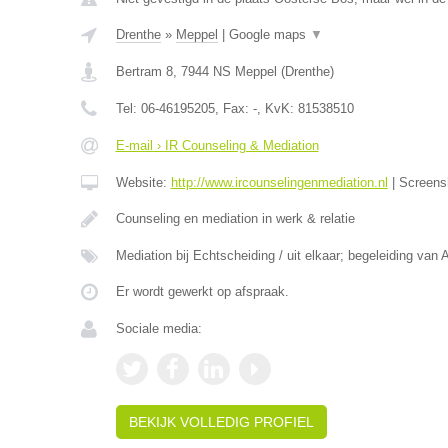
Drenthe
»
Meppel
|
Google maps
▼
Bertram 8
,
7944 NS
Meppel
(
Drenthe
)
Tel:
06-46195205
, Fax:
-
, KvK:
81538510
E-mail › IR Counseling & Mediation
Website:
http://www.ircounselingenmediation.nl
|
Screens
Counseling en mediation in werk & relatie
Mediation bij Echtscheiding / uit elkaar; begeleiding van 
Er wordt gewerkt op afspraak.
Sociale media:
BEKIJK VOLLEDIG PROFIEL