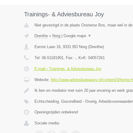
Trainings- & Adviesbureau Joy
Niet gevestigd in de plaats Oosterse Bos, maar wel in de
Drenthe
»
Norg
|
Google maps
▼
Eerste Laan 16
,
9331 BD
Norg
(
Drenthe
)
Tel:
06-51181901
, Fax:
-
, KvK:
04057261
E-mail › Trainings- & Adviesbureau Joy
Website:
http://www.adviesbureaujoy.nl/content/3/home.h
Ik ben en mediator met ruim 20 jaar ervaring en werk g
Echtscheiding, Gezondheid - Overig, Arbeidsvoorwaar
Openingstijden onbekend
Sociale media: