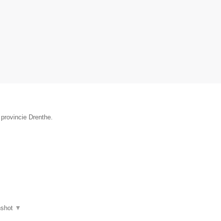
 provincie Drenthe.
nshot
▼