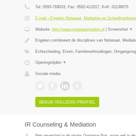
Tel:
0593-769033
, Fax:
0592-412017
, KvK:
01138075
E-mail › Engelen Notariaat, Mediation en Scheidingsbemi
Website:
http://www.notariaatengelen.nl
|
Screenshot
▼
Engelen combineert de disciplines van Notariaat, Mediat
Echtscheiding, Erven, Familieverhoudingen, Omgangsreg
Openingstijden
▼
Sociale media:
BEKIJK VOLLEDIG PROFIEL
IR Counseling & Mediation
Niet gevestigd in de plaats Oosterse Bos, maar wel in de