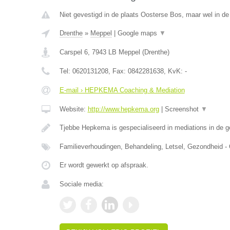
Niet gevestigd in de plaats Oosterse Bos, maar wel in de
Drenthe
»
Meppel
|
Google maps
▼
Carspel 6
,
7943 LB
Meppel
(
Drenthe
)
Tel:
0620131208
, Fax:
0842281638
, KvK:
-
E-mail › HEPKEMA Coaching & Mediation
Website:
http://www.hepkema.org
|
Screenshot
▼
Tjebbe Hepkema is gespecialiseerd in mediations in de 
Familieverhoudingen, Behandeling, Letsel, Gezondheid -
Er wordt gewerkt op afspraak.
Sociale media: