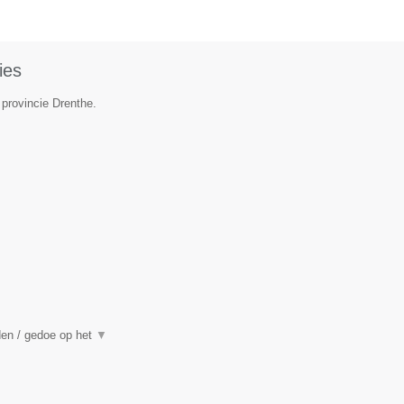
ies
 provincie Drenthe.
den / gedoe op het
▼