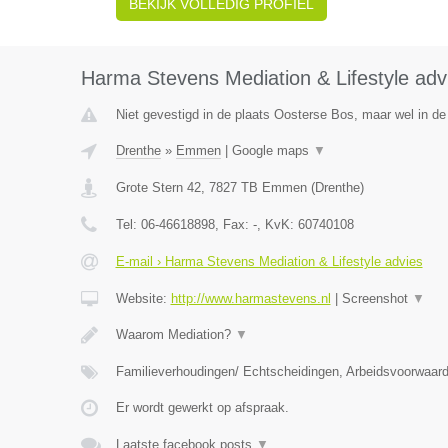
BEKIJK VOLLEDIG PROFIEL
Harma Stevens Mediation & Lifestyle adv
Niet gevestigd in de plaats Oosterse Bos, maar wel in de
Drenthe
»
Emmen
|
Google maps
▼
Grote Stern 42
,
7827 TB
Emmen
(
Drenthe
)
Tel:
06-46618898
, Fax:
-
, KvK:
60740108
E-mail › Harma Stevens Mediation & Lifestyle advies
Website:
http://www.harmastevens.nl
|
Screenshot
▼
Waarom Mediation?
▼
Familieverhoudingen/ Echtscheidingen, Arbeidsvoorwaar
Er wordt gewerkt op afspraak.
Laatste facebook posts
▼