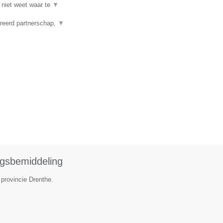
 niet weet waar te
▼
reerd partnerschap,
▼
ngsbemiddeling
 provincie Drenthe.