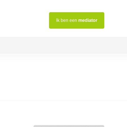
Ik ben een
mediator