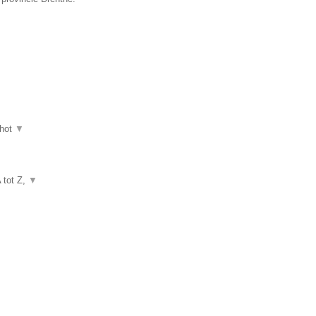
hot
▼
A tot Z,
▼