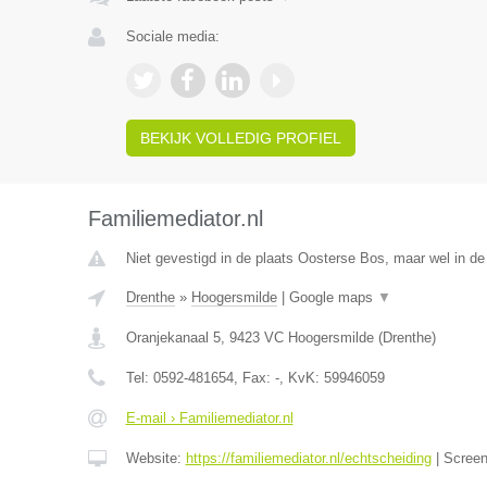
Sociale media:
BEKIJK VOLLEDIG PROFIEL
Familiemediator.nl
Niet gevestigd in de plaats Oosterse Bos, maar wel in de
Drenthe
»
Hoogersmilde
|
Google maps
▼
Oranjekanaal 5
,
9423 VC
Hoogersmilde
(
Drenthe
)
Tel:
0592-481654
, Fax:
-
, KvK:
59946059
E-mail › Familiemediator.nl
Website:
https://familiemediator.nl/echtscheiding
|
Scree