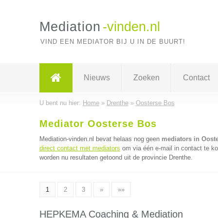
Mediation
-vinden.nl
VIND EEN MEDIATOR BIJ U IN DE BUURT!
Nieuws
Zoeken
Contact
U bent nu hier:
Home
»
Drenthe
»
Oosterse Bos
Mediator Oosterse Bos
Mediation-vinden.nl bevat helaas nog geen
mediators in Oost
direct contact met mediators
om via één e-mail in contact te k
worden nu resultaten getoond uit de provincie Drenthe.
1
2
3
»
»»
HEPKEMA Coaching & Mediation