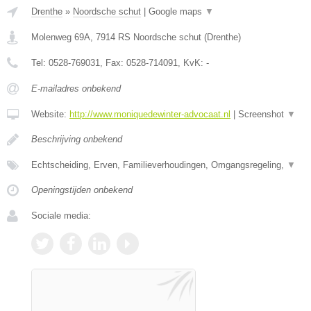
Drenthe
»
Noordsche schut
|
Google maps
▼
Molenweg 69A
,
7914 RS
Noordsche schut
(
Drenthe
)
Tel:
0528-769031
, Fax:
0528-714091
, KvK:
-
E-mailadres onbekend
Website:
http://www.moniquedewinter-advocaat.nl
|
Screenshot
▼
Beschrijving onbekend
Echtscheiding, Erven, Familieverhoudingen, Omgangsregeling,
▼
Openingstijden onbekend
Sociale media: