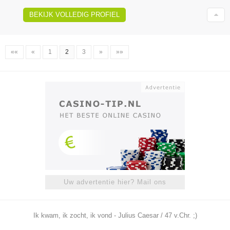
BEKIJK VOLLEDIG PROFIEL
««
«
1
2
3
»
»»
Uw advertentie hier? Mail ons
Ik kwam, ik zocht, ik vond - Julius Caesar / 47 v.Chr. ;)