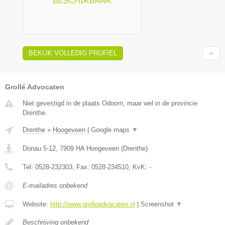
BEKIJK VOLLEDIG PROFIEL
Grollé Advocaten
Niet gevestigd in de plaats Odoorn, maar wel in de provincie
Drenthe.
Drenthe
»
Hoogeveen
|
Google maps
▼
Donau 5-12
,
7909 HA
Hoogeveen
(
Drenthe
)
Tel:
0528-232303
, Fax:
0528-234510
, KvK:
-
E-mailadres onbekend
Website:
http://www.grolleadvocaten.nl
|
Screenshot
▼
Beschrijving onbekend