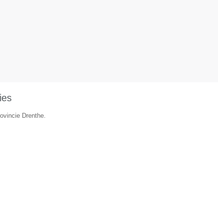
ies
rovincie Drenthe.