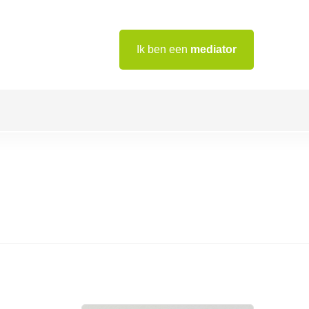
Ik ben een
mediator