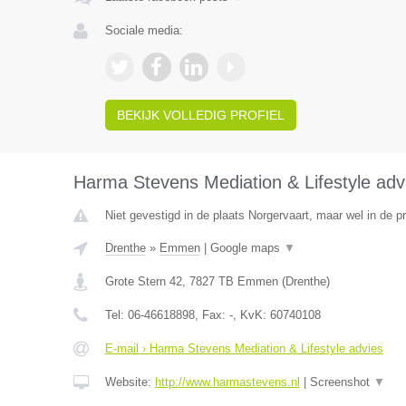
Sociale media:
BEKIJK VOLLEDIG PROFIEL
Harma Stevens Mediation & Lifestyle adv
Niet gevestigd in de plaats Norgervaart, maar wel in de p
Drenthe
»
Emmen
|
Google maps
▼
Grote Stern 42
,
7827 TB
Emmen
(
Drenthe
)
Tel:
06-46618898
, Fax:
-
, KvK:
60740108
E-mail › Harma Stevens Mediation & Lifestyle advies
Website:
http://www.harmastevens.nl
|
Screenshot
▼