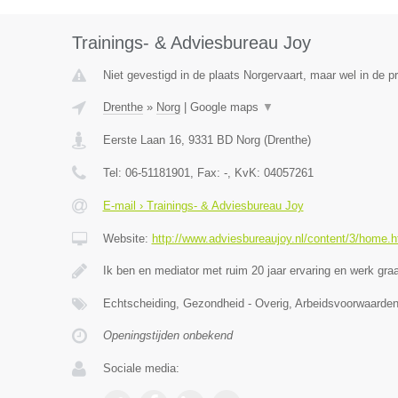
Trainings- & Adviesbureau Joy
Niet gevestigd in de plaats Norgervaart, maar wel in de p
Drenthe
»
Norg
|
Google maps
▼
Eerste Laan 16
,
9331 BD
Norg
(
Drenthe
)
Tel:
06-51181901
, Fax:
-
, KvK:
04057261
E-mail › Trainings- & Adviesbureau Joy
Website:
http://www.adviesbureaujoy.nl/content/3/home.h
Ik ben en mediator met ruim 20 jaar ervaring en werk g
Echtscheiding, Gezondheid - Overig, Arbeidsvoorwaar
Openingstijden onbekend
Sociale media: