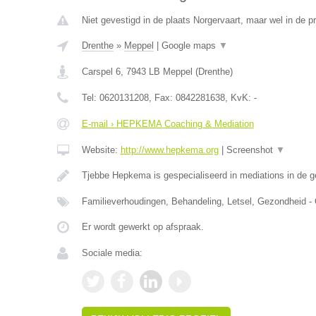
Niet gevestigd in de plaats Norgervaart, maar wel in de p
Drenthe
»
Meppel
|
Google maps
▼
Carspel 6
,
7943 LB
Meppel
(
Drenthe
)
Tel:
0620131208
, Fax:
0842281638
, KvK:
-
E-mail › HEPKEMA Coaching & Mediation
Website:
http://www.hepkema.org
|
Screenshot
▼
Tjebbe Hepkema is gespecialiseerd in mediations in de 
Familieverhoudingen, Behandeling, Letsel, Gezondheid -
Er wordt gewerkt op afspraak.
Sociale media: