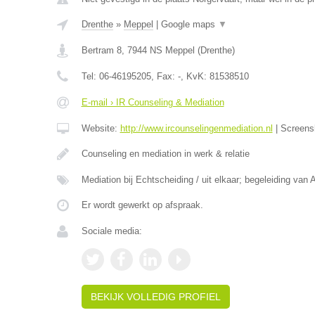
Drenthe
»
Meppel
|
Google maps
▼
Bertram 8
,
7944 NS
Meppel
(
Drenthe
)
Tel:
06-46195205
, Fax:
-
, KvK:
81538510
E-mail › IR Counseling & Mediation
Website:
http://www.ircounselingenmediation.nl
|
Screens
Counseling en mediation in werk & relatie
Mediation bij Echtscheiding / uit elkaar; begeleiding van 
Er wordt gewerkt op afspraak.
Sociale media:
BEKIJK VOLLEDIG PROFIEL