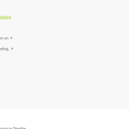
ddeling
ion en
▼
eling,
▼
rovincie Drenthe.