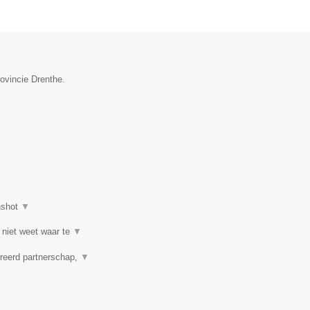
rovincie Drenthe.
nshot
▼
 niet weet waar te
▼
reerd partnerschap,
▼