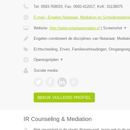
Tel:
0593-769033
, Fax:
0592-412017
, KvK:
01138075
E-mail › Engelen Notariaat, Mediation en Scheidingsbemi
Website:
http://www.notariaatengelen.nl
|
Screenshot
▼
Engelen combineert de disciplines van Notariaat, Mediat
Echtscheiding, Erven, Familieverhoudingen, Omgangsreg
Openingstijden
▼
Sociale media:
BEKIJK VOLLEDIG PROFIEL
IR Counseling & Mediation
Niet gevestigd in de plaats Norgervaart, maar wel in de p