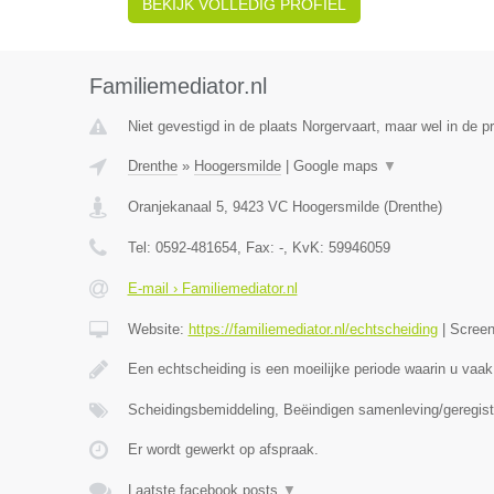
BEKIJK VOLLEDIG PROFIEL
Familiemediator.nl
Niet gevestigd in de plaats Norgervaart, maar wel in de p
Drenthe
»
Hoogersmilde
|
Google maps
▼
Oranjekanaal 5
,
9423 VC
Hoogersmilde
(
Drenthe
)
Tel:
0592-481654
, Fax:
-
, KvK:
59946059
E-mail › Familiemediator.nl
Website:
https://familiemediator.nl/echtscheiding
|
Scree
Een echtscheiding is een moeilijke periode waarin u vaak
Scheidingsbemiddeling, Beëindigen samenleving/geregist
Er wordt gewerkt op afspraak.
Laatste facebook posts
▼