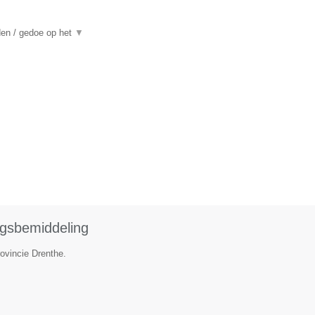
den / gedoe op het
▼
ngsbemiddeling
rovincie Drenthe.