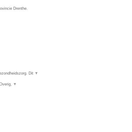
rovincie Drenthe.
gezondheidszorg. Dit
▼
 Overig,
▼