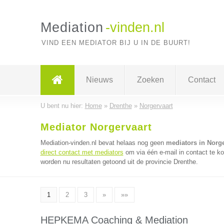
Mediation
-vinden.nl
VIND EEN MEDIATOR BIJ U IN DE BUURT!
Nieuws
Zoeken
Contact
U bent nu hier:
Home
»
Drenthe
»
Norgervaart
Mediator Norgervaart
Mediation-vinden.nl bevat helaas nog geen
mediators in Norge
direct contact met mediators
om via één e-mail in contact te k
worden nu resultaten getoond uit de provincie Drenthe.
1
2
3
»
»»
HEPKEMA Coaching & Mediation