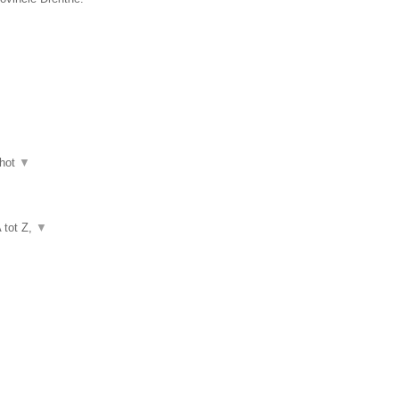
hot
▼
A tot Z,
▼