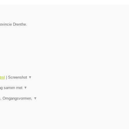
rovincie Drenthe.
tml
|
Screenshot
▼
raag samen met
▼
den, Omgangsvormen,
▼