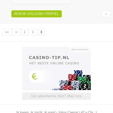
BEKIJK VOLLEDIG PROFIEL
««
«
1
2
3
Uw advertentie hier? Mail ons
Ik kwam, ik zocht, ik vond - Julius Caesar / 47 v.Chr. ;)