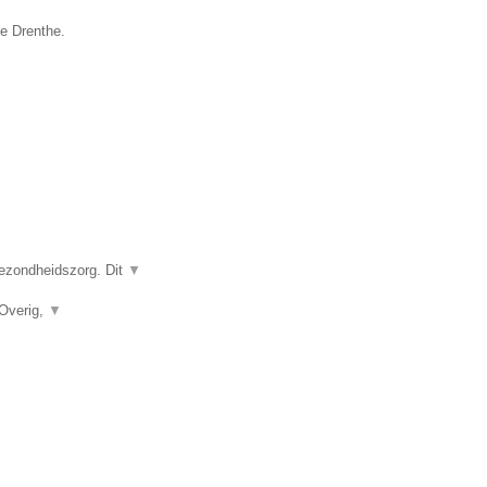
ie Drenthe.
gezondheidszorg. Dit
▼
 Overig,
▼