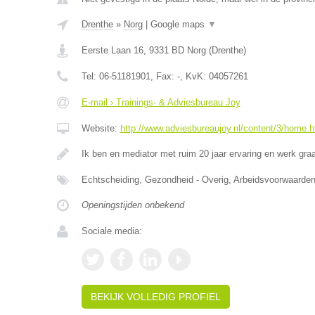
Drenthe
»
Norg
|
Google maps
▼
Eerste Laan 16
,
9331 BD
Norg
(
Drenthe
)
Tel:
06-51181901
, Fax:
-
, KvK:
04057261
E-mail › Trainings- & Adviesbureau Joy
Website:
http://www.adviesbureaujoy.nl/content/3/home.h
Ik ben en mediator met ruim 20 jaar ervaring en werk g
Echtscheiding, Gezondheid - Overig, Arbeidsvoorwaar
Openingstijden onbekend
Sociale media:
BEKIJK VOLLEDIG PROFIEL