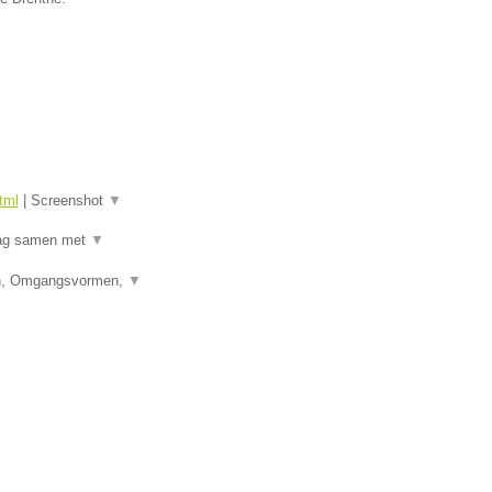
tml
|
Screenshot
▼
raag samen met
▼
den, Omgangsvormen,
▼