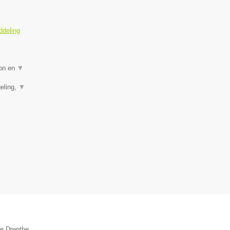
ddeling
ion en
▼
eling,
▼
ie Drenthe.