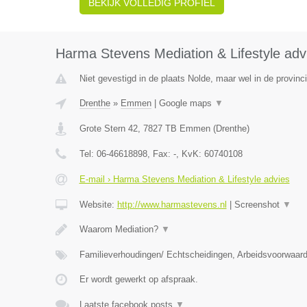
BEKIJK VOLLEDIG PROFIEL
Harma Stevens Mediation & Lifestyle adv
Niet gevestigd in de plaats Nolde, maar wel in de provinc
Drenthe
»
Emmen
|
Google maps
▼
Grote Stern 42
,
7827 TB
Emmen
(
Drenthe
)
Tel:
06-46618898
, Fax:
-
, KvK:
60740108
E-mail › Harma Stevens Mediation & Lifestyle advies
Website:
http://www.harmastevens.nl
|
Screenshot
▼
Waarom Mediation?
▼
Familieverhoudingen/ Echtscheidingen, Arbeidsvoorwaar
Er wordt gewerkt op afspraak.
Laatste facebook posts
▼