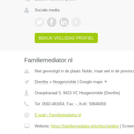
Sociale media:
BEKIJK VOLLEDIG PROFIEL
Familiemediator.nl
Niet gevestigd in de plaats Nolde, maar wel in de provinc
Drenthe
»
Hoogersmilde
|
Google maps
▼
Oranjekanaal 5
,
9423 VC
Hoogersmilde
(
Drenthe
)
Tel:
0592-481654
, Fax:
-
, KvK:
59946059
E-mail › Familiemediator.nl
Website:
https://familiemediator.nl/echtscheiding
|
Scree