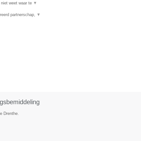
 niet weet waar te
▼
reerd partnerschap,
▼
ngsbemiddeling
ie Drenthe.