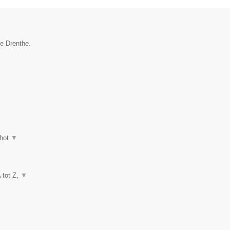
ie Drenthe.
hot
▼
A tot Z,
▼