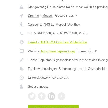
Niet gevestigd in de plaats Nolde, maar wel in de provinc
Drenthe
»
Meppel
|
Google maps
▼
Carspel 6
,
7943 LB
Meppel
(
Drenthe
)
Tel:
0620131208
, Fax:
0842281638
, KvK:
-
E-mail › HEPKEMA Coaching & Mediation
Website:
http://www.hepkema.org
|
Screenshot
▼
Tjebbe Hepkema is gespecialiseerd in mediations in de 
Familieverhoudingen, Behandeling, Letsel, Gezondheid -
Er wordt gewerkt op afspraak.
Sociale media: