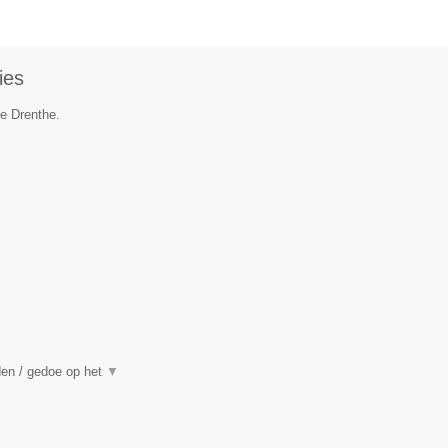
ies
ie Drenthe.
den / gedoe op het
▼