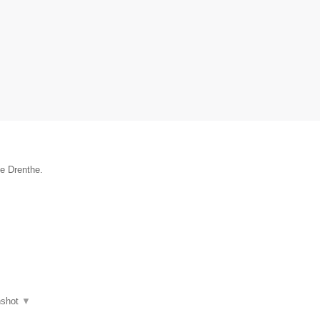
ie Drenthe.
nshot
▼