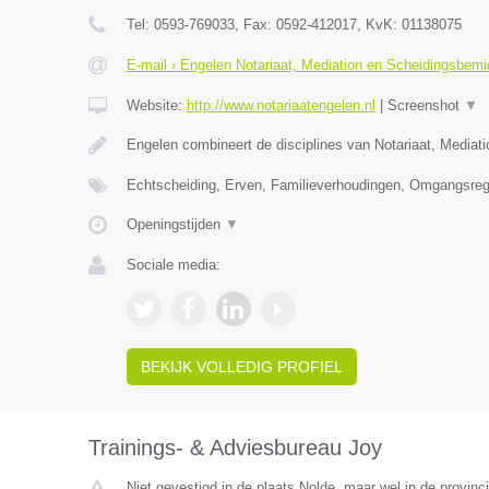
Tel:
0593-769033
, Fax:
0592-412017
, KvK:
01138075
E-mail › Engelen Notariaat, Mediation en Scheidingsbemi
Website:
http://www.notariaatengelen.nl
|
Screenshot
▼
Engelen combineert de disciplines van Notariaat, Mediat
Echtscheiding, Erven, Familieverhoudingen, Omgangsreg
Openingstijden
▼
Sociale media:
BEKIJK VOLLEDIG PROFIEL
Trainings- & Adviesbureau Joy
Niet gevestigd in de plaats Nolde, maar wel in de provinc