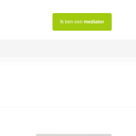
Ik ben een
mediator