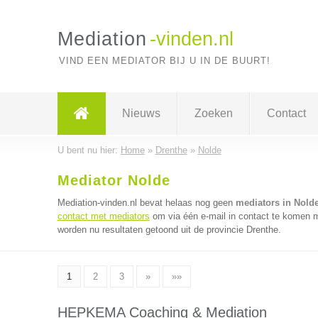
Mediation
-vinden.nl
VIND EEN MEDIATOR BIJ U IN DE BUURT!
Nieuws
Zoeken
Contact
U bent nu hier:
Home
»
Drenthe
»
Nolde
Mediator Nolde
Mediation-vinden.nl bevat helaas nog geen
mediators in Nold
contact met mediators
om via één e-mail in contact te komen m
worden nu resultaten getoond uit de provincie Drenthe.
1
2
3
»
»»
HEPKEMA Coaching & Mediation