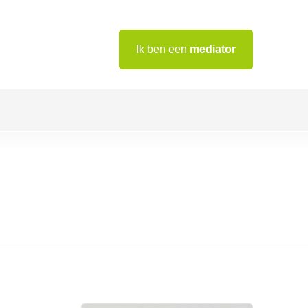
Ik ben een
mediator