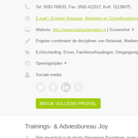
Tel:
0593-769033
, Fax:
0592-412017
, KvK:
01138075
E-mail › Engelen Notariaat, Mediation en Scheidingsbemi
Website:
http://www.notariaatengelen.nl
|
Screenshot
▼
Engelen combineert de disciplines van Notariaat, Mediat
Echtscheiding, Erven, Familieverhoudingen, Omgangsreg
Openingstijden
▼
Sociale media:
BEKIJK VOLLEDIG PROFIEL
Trainings- & Adviesbureau Joy
Niet gevestigd in de plaats Nijeveense Bovenboer, maar w