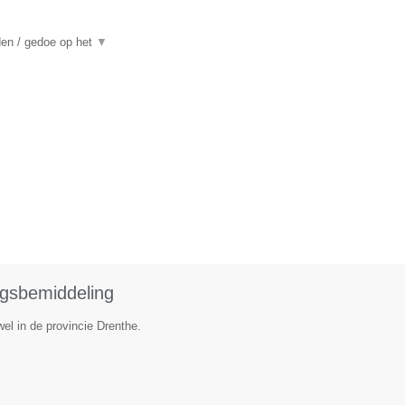
den / gedoe op het
▼
ngsbemiddeling
el in de provincie Drenthe.