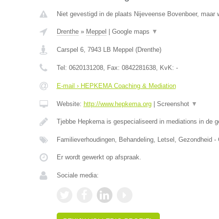
Niet gevestigd in de plaats Nijeveense Bovenboer, maar w
Drenthe
»
Meppel
|
Google maps
▼
Carspel 6
,
7943 LB
Meppel
(
Drenthe
)
Tel:
0620131208
, Fax:
0842281638
, KvK:
-
E-mail › HEPKEMA Coaching & Mediation
Website:
http://www.hepkema.org
|
Screenshot
▼
Tjebbe Hepkema is gespecialiseerd in mediations in de 
Familieverhoudingen, Behandeling, Letsel, Gezondheid -
Er wordt gewerkt op afspraak.
Sociale media: