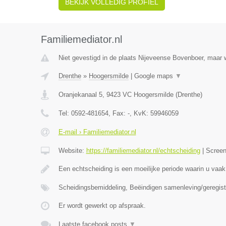
BEKIJK VOLLEDIG PROFIEL
Familiemediator.nl
Niet gevestigd in de plaats Nijeveense Bovenboer, maar w
Drenthe
»
Hoogersmilde
|
Google maps
▼
Oranjekanaal 5
,
9423 VC
Hoogersmilde
(
Drenthe
)
Tel:
0592-481654
, Fax:
-
, KvK:
59946059
E-mail › Familiemediator.nl
Website:
https://familiemediator.nl/echtscheiding
|
Scree
Een echtscheiding is een moeilijke periode waarin u vaak
Scheidingsbemiddeling, Beëindigen samenleving/geregist
Er wordt gewerkt op afspraak.
Laatste facebook posts
▼