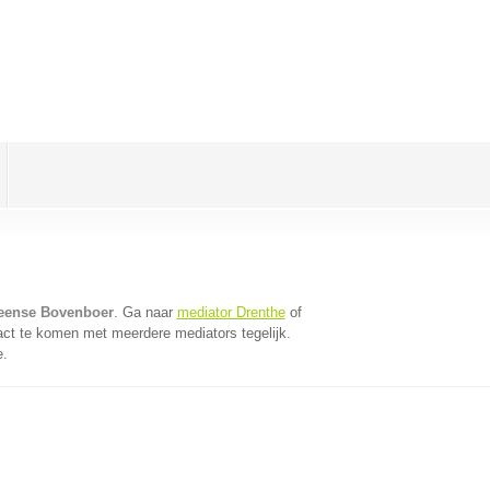
veense Bovenboer
. Ga naar
mediator Drenthe
of
act te komen met meerdere mediators tegelijk.
e.