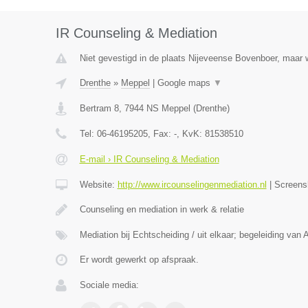
IR Counseling & Mediation
Niet gevestigd in de plaats Nijeveense Bovenboer, maar w
Drenthe
»
Meppel
|
Google maps
▼
Bertram 8
,
7944 NS
Meppel
(
Drenthe
)
Tel:
06-46195205
, Fax:
-
, KvK:
81538510
E-mail › IR Counseling & Mediation
Website:
http://www.ircounselingenmediation.nl
|
Screens
Counseling en mediation in werk & relatie
Mediation bij Echtscheiding / uit elkaar; begeleiding van 
Er wordt gewerkt op afspraak.
Sociale media: