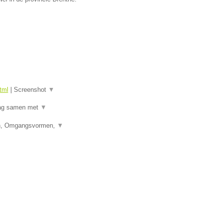
tml
|
Screenshot
▼
raag samen met
▼
den, Omgangsvormen,
▼