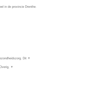
el in de provincie Drenthe.
gezondheidszorg. Dit
▼
 Overig,
▼