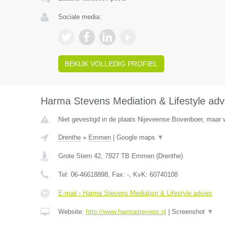
Sociale media:
BEKIJK VOLLEDIG PROFIEL
Harma Stevens Mediation & Lifestyle adv
Niet gevestigd in de plaats Nijeveense Bovenboer, maar w
Drenthe
»
Emmen
|
Google maps
▼
Grote Stern 42
,
7827 TB
Emmen
(
Drenthe
)
Tel:
06-46618898
, Fax:
-
, KvK:
60740108
E-mail › Harma Stevens Mediation & Lifestyle advies
Website:
http://www.harmastevens.nl
|
Screenshot
▼