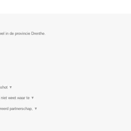
el in de provincie Drenthe.
nshot
▼
 niet weet waar te
▼
reerd partnerschap,
▼