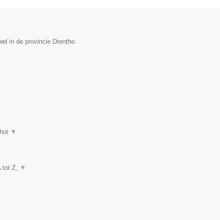
el in de provincie Drenthe.
hot
▼
A tot Z,
▼