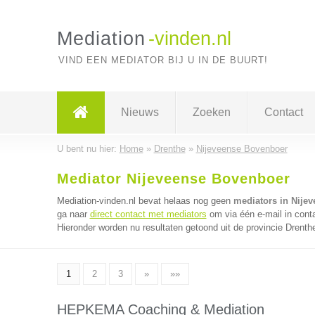
Mediation
-vinden.nl
VIND EEN MEDIATOR BIJ U IN DE BUURT!
Nieuws
Zoeken
Contact
U bent nu hier:
Home
»
Drenthe
»
Nijeveense Bovenboer
Mediator Nijeveense Bovenboer
Mediation-vinden.nl bevat helaas nog geen
mediators in Nije
ga naar
direct contact met mediators
om via één e-mail in cont
Hieronder worden nu resultaten getoond uit de provincie Drenth
1
2
3
»
»»
HEPKEMA Coaching & Mediation