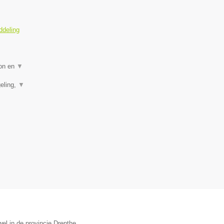
ddeling
ion en
▼
eling,
▼
el in de provincie Drenthe.