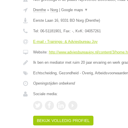
Drenthe
»
Norg
|
Google maps
▼
Eerste Laan 16
,
9331 BD
Norg
(
Drenthe
)
Tel:
06-51181901
, Fax:
-
, KvK:
04057261
E-mail › Trainings- & Adviesbureau Joy
Website:
http://www.adviesbureaujoy.nl/content/3/home.h
Ik ben en mediator met ruim 20 jaar ervaring en werk g
Echtscheiding, Gezondheid - Overig, Arbeidsvoorwaar
Openingstijden onbekend
Sociale media:
BEKIJK VOLLEDIG PROFIEL