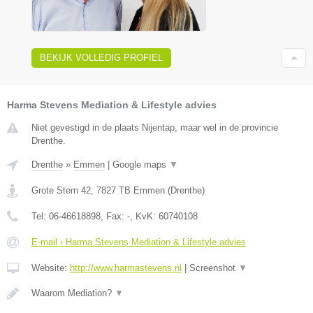
BEKIJK VOLLEDIG PROFIEL
Harma Stevens Mediation & Lifestyle advies
Niet gevestigd in de plaats Nijentap, maar wel in de provincie
Drenthe.
Drenthe
»
Emmen
|
Google maps
▼
Grote Stern 42
,
7827 TB
Emmen
(
Drenthe
)
Tel:
06-46618898
, Fax:
-
, KvK:
60740108
E-mail › Harma Stevens Mediation & Lifestyle advies
Website:
http://www.harmastevens.nl
|
Screenshot
▼
Waarom Mediation?
▼