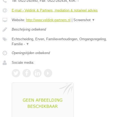
Tel:
0522-292950
, Fax:
0522-282434
, KvK:
-
E-mail › Veldink & Partners, mediation & notarieel advies
Website:
http://www.veldink-partners.nl
|
Screenshot
▼
Beschrijving onbekend
Echtscheiding, Erven, Familieverhoudingen, Omgangsregeling,
Familie -
▼
Openingstijden onbekend
Sociale media: