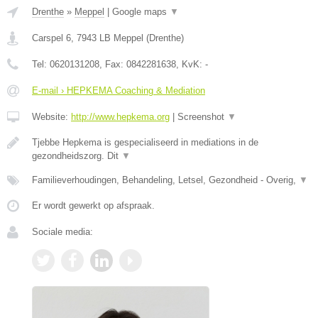
Drenthe
»
Meppel
|
Google maps
▼
Carspel 6
,
7943 LB
Meppel
(
Drenthe
)
Tel:
0620131208
, Fax:
0842281638
, KvK:
-
E-mail › HEPKEMA Coaching & Mediation
Website:
http://www.hepkema.org
|
Screenshot
▼
Tjebbe Hepkema is gespecialiseerd in mediations in de
gezondheidszorg. Dit
▼
Familieverhoudingen, Behandeling, Letsel, Gezondheid - Overig,
▼
Er wordt gewerkt op afspraak.
Sociale media: