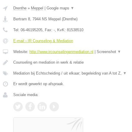
Drenthe
»
Meppel
|
Google maps
▼
Bertram 8
,
7944 NS
Meppel
(
Drenthe
)
Tel:
06-46195205
, Fax:
-
, KvK:
81538510
E-mail › IR Counseling & Mediation
Website:
http://www.ircounselingenmediation.nl
|
Screenshot
▼
Counseling en mediation in werk & relatie
Mediation bij Echtscheiding / uit elkaar; begeleiding van A tot Z,
▼
Er wordt gewerkt op afspraak.
Sociale media: