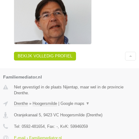
BEKIJK VOLLEDIG PROFIEL
Familiemediator.nl
Niet gevestigd in de plaats Nijentap, maar wel in de provincie
Drenthe.
Drenthe
»
Hoogersmilde
|
Google maps
▼
Oranjekanaal 5
,
9423 VC
Hoogersmilde
(
Drenthe
)
Tel:
0592-481654
, Fax:
-
, KvK:
59946059
E-mail › Familiemediator.nl