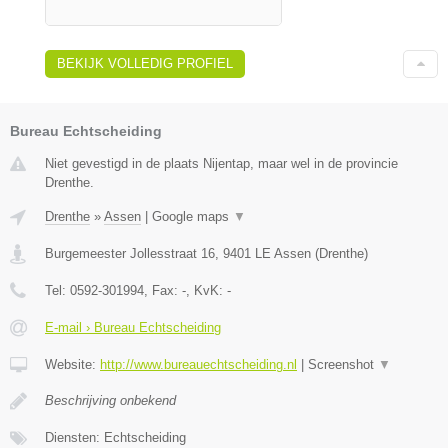
BEKIJK VOLLEDIG PROFIEL
Bureau Echtscheiding
Niet gevestigd in de plaats Nijentap, maar wel in de provincie
Drenthe.
Drenthe
»
Assen
|
Google maps
▼
Burgemeester Jollesstraat 16
,
9401 LE
Assen
(
Drenthe
)
Tel:
0592-301994
, Fax:
-
, KvK:
-
E-mail › Bureau Echtscheiding
Website:
http://www.bureauechtscheiding.nl
|
Screenshot
▼
Beschrijving onbekend
Diensten: Echtscheiding