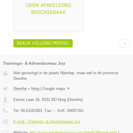
BEKIJK VOLLEDIG PROFIEL
Trainings- & Adviesbureau Joy
Niet gevestigd in de plaats Nijentap, maar wel in de provincie
Drenthe.
Drenthe
»
Norg
|
Google maps
▼
Eerste Laan 16
,
9331 BD
Norg
(
Drenthe
)
Tel:
06-51181901
, Fax:
-
, KvK:
04057261
E-mail › Trainings- & Adviesbureau Joy
Website:
http://www.adviesbureaujoy.nl/content/3/home.html
|