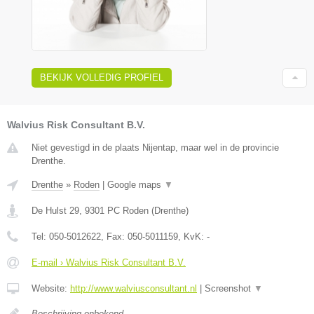
BEKIJK VOLLEDIG PROFIEL
Walvius Risk Consultant B.V.
Niet gevestigd in de plaats Nijentap, maar wel in de provincie
Drenthe.
Drenthe
»
Roden
|
Google maps
▼
De Hulst 29
,
9301 PC
Roden
(
Drenthe
)
Tel:
050-5012622
, Fax:
050-5011159
, KvK:
-
E-mail › Walvius Risk Consultant B.V.
Website:
http://www.walviusconsultant.nl
|
Screenshot
▼
Beschrijving onbekend