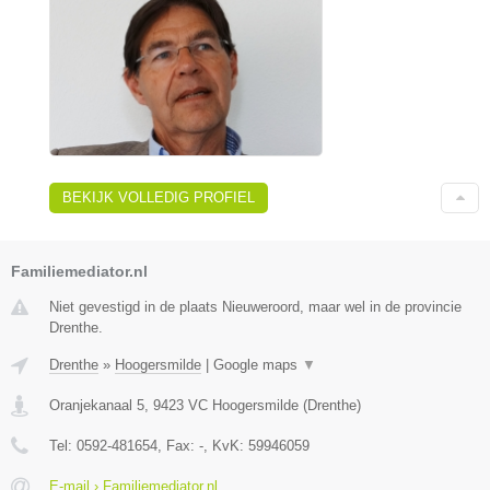
BEKIJK VOLLEDIG PROFIEL
Familiemediator.nl
Niet gevestigd in de plaats Nieuweroord, maar wel in de provincie
Drenthe.
Drenthe
»
Hoogersmilde
|
Google maps
▼
Oranjekanaal 5
,
9423 VC
Hoogersmilde
(
Drenthe
)
Tel:
0592-481654
, Fax:
-
, KvK:
59946059
E-mail › Familiemediator.nl