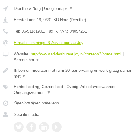
Drenthe
»
Norg
|
Google maps
▼
Eerste Laan 16
,
9331 BD
Norg
(
Drenthe
)
Tel:
06-51181901
, Fax:
-
, KvK:
04057261
E-mail › Trainings- & Adviesbureau Joy
Website:
http://www.adviesbureaujoy.nl/content/3/home.html
|
Screenshot
▼
Ik ben en mediator met ruim 20 jaar ervaring en werk graag samen
met
▼
Echtscheiding, Gezondheid - Overig, Arbeidsvoorwaarden,
Omgangsvormen,
▼
Openingstijden onbekend
Sociale media: