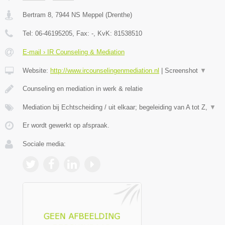
Bertram 8
,
7944 NS
Meppel
(
Drenthe
)
Tel:
06-46195205
, Fax:
-
, KvK:
81538510
E-mail › IR Counseling & Mediation
Website:
http://www.ircounselingenmediation.nl
|
Screenshot
▼
Counseling en mediation in werk & relatie
Mediation bij Echtscheiding / uit elkaar; begeleiding van A tot Z,
▼
Er wordt gewerkt op afspraak.
Sociale media: