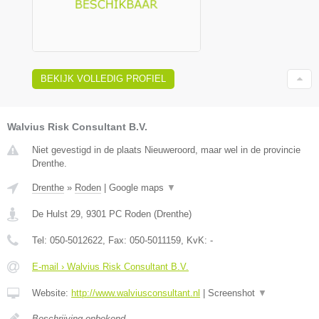
BEKIJK VOLLEDIG PROFIEL
Walvius Risk Consultant B.V.
Niet gevestigd in de plaats Nieuweroord, maar wel in de provincie
Drenthe.
Drenthe
»
Roden
|
Google maps
▼
De Hulst 29
,
9301 PC
Roden
(
Drenthe
)
Tel:
050-5012622
, Fax:
050-5011159
, KvK:
-
E-mail › Walvius Risk Consultant B.V.
Website:
http://www.walviusconsultant.nl
|
Screenshot
▼
Beschrijving onbekend