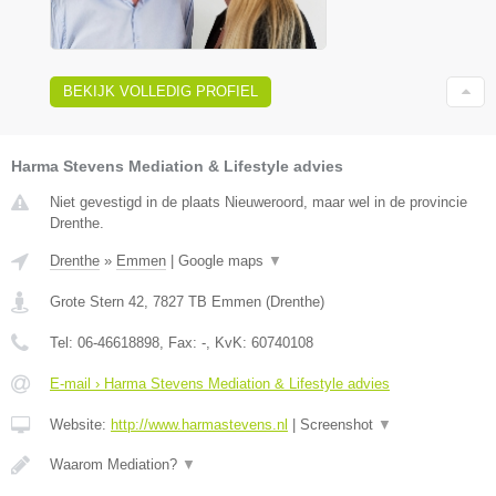
BEKIJK VOLLEDIG PROFIEL
Harma Stevens Mediation & Lifestyle advies
Niet gevestigd in de plaats Nieuweroord, maar wel in de provincie
Drenthe.
Drenthe
»
Emmen
|
Google maps
▼
Grote Stern 42
,
7827 TB
Emmen
(
Drenthe
)
Tel:
06-46618898
, Fax:
-
, KvK:
60740108
E-mail › Harma Stevens Mediation & Lifestyle advies
Website:
http://www.harmastevens.nl
|
Screenshot
▼
Waarom Mediation?
▼