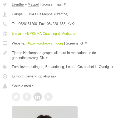
Drenthe
»
Meppel
|
Google maps
▼
Carspel 6
,
7943 LB
Meppel
(
Drenthe
)
Tel:
0620131208
, Fax:
0842281638
, KvK:
-
E-mail › HEPKEMA Coaching & Mediation
Website:
http://www.hepkema.org
|
Screenshot
▼
Tjebbe Hepkema is gespecialiseerd in mediations in de
gezondheidszorg. Dit
▼
Familieverhoudingen, Behandeling, Letsel, Gezondheid - Overig,
▼
Er wordt gewerkt op afspraak.
Sociale media: