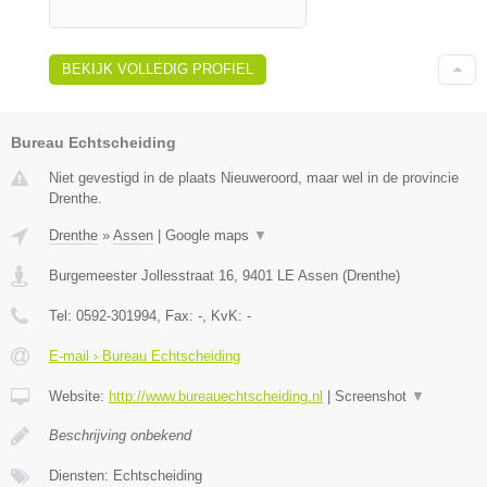
BEKIJK VOLLEDIG PROFIEL
Bureau Echtscheiding
Niet gevestigd in de plaats Nieuweroord, maar wel in de provincie
Drenthe.
Drenthe
»
Assen
|
Google maps
▼
Burgemeester Jollesstraat 16
,
9401 LE
Assen
(
Drenthe
)
Tel:
0592-301994
, Fax:
-
, KvK:
-
E-mail › Bureau Echtscheiding
Website:
http://www.bureauechtscheiding.nl
|
Screenshot
▼
Beschrijving onbekend
Diensten: Echtscheiding