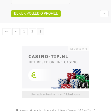
BEKIJK VOLLEDIG PROFIEL
««
«
1
2
3
Uw advertentie hier? Mail ons
Ik kwam, ik zocht, ik vond - Julius Caesar / 47 v.Chr. ;)