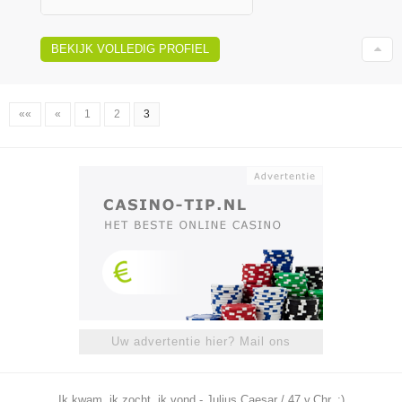
BEKIJK VOLLEDIG PROFIEL
««
«
1
2
3
Uw advertentie hier? Mail ons
Ik kwam, ik zocht, ik vond - Julius Caesar / 47 v.Chr. ;)