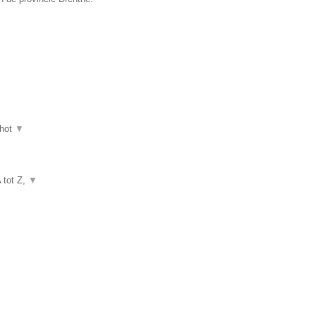
hot
▼
A tot Z,
▼