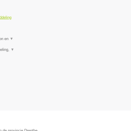
ddeling
ion en
▼
eling,
▼
n de provincie Drenthe.