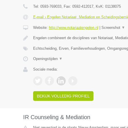
Tel:
0593-769033
, Fax:
0592-412017
, KvK:
01138075
E-mail › Engelen Notariaat, Mediation en Scheidingsbemi
Website:
http://www.notariaatengelen.nl
|
Screenshot
▼
Engelen combineert de disciplines van Notariaat, Mediat
Echtscheiding, Erven, Familieverhoudingen, Omgangsreg
Openingstijden
▼
Sociale media:
BEKIJK VOLLEDIG PROFIEL
IR Counseling & Mediation
Niet gevestigd in de plaats Nieuw Amsterdam, maar wel i