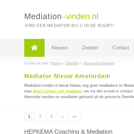
Mediation
-vinden.nl
VIND EEN MEDIATOR BIJ U IN DE BUURT!
Nieuws
Zoeken
Contact
U bent nu hier:
Home
»
Drenthe
»
Nieuw Amsterdam
Mediator Nieuw Amsterdam
Mediation-vinden.nl bevat helaas nog geen
mediators in Nie
naar
direct contact met mediators
om via één e-mail in contact
Hieronder worden nu resultaten getoond uit de provincie Drenth
1
2
3
»
»»
HEPKEMA Coaching & Mediation