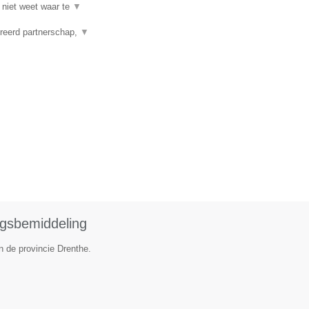
 niet weet waar te
▼
reerd partnerschap,
▼
ngsbemiddeling
n de provincie Drenthe.