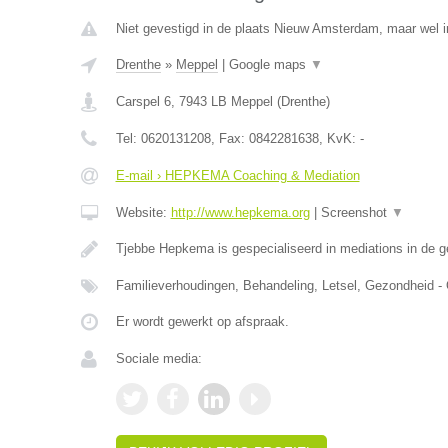
Niet gevestigd in de plaats Nieuw Amsterdam, maar wel i
Drenthe
»
Meppel
|
Google maps
▼
Carspel 6
,
7943 LB
Meppel
(
Drenthe
)
Tel:
0620131208
, Fax:
0842281638
, KvK:
-
E-mail › HEPKEMA Coaching & Mediation
Website:
http://www.hepkema.org
|
Screenshot
▼
Tjebbe Hepkema is gespecialiseerd in mediations in de 
Familieverhoudingen, Behandeling, Letsel, Gezondheid -
Er wordt gewerkt op afspraak.
Sociale media: