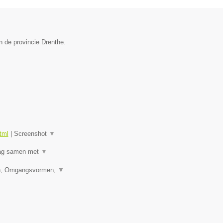
n de provincie Drenthe.
tml
|
Screenshot
▼
raag samen met
▼
den, Omgangsvormen,
▼