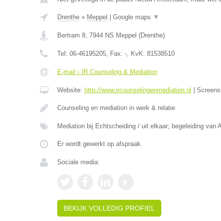
Drenthe
»
Meppel
|
Google maps
▼
Bertram 8
,
7944 NS
Meppel
(
Drenthe
)
Tel:
06-46195205
, Fax:
-
, KvK:
81538510
E-mail › IR Counseling & Mediation
Website:
http://www.ircounselingenmediation.nl
|
Screens
Counseling en mediation in werk & relatie
Mediation bij Echtscheiding / uit elkaar; begeleiding van 
Er wordt gewerkt op afspraak.
Sociale media:
BEKIJK VOLLEDIG PROFIEL