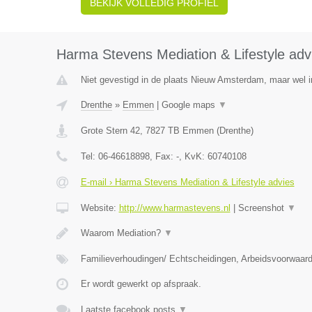
BEKIJK VOLLEDIG PROFIEL
Harma Stevens Mediation & Lifestyle adv
Niet gevestigd in de plaats Nieuw Amsterdam, maar wel i
Drenthe
»
Emmen
|
Google maps
▼
Grote Stern 42
,
7827 TB
Emmen
(
Drenthe
)
Tel:
06-46618898
, Fax:
-
, KvK:
60740108
E-mail › Harma Stevens Mediation & Lifestyle advies
Website:
http://www.harmastevens.nl
|
Screenshot
▼
Waarom Mediation?
▼
Familieverhoudingen/ Echtscheidingen, Arbeidsvoorwaar
Er wordt gewerkt op afspraak.
Laatste facebook posts
▼