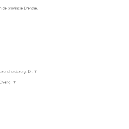
n de provincie Drenthe.
gezondheidszorg. Dit
▼
 Overig,
▼