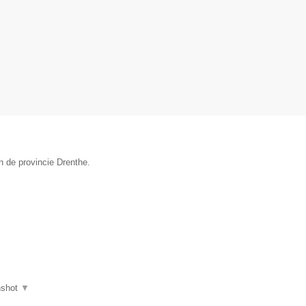
n de provincie Drenthe.
nshot
▼