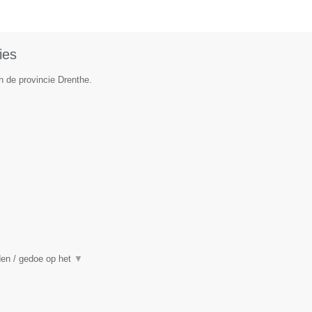
ies
n de provincie Drenthe.
den / gedoe op het
▼