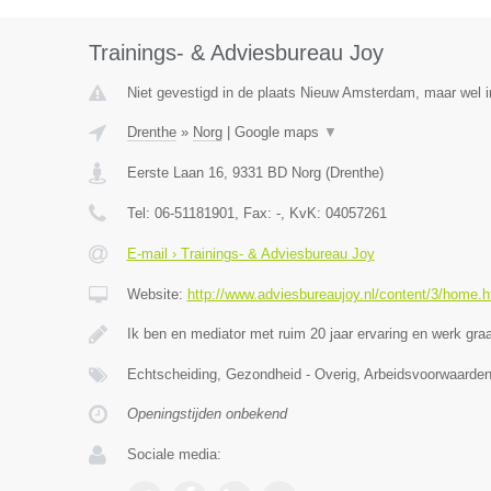
Trainings- & Adviesbureau Joy
Niet gevestigd in de plaats Nieuw Amsterdam, maar wel i
Drenthe
»
Norg
|
Google maps
▼
Eerste Laan 16
,
9331 BD
Norg
(
Drenthe
)
Tel:
06-51181901
, Fax:
-
, KvK:
04057261
E-mail › Trainings- & Adviesbureau Joy
Website:
http://www.adviesbureaujoy.nl/content/3/home.h
Ik ben en mediator met ruim 20 jaar ervaring en werk g
Echtscheiding, Gezondheid - Overig, Arbeidsvoorwaar
Openingstijden onbekend
Sociale media: