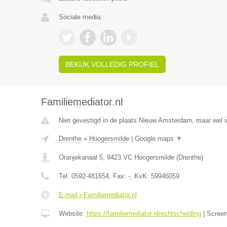
Sociale media:
BEKIJK VOLLEDIG PROFIEL
Familiemediator.nl
Niet gevestigd in de plaats Nieuw Amsterdam, maar wel i
Drenthe
»
Hoogersmilde
|
Google maps
▼
Oranjekanaal 5
,
9423 VC
Hoogersmilde
(
Drenthe
)
Tel:
0592-481654
, Fax:
-
, KvK:
59946059
E-mail › Familiemediator.nl
Website:
https://familiemediator.nl/echtscheiding
|
Scree