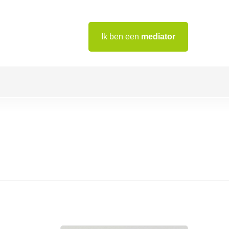
Ik ben een
mediator