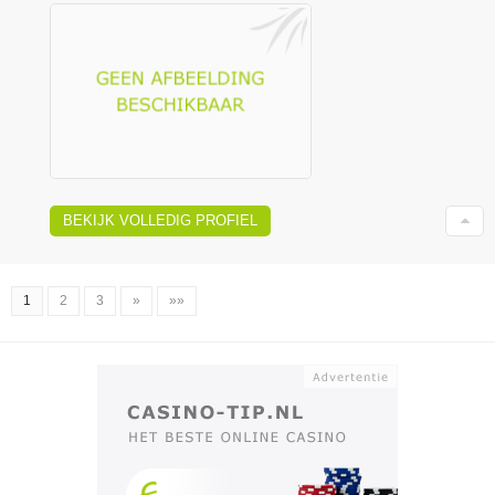
BEKIJK VOLLEDIG PROFIEL
1
2
3
»
»»