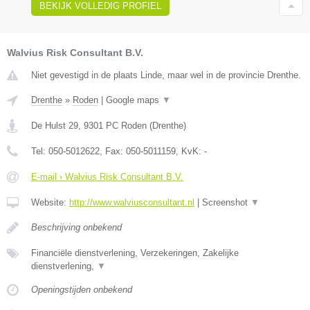
BEKIJK VOLLEDIG PROFIEL
Walvius Risk Consultant B.V.
Niet gevestigd in de plaats Linde, maar wel in de provincie Drenthe.
Drenthe
»
Roden
|
Google maps
▼
De Hulst 29
,
9301 PC
Roden
(
Drenthe
)
Tel:
050-5012622
, Fax:
050-5011159
, KvK:
-
E-mail › Walvius Risk Consultant B.V.
Website:
http://www.walviusconsultant.nl
|
Screenshot
▼
Beschrijving onbekend
Financiële dienstverlening, Verzekeringen, Zakelijke
dienstverlening,
▼
Openingstijden onbekend