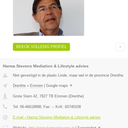
BEKIJK VOLLEDIG PROFIEL
Harma Stevens Mediation & Lifestyle advies
Niet gevestigd in de plaats Linde, maar wel in de provincie Drenthe.
Drenthe
»
Emmen
|
Google maps
▼
Grote Stern 42
,
7827 TB
Emmen
(
Drenthe
)
Tel:
06-46618898
, Fax:
-
, KvK:
60740108
E-mail › Harma Stevens Mediation & Lifestyle advies
Website:
http://www.harmastevens.nl
|
Screenshot
▼