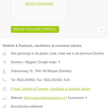
BEKIJK VOLLEDIG PROFIEL
Veldink & Partners, mediation & notarieel advies
Niet gevestigd in de plaats Linde, maar wel in de provincie Drenthe.
Drenthe
»
Meppel
|
Google maps
▼
Stationsweg 7A
,
7941 HA
Meppel
(
Drenthe
)
Tel:
0522-292950
, Fax:
0522-282434
, KvK:
-
E-mail › Veldink & Partners, mediation & notarieel advies
Website:
http://www.veldink-partners.nl
|
Screenshot
▼
Beschrijving onbekend