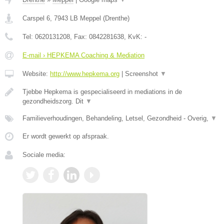
Carspel 6
,
7943 LB
Meppel
(
Drenthe
)
Tel:
0620131208
, Fax:
0842281638
, KvK:
-
E-mail › HEPKEMA Coaching & Mediation
Website:
http://www.hepkema.org
|
Screenshot
▼
Tjebbe Hepkema is gespecialiseerd in mediations in de
gezondheidszorg. Dit
▼
Familieverhoudingen, Behandeling, Letsel, Gezondheid - Overig,
▼
Er wordt gewerkt op afspraak.
Sociale media: