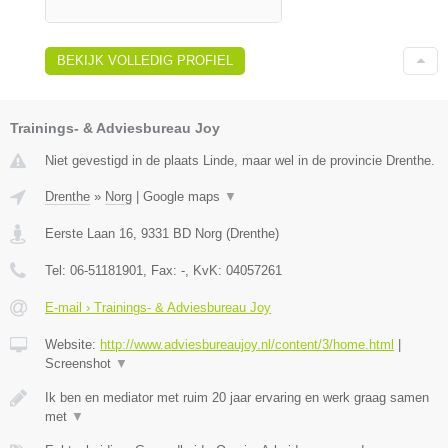
BEKIJK VOLLEDIG PROFIEL
Trainings- & Adviesbureau Joy
Niet gevestigd in de plaats Linde, maar wel in de provincie Drenthe.
Drenthe
»
Norg
|
Google maps
▼
Eerste Laan 16
,
9331 BD
Norg
(
Drenthe
)
Tel:
06-51181901
, Fax:
-
, KvK:
04057261
E-mail › Trainings- & Adviesbureau Joy
Website:
http://www.adviesbureaujoy.nl/content/3/home.html
|
Screenshot
▼
Ik ben en mediator met ruim 20 jaar ervaring en werk graag samen
met
▼