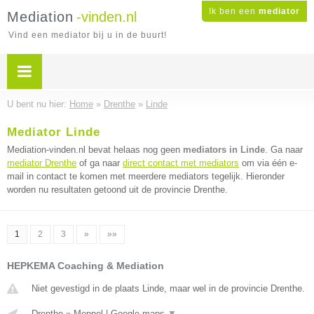
Ik ben een
mediator
Mediation
-vinden.nl
Vind een mediator bij u in de buurt!
U bent nu hier:
Home
»
Drenthe
»
Linde
Mediator Linde
Mediation-vinden.nl bevat helaas nog geen
mediators in Linde
. Ga naar
mediator Drenthe
of ga naar
direct contact met mediators
om via één e-
mail in contact te komen met meerdere mediators tegelijk. Hieronder
worden nu resultaten getoond uit de provincie Drenthe.
1
2
3
»
»»
HEPKEMA Coaching & Mediation
Niet gevestigd in de plaats Linde, maar wel in de provincie Drenthe.
Drenthe
»
Meppel
|
Google maps
▼