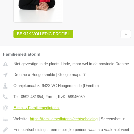
BEKIJK VOLLEDIG PROFIEL
Familiemediator.nl
Niet gevestigd in de plaats Linde, maar wel in de provincie Drenthe.
Drenthe
»
Hoogersmilde
|
Google maps
▼
Oranjekanaal 5
,
9423 VC
Hoogersmilde
(
Drenthe
)
Tel:
0592-481654
, Fax:
-
, KvK:
59946059
E-mail › Familiemediator.nl
Website:
https://familiemediator.nl/echtscheiding
|
Screenshot
▼
Een echtscheiding is een moeilijke periode waarin u vaak niet weet