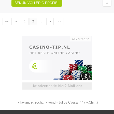
BEKIJK VOLLEDIG PROFIEL
««
«
1
2
3
»
»»
Uw advertentie hier? Mail ons
Ik kwam, ik zocht, ik vond - Julius Caesar / 47 v.Chr. ;)