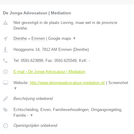
De Jonge Advocatuur | Mediation
Niet gevestigd in de plaats Lieving, maar wel in de provincie
Drenthe.
Drenthe
»
Emmen
|
Google maps
▼
Hooggoorns 14
,
7812 AM
Emmen
(
Drenthe
)
Tel:
0591-623899
, Fax:
0591-625549
, KvK:
-
E-mail › De Jonge Advocatuur | Mediation
Website:
http://www.dejongeadvocatuur-mediation.nl/
|
Screenshot
▼
Beschrijving onbekend
Echtscheiding, Erven, Familieverhoudingen, Omgangsregeling,
Familie -
▼
Openingstijden onbekend