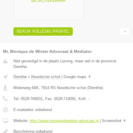
BEKIJK VOLLEDIG PROFIEL
Mr. Monique de Winter Advocaat & Mediator
Niet gevestigd in de plaats Lieving, maar wel in de provincie
Drenthe.
Drenthe
»
Noordsche schut
|
Google maps
▼
Molenweg 69A
,
7914 RS
Noordsche schut
(
Drenthe
)
Tel:
0528-769031
, Fax:
0528-714091
, KvK:
-
E-mailadres onbekend
Website:
http://www.moniquedewinter-advocaat.nl
|
Screenshot
▼
Beschrijving onbekend