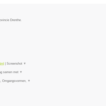
ovincie Drenthe.
tml
|
Screenshot
▼
raag samen met
▼
den, Omgangsvormen,
▼