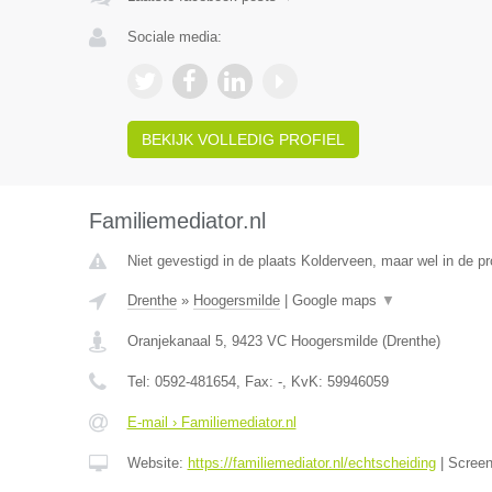
Sociale media:
BEKIJK VOLLEDIG PROFIEL
Familiemediator.nl
Niet gevestigd in de plaats Kolderveen, maar wel in de pr
Drenthe
»
Hoogersmilde
|
Google maps
▼
Oranjekanaal 5
,
9423 VC
Hoogersmilde
(
Drenthe
)
Tel:
0592-481654
, Fax:
-
, KvK:
59946059
E-mail › Familiemediator.nl
Website:
https://familiemediator.nl/echtscheiding
|
Scree