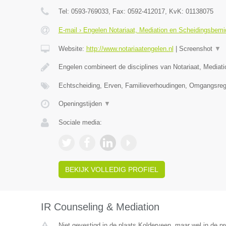
Tel:
0593-769033
, Fax:
0592-412017
, KvK:
01138075
E-mail › Engelen Notariaat, Mediation en Scheidingsbemi
Website:
http://www.notariaatengelen.nl
|
Screenshot
▼
Engelen combineert de disciplines van Notariaat, Mediat
Echtscheiding, Erven, Familieverhoudingen, Omgangsreg
Openingstijden
▼
Sociale media:
BEKIJK VOLLEDIG PROFIEL
IR Counseling & Mediation
Niet gevestigd in de plaats Kolderveen, maar wel in de pr