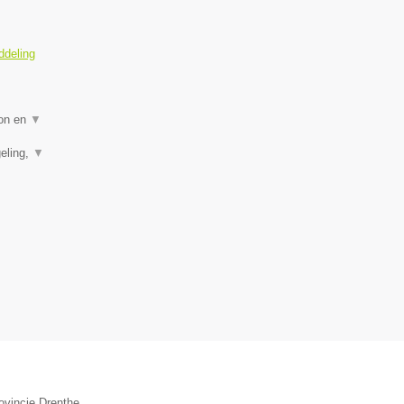
ddeling
ion en
▼
eling,
▼
ovincie Drenthe.