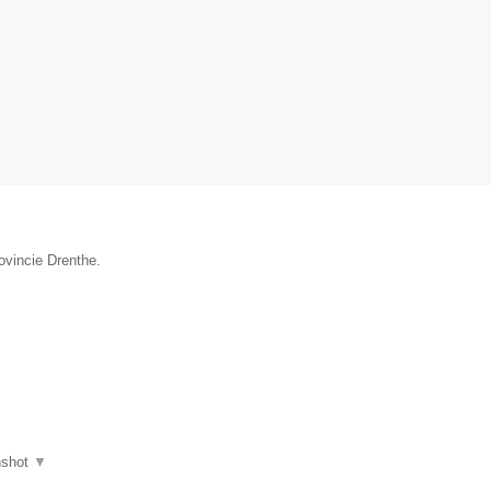
ovincie Drenthe.
nshot
▼