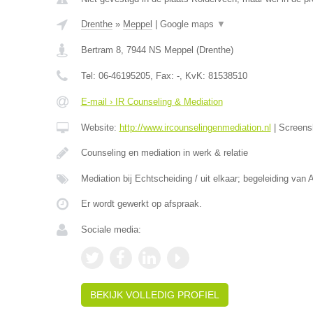
Drenthe
»
Meppel
|
Google maps
▼
Bertram 8
,
7944 NS
Meppel
(
Drenthe
)
Tel:
06-46195205
, Fax:
-
, KvK:
81538510
E-mail › IR Counseling & Mediation
Website:
http://www.ircounselingenmediation.nl
|
Screens
Counseling en mediation in werk & relatie
Mediation bij Echtscheiding / uit elkaar; begeleiding van 
Er wordt gewerkt op afspraak.
Sociale media:
BEKIJK VOLLEDIG PROFIEL