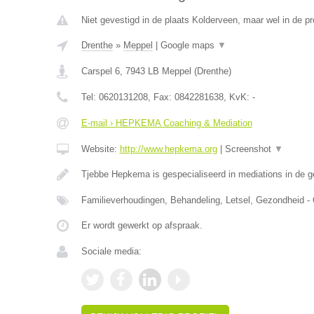
Niet gevestigd in de plaats Kolderveen, maar wel in de pr
Drenthe
»
Meppel
|
Google maps
▼
Carspel 6
,
7943 LB
Meppel
(
Drenthe
)
Tel:
0620131208
, Fax:
0842281638
, KvK:
-
E-mail › HEPKEMA Coaching & Mediation
Website:
http://www.hepkema.org
|
Screenshot
▼
Tjebbe Hepkema is gespecialiseerd in mediations in de 
Familieverhoudingen, Behandeling, Letsel, Gezondheid -
Er wordt gewerkt op afspraak.
Sociale media: