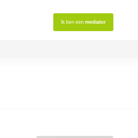
Ik ben een
mediator