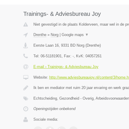
Trainings- & Adviesbureau Joy
Niet gevestigd in de plaats Kolderveen, maar wel in de pr
Drenthe
»
Norg
|
Google maps
▼
Eerste Laan 16
,
9331 BD
Norg
(
Drenthe
)
Tel:
06-51181901
, Fax:
-
, KvK:
04057261
E-mail › Trainings- & Adviesbureau Joy
Website:
http://www.adviesbureaujoy.nl/content/3/home.h
Ik ben en mediator met ruim 20 jaar ervaring en werk g
Echtscheiding, Gezondheid - Overig, Arbeidsvoorwaar
Openingstijden onbekend
Sociale media: