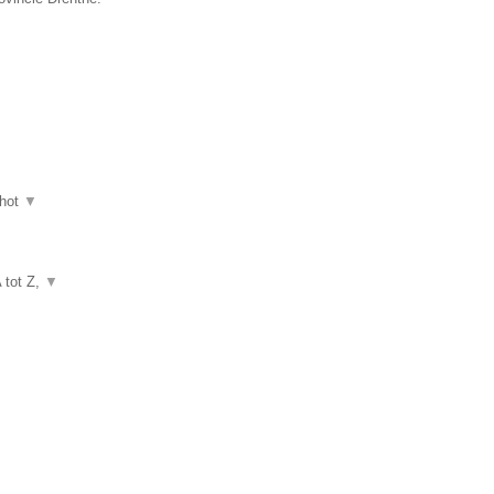
hot
▼
A tot Z,
▼