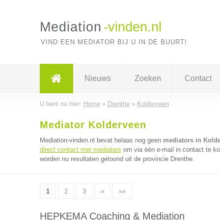
Mediation
-vinden.nl
VIND EEN MEDIATOR BIJ U IN DE BUURT!
Nieuws
Zoeken
Contact
U bent nu hier:
Home
»
Drenthe
»
Kolderveen
Mediator Kolderveen
Mediation-vinden.nl bevat helaas nog geen
mediators in Kold
direct contact met mediators
om via één e-mail in contact te k
worden nu resultaten getoond uit de provincie Drenthe.
1
2
3
»
»»
HEPKEMA Coaching & Mediation