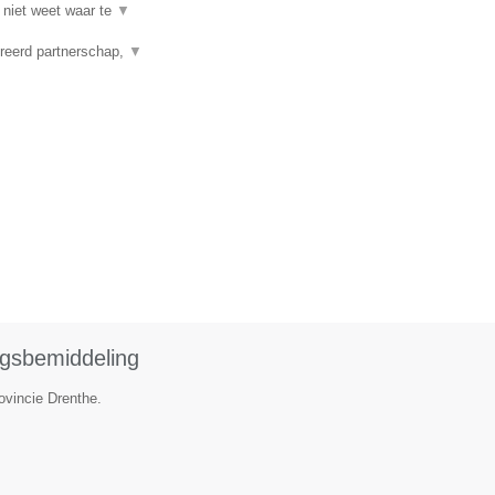
 niet weet waar te
▼
reerd partnerschap,
▼
ngsbemiddeling
ovincie Drenthe.