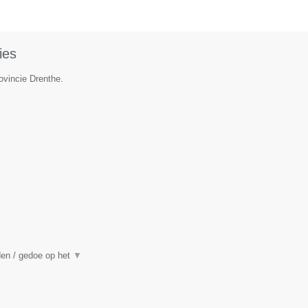
ies
ovincie Drenthe.
den / gedoe op het
▼