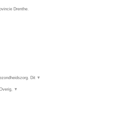
ovincie Drenthe.
gezondheidszorg. Dit
▼
 Overig,
▼