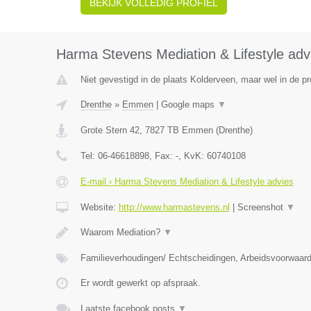
BEKIJK VOLLEDIG PROFIEL
Harma Stevens Mediation & Lifestyle adv
Niet gevestigd in de plaats Kolderveen, maar wel in de pr
Drenthe
»
Emmen
|
Google maps
▼
Grote Stern 42
,
7827 TB
Emmen
(
Drenthe
)
Tel:
06-46618898
, Fax:
-
, KvK:
60740108
E-mail › Harma Stevens Mediation & Lifestyle advies
Website:
http://www.harmastevens.nl
|
Screenshot
▼
Waarom Mediation?
▼
Familieverhoudingen/ Echtscheidingen, Arbeidsvoorwaar
Er wordt gewerkt op afspraak.
Laatste facebook posts
▼