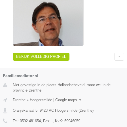
BEKIJK VOLLEDIG PROFIEL
Familiemediator.nl
Niet gevestigd in de plaats Hollandscheveld, maar wel in de
provincie Drenthe.
Drenthe
»
Hoogersmilde
|
Google maps
▼
Oranjekanaal 5
,
9423 VC
Hoogersmilde
(
Drenthe
)
Tel:
0592-481654
, Fax:
-
, KvK:
59946059