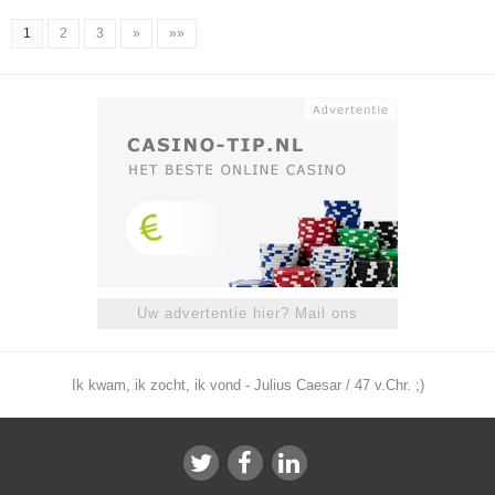
1
2
3
»
»»
Uw advertentie hier? Mail ons
Ik kwam, ik zocht, ik vond - Julius Caesar / 47 v.Chr. ;)