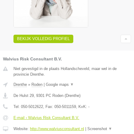
BEKIJK VOLLEDIG PROFIEL
Walvius Risk Consultant B.V.
Niet gevestigd in de plaats Hollandscheveld, maar wel in de
provincie Drenthe.
Drenthe
»
Roden
|
Google maps
▼
De Hulst 29
,
9301 PC
Roden
(
Drenthe
)
Tel:
050-5012622
, Fax:
050-5011159
, KvK:
-
E-mail › Walvius Risk Consultant B.V.
Website:
http://www.walviusconsultant.nl
|
Screenshot
▼