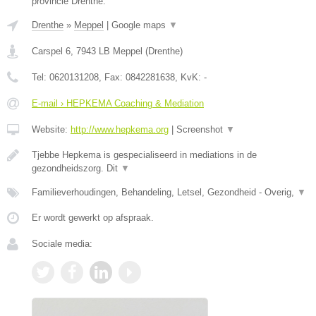
provincie Drenthe.
Drenthe
»
Meppel
|
Google maps
▼
Carspel 6
,
7943 LB
Meppel
(
Drenthe
)
Tel:
0620131208
, Fax:
0842281638
, KvK:
-
E-mail › HEPKEMA Coaching & Mediation
Website:
http://www.hepkema.org
|
Screenshot
▼
Tjebbe Hepkema is gespecialiseerd in mediations in de
gezondheidszorg. Dit
▼
Familieverhoudingen, Behandeling, Letsel, Gezondheid - Overig,
▼
Er wordt gewerkt op afspraak.
Sociale media: