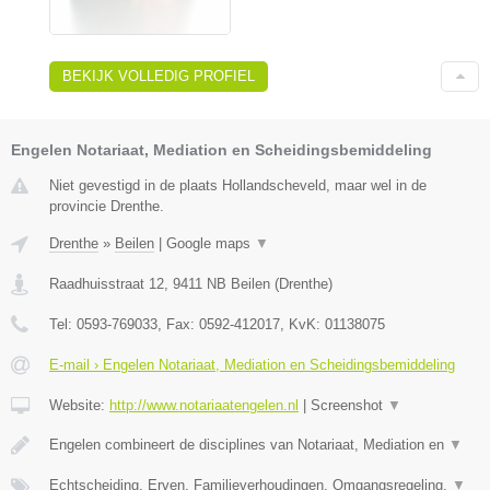
BEKIJK VOLLEDIG PROFIEL
Engelen Notariaat, Mediation en Scheidingsbemiddeling
Niet gevestigd in de plaats Hollandscheveld, maar wel in de
provincie Drenthe.
Drenthe
»
Beilen
|
Google maps
▼
Raadhuisstraat 12
,
9411 NB
Beilen
(
Drenthe
)
Tel:
0593-769033
, Fax:
0592-412017
, KvK:
01138075
E-mail › Engelen Notariaat, Mediation en Scheidingsbemiddeling
Website:
http://www.notariaatengelen.nl
|
Screenshot
▼
Engelen combineert de disciplines van Notariaat, Mediation en
▼
Echtscheiding, Erven, Familieverhoudingen, Omgangsregeling,
▼