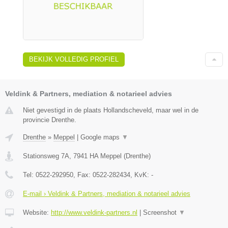
BEKIJK VOLLEDIG PROFIEL
Veldink & Partners, mediation & notarieel advies
Niet gevestigd in de plaats Hollandscheveld, maar wel in de
provincie Drenthe.
Drenthe
»
Meppel
|
Google maps
▼
Stationsweg 7A
,
7941 HA
Meppel
(
Drenthe
)
Tel:
0522-292950
, Fax:
0522-282434
, KvK:
-
E-mail › Veldink & Partners, mediation & notarieel advies
Website:
http://www.veldink-partners.nl
|
Screenshot
▼