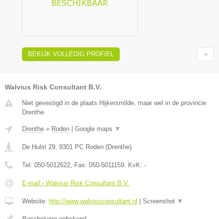
BEKIJK VOLLEDIG PROFIEL
Walvius Risk Consultant B.V.
Niet gevestigd in de plaats Hijkersmilde, maar wel in de provincie
Drenthe.
Drenthe
»
Roden
|
Google maps
▼
De Hulst 29
,
9301 PC
Roden
(
Drenthe
)
Tel:
050-5012622
, Fax:
050-5011159
, KvK:
-
E-mail › Walvius Risk Consultant B.V.
Website:
http://www.walviusconsultant.nl
|
Screenshot
▼
Beschrijving onbekend