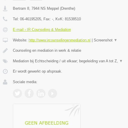
Bertram 8
,
7944 NS
Meppel
(
Drenthe
)
Tel:
06-46195205
, Fax:
-
, KvK:
81538510
E-mail › IR Counseling & Mediation
Website:
http://www.ircounselingenmediation.nl
|
Screenshot
▼
Counseling en mediation in werk & relatie
Mediation bij Echtscheiding / uit elkaar; begeleiding van A tot Z,
▼
Er wordt gewerkt op afspraak.
Sociale media: