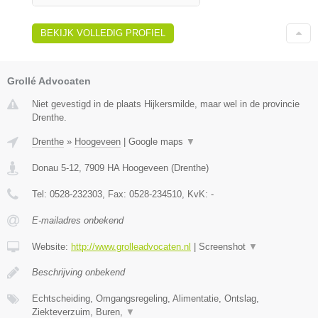
BEKIJK VOLLEDIG PROFIEL
Grollé Advocaten
Niet gevestigd in de plaats Hijkersmilde, maar wel in de provincie
Drenthe.
Drenthe
»
Hoogeveen
|
Google maps
▼
Donau 5-12
,
7909 HA
Hoogeveen
(
Drenthe
)
Tel:
0528-232303
, Fax:
0528-234510
, KvK:
-
E-mailadres onbekend
Website:
http://www.grolleadvocaten.nl
|
Screenshot
▼
Beschrijving onbekend
Echtscheiding, Omgangsregeling, Alimentatie, Ontslag,
Ziekteverzuim, Buren,
▼