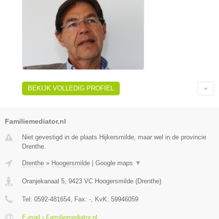
BEKIJK VOLLEDIG PROFIEL
Familiemediator.nl
Niet gevestigd in de plaats Hijkersmilde, maar wel in de provincie
Drenthe.
Drenthe
»
Hoogersmilde
|
Google maps
▼
Oranjekanaal 5
,
9423 VC
Hoogersmilde
(
Drenthe
)
Tel:
0592-481654
, Fax:
-
, KvK:
59946059
E-mail › Familiemediator.nl