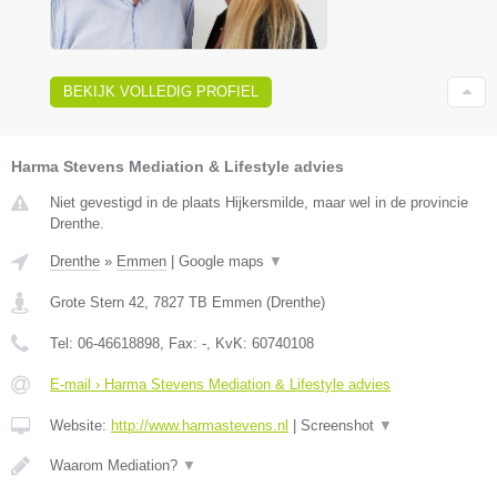
BEKIJK VOLLEDIG PROFIEL
Harma Stevens Mediation & Lifestyle advies
Niet gevestigd in de plaats Hijkersmilde, maar wel in de provincie
Drenthe.
Drenthe
»
Emmen
|
Google maps
▼
Grote Stern 42
,
7827 TB
Emmen
(
Drenthe
)
Tel:
06-46618898
, Fax:
-
, KvK:
60740108
E-mail › Harma Stevens Mediation & Lifestyle advies
Website:
http://www.harmastevens.nl
|
Screenshot
▼
Waarom Mediation?
▼