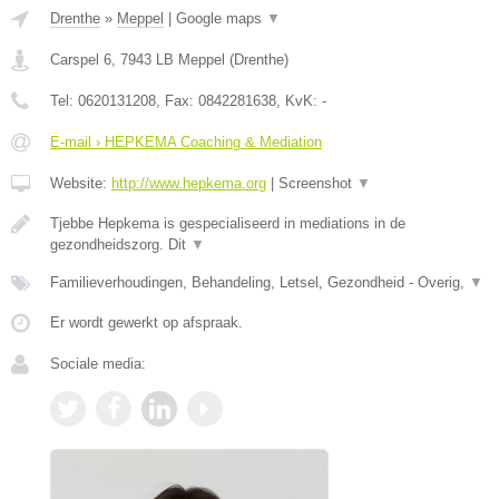
Drenthe
»
Meppel
|
Google maps
▼
Carspel 6
,
7943 LB
Meppel
(
Drenthe
)
Tel:
0620131208
, Fax:
0842281638
, KvK:
-
E-mail › HEPKEMA Coaching & Mediation
Website:
http://www.hepkema.org
|
Screenshot
▼
Tjebbe Hepkema is gespecialiseerd in mediations in de
gezondheidszorg. Dit
▼
Familieverhoudingen, Behandeling, Letsel, Gezondheid - Overig,
▼
Er wordt gewerkt op afspraak.
Sociale media: