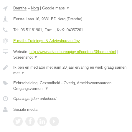
Drenthe
»
Norg
|
Google maps
▼
Eerste Laan 16
,
9331 BD
Norg
(
Drenthe
)
Tel:
06-51181901
, Fax:
-
, KvK:
04057261
E-mail › Trainings- & Adviesbureau Joy
Website:
http://www.adviesbureaujoy.nl/content/3/home.html
|
Screenshot
▼
Ik ben en mediator met ruim 20 jaar ervaring en werk graag samen
met
▼
Echtscheiding, Gezondheid - Overig, Arbeidsvoorwaarden,
Omgangsvormen,
▼
Openingstijden onbekend
Sociale media: