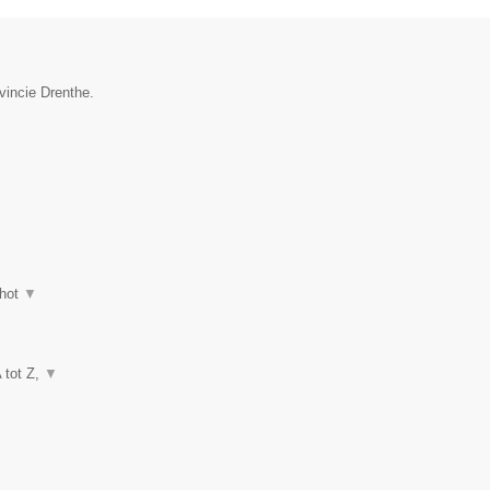
vincie Drenthe.
hot
▼
A tot Z,
▼