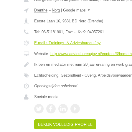
Drenthe
»
Norg
|
Google maps
▼
Eerste Laan 16
,
9331 BD
Norg
(
Drenthe
)
Tel:
06-51181901
, Fax:
-
, KvK:
04057261
E-mail › Trainings- & Adviesbureau Joy
Website:
http://www.adviesbureaujoy.nl/content/3/home.h
Ik ben en mediator met ruim 20 jaar ervaring en werk g
Echtscheiding, Gezondheid - Overig, Arbeidsvoorwaar
Openingstijden onbekend
Sociale media:
BEKIJK VOLLEDIG PROFIEL