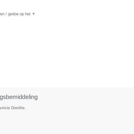
den / gedoe op het
▼
ngsbemiddeling
vincie Drenthe.