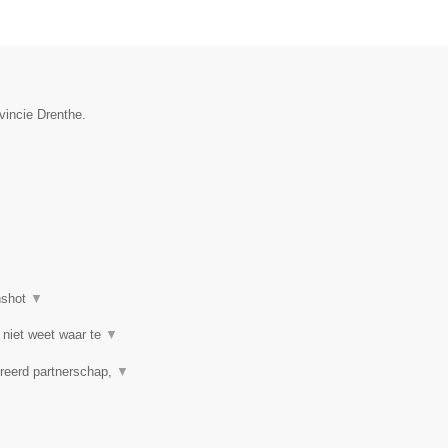
vincie Drenthe.
nshot
▼
 niet weet waar te
▼
reerd partnerschap,
▼