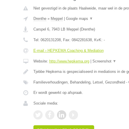
Niet gevestigd in de plaats Haalweide, maar wel in de pro
Drenthe
»
Meppel
|
Google maps
▼
Carspel 6
,
7943 LB
Meppel
(
Drenthe
)
Tel:
0620131208
, Fax:
0842281638
, KvK:
-
E-mail › HEPKEMA Coaching & Mediation
Website:
http://www.hepkema.org
|
Screenshot
▼
Tjebbe Hepkema is gespecialiseerd in mediations in de 
Familieverhoudingen, Behandeling, Letsel, Gezondheid -
Er wordt gewerkt op afspraak.
Sociale media: