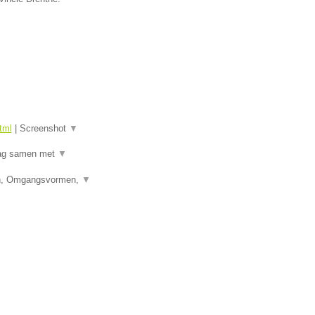
tml
|
Screenshot
▼
raag samen met
▼
den, Omgangsvormen,
▼