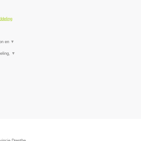
ddeling
ion en
▼
eling,
▼
vincie Drenthe.