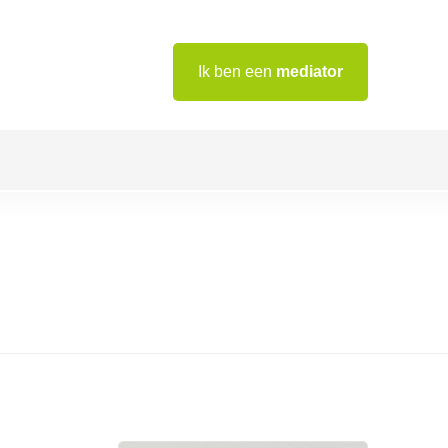
Ik ben een
mediator