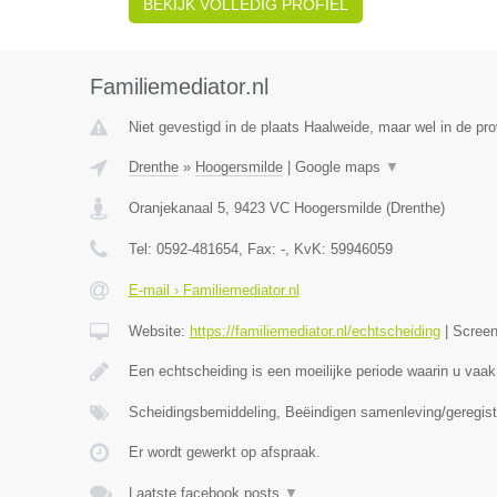
BEKIJK VOLLEDIG PROFIEL
Familiemediator.nl
Niet gevestigd in de plaats Haalweide, maar wel in de pro
Drenthe
»
Hoogersmilde
|
Google maps
▼
Oranjekanaal 5
,
9423 VC
Hoogersmilde
(
Drenthe
)
Tel:
0592-481654
, Fax:
-
, KvK:
59946059
E-mail › Familiemediator.nl
Website:
https://familiemediator.nl/echtscheiding
|
Scree
Een echtscheiding is een moeilijke periode waarin u vaak
Scheidingsbemiddeling, Beëindigen samenleving/geregist
Er wordt gewerkt op afspraak.
Laatste facebook posts
▼