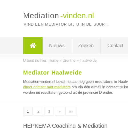
Mediation
-vinden.nl
VIND EEN MEDIATOR BIJ U IN DE BUURT!
Nieuws
Zoeken
Contact
U bent nu hier:
Home
»
Drenthe
»
Haalweide
Mediator Haalweide
Mediation-vinden.nl bevat helaas nog geen
mediators in Haal
direct contact met mediators
om via één e-mail in contact te k
worden nu resultaten getoond uit de provincie Drenthe.
1
2
3
»
»»
HEPKEMA Coaching & Mediation