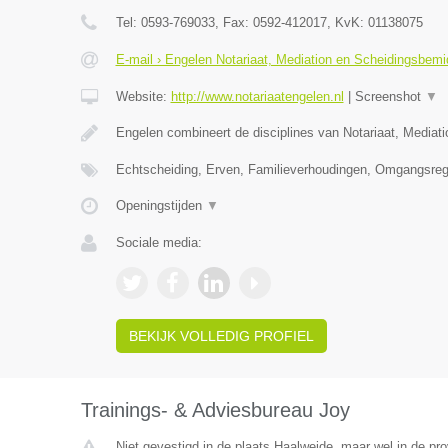
Tel:
0593-769033
, Fax:
0592-412017
, KvK:
01138075
E-mail › Engelen Notariaat, Mediation en Scheidingsbemi
Website:
http://www.notariaatengelen.nl
|
Screenshot
▼
Engelen combineert de disciplines van Notariaat, Mediat
Echtscheiding, Erven, Familieverhoudingen, Omgangsreg
Openingstijden
▼
Sociale media:
BEKIJK VOLLEDIG PROFIEL
Trainings- & Adviesbureau Joy
Niet gevestigd in de plaats Haalweide, maar wel in de pro