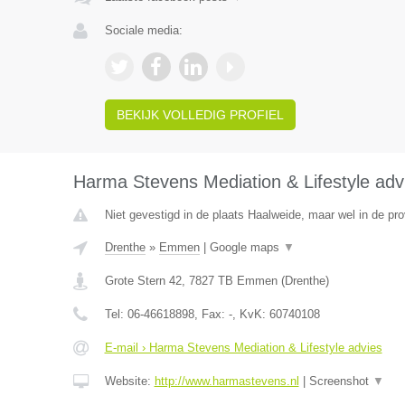
Sociale media:
BEKIJK VOLLEDIG PROFIEL
Harma Stevens Mediation & Lifestyle adv
Niet gevestigd in de plaats Haalweide, maar wel in de pro
Drenthe
»
Emmen
|
Google maps
▼
Grote Stern 42
,
7827 TB
Emmen
(
Drenthe
)
Tel:
06-46618898
, Fax:
-
, KvK:
60740108
E-mail › Harma Stevens Mediation & Lifestyle advies
Website:
http://www.harmastevens.nl
|
Screenshot
▼