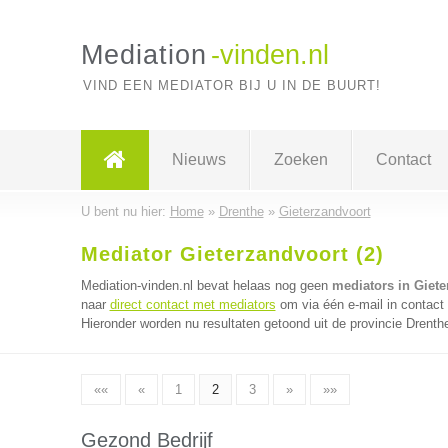
Mediation
-vinden.nl
VIND EEN MEDIATOR BIJ U IN DE BUURT!
Nieuws
Zoeken
Contact
U bent nu hier:
Home
»
Drenthe
»
Gieterzandvoort
Mediator Gieterzandvoort (2)
Mediation-vinden.nl bevat helaas nog geen
mediators in Giete
naar
direct contact met mediators
om via één e-mail in contact
Hieronder worden nu resultaten getoond uit de provincie Drenth
««
«
1
2
3
»
»»
Gezond Bedrijf