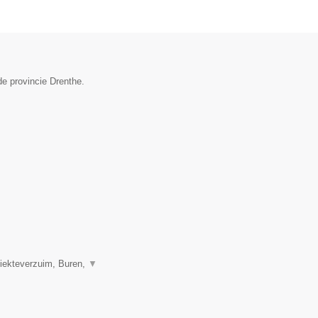
de provincie Drenthe.
Ziekteverzuim, Buren,
▼