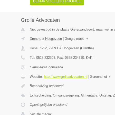
BEKIJK VOLLEDIG PROFIEL
Grollé Advocaten
Niet gevestigd in de plaats Gieterzandvoort, maar wel in 
Drenthe
»
Hoogeveen
|
Google maps
▼
Donau 5-12
,
7909 HA
Hoogeveen
(
Drenthe
)
Tel:
0528-232303
, Fax:
0528-234510
, KvK:
-
E-mailadres onbekend
Website:
http://www.grolleadvocaten.nl
|
Screenshot
▼
Beschrijving onbekend
Echtscheiding, Omgangsregeling, Alimentatie, Ontslag, 
Openingstijden onbekend
Sociale media: