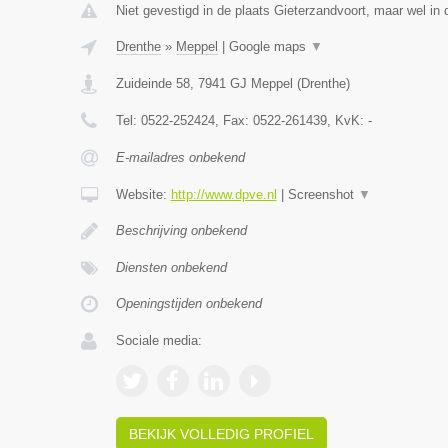
Niet gevestigd in de plaats Gieterzandvoort, maar wel in 
Drenthe
»
Meppel
|
Google maps
▼
Zuideinde 58
,
7941 GJ
Meppel
(
Drenthe
)
Tel:
0522-252424
, Fax:
0522-261439
, KvK:
-
E-mailadres onbekend
Website:
http://www.dpve.nl
|
Screenshot
▼
Beschrijving onbekend
Diensten onbekend
Openingstijden onbekend
Sociale media:
BEKIJK VOLLEDIG PROFIEL