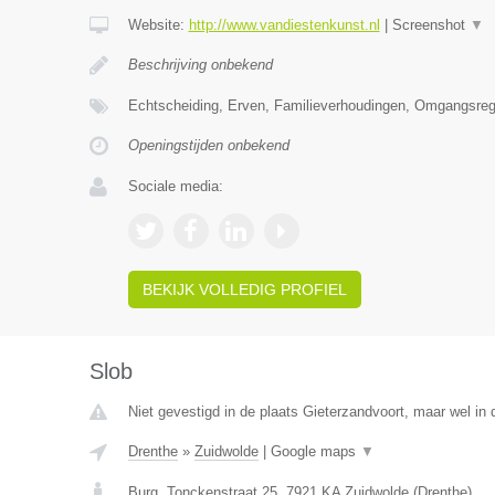
Website:
http://www.vandiestenkunst.nl
|
Screenshot
▼
Beschrijving onbekend
Echtscheiding, Erven, Familieverhoudingen, Omgangsreg
Openingstijden onbekend
Sociale media:
BEKIJK VOLLEDIG PROFIEL
Slob
Niet gevestigd in de plaats Gieterzandvoort, maar wel in 
Drenthe
»
Zuidwolde
|
Google maps
▼
Burg. Tonckenstraat 25
,
7921 KA
Zuidwolde
(
Drenthe
)