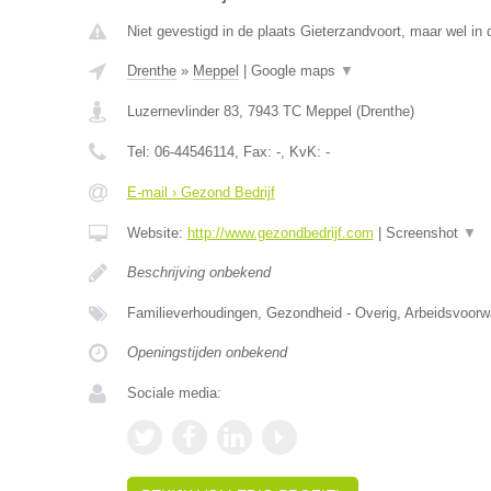
Niet gevestigd in de plaats Gieterzandvoort, maar wel in 
Drenthe
»
Meppel
|
Google maps
▼
Luzernevlinder 83
,
7943 TC
Meppel
(
Drenthe
)
Tel:
06-44546114
, Fax:
-
, KvK:
-
E-mail › Gezond Bedrijf
Website:
http://www.gezondbedrijf.com
|
Screenshot
▼
Beschrijving onbekend
Familieverhoudingen, Gezondheid - Overig, Arbeidsvoorw
Openingstijden onbekend
Sociale media: