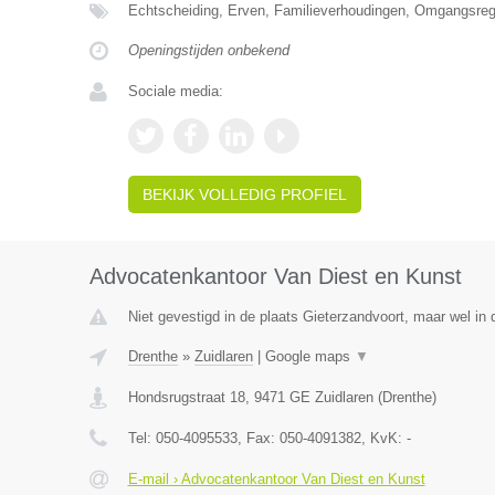
Echtscheiding, Erven, Familieverhoudingen, Omgangsrege
Openingstijden onbekend
Sociale media:
BEKIJK VOLLEDIG PROFIEL
Advocatenkantoor Van Diest en Kunst
Niet gevestigd in de plaats Gieterzandvoort, maar wel in 
Drenthe
»
Zuidlaren
|
Google maps
▼
Hondsrugstraat 18
,
9471 GE
Zuidlaren
(
Drenthe
)
Tel:
050-4095533
, Fax:
050-4091382
, KvK:
-
E-mail › Advocatenkantoor Van Diest en Kunst